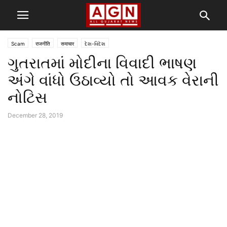
Scam
राजनीति
समाचार
દેશ-વિદેશ
ગુતરાતમાં મોદીના વિવાદી ભાષણ
અંગે વાંધો ઉઠાવ્યો તો આવક વેરાની
નોટિસ
December 28, 2019