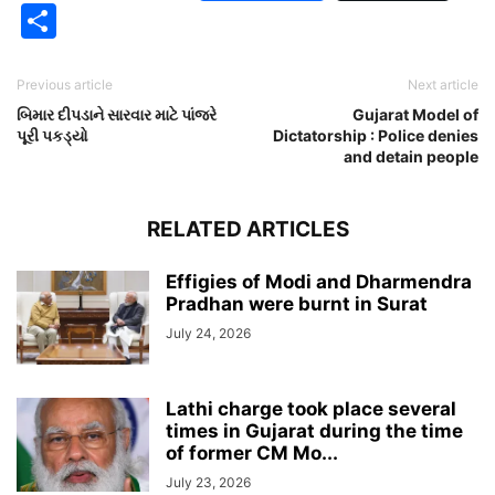
Share
Previous article
Next article
બિમાર દીપડાને સારવાર માટે પાંજરે
Gujarat Model of
પૂરી પકડ્યો
Dictatorship : Police denies
and detain people
RELATED ARTICLES
Effigies of Modi and Dharmendra
Pradhan were burnt in Surat
July 24, 2026
Lathi charge took place several
times in Gujarat during the time
of former CM Mo...
July 23, 2026