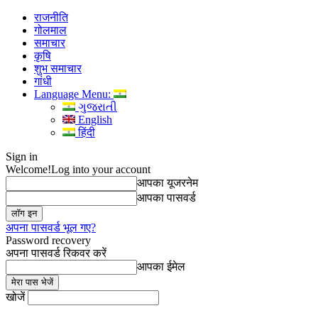
राजनीति
गोलमाल
समाचार
कृषि
शुभ समाचार
गांधी
Language Menu:
ગુજરાતી
English
हिंदी
Sign in
Welcome!
Log into your account
आपका यूजरनेम
आपका पासवर्ड
अपना पासवर्ड भूल गए?
Password recovery
अपना पासवर्ड रिकवर करें
आपका ईमेल
खोजें