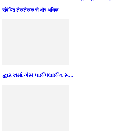
संबंधित लेख
लेखक से और अधिक
દ્વારકામાં ગેસ પાઈપલાઈન સ...