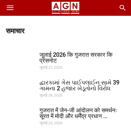
समाचार
गुजरात
क्राइम
देश-विदेश
धर्म - ज्योतिष
मनोरंजन
खेल-कूद
लाइफ-स्टाइल
स्वास्थ्य
इतिहास
व्यापार
शिक्षण
जूलाई 2026 कि गुजरात सरकार कि
वन - पर्यावरण
गुजरात - विश्व रिकॉर्ड
विज्ञान - टेक्नोलॉजी
प्रेसनोट
जुलाई 27, 2026
દ્વારકામાં ગેસ પાઈપલાઈન સામે 39
ગામના 2 હજાર ખેડૂતોનો વિરોધ
जुलाई 26, 2026
गुजरात में जेन-जी आंदोलन को समर्थनः
सूरत में मोदी और धर्मेंद्र प्रधान ...
जुलाई 24, 2026