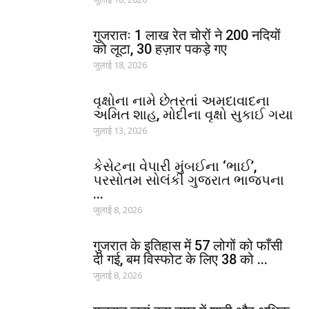
गुजरातः 1 लाख रेत चोरों ने 200 नदियों
को लूटा, 30 हज़ार पकड़े गए
जुलाई 18, 2026
વૃક્ષોના નામે છેતરતાં અમદાવાદના
અમિત શાહ, મોદીના વૃક્ષો સુકાઈ ગયા
जुलाई 13, 2026
કેસેટના વેપારી મુંબઈના ‘ભાઈ’,
પરસોતમ સોલંકી ગુજરાત ભાજપના
...
जुलाई 8, 2026
गुजरात के इतिहास में 57 लोगों को फाँसी
दी गई, बम विस्फोट के लिए 38 को ...
जुलाई 8, 2026