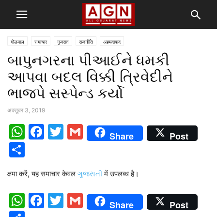
गोलमाल
समाचार
गुजरात
राजनीति
अहमदाबाद
બાપુનગરના પીઆઈને ધમકી
આપવા બદલ વિક્કી ત્રિવેદીને
ભાજપે સસ્પેન્ડ કર્યો
अक्तूबर 3, 2019
WhatsApp
Facebook
Twitter
Gmail
Share
Post
Share
क्षमा करें, यह समाचार केवल
ગુજરાતી
में उपलब्ध है।
WhatsApp
Facebook
Twitter
Gmail
Share
Post