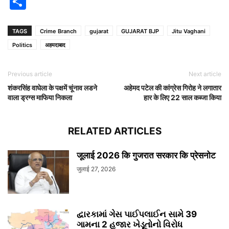
Share
TAGS
Crime Branch
gujarat
GUJARAT BJP
Jitu Vaghani
Politics
अहमदाबाद
Previous article
Next article
शंकरसिंह वाघेला के पक्षमें चूंनाव लडने
अहेमद पटेल की कांग्रेस गिरोह ने लगातार
वाला ड्रग्स माफिया निकला
हार के लिए 22 साल कब्जा किया
RELATED ARTICLES
जूलाई 2026 कि गुजरात सरकार कि प्रेसनोट
जुलाई 27, 2026
દ્વારકામાં ગેસ પાઈપલાઈન સામે 39
ગામના 2 હજાર ખેડૂતોનો વિરોધ