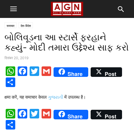
समाचार
देश-विदेश
બોલિવૂડના આ સ્ટાર્સે ફરહાને
કહ્યું- મોદી તમારા ઉદ્દેશ્ય સાફ કરો
दिसंबर 20, 2019
WhatsApp
Facebook
Twitter
Gmail
Share
Post
Share
क्षमा करें, यह समाचार केवल
ગુજરાતી
में उपलब्ध है।
WhatsApp
Facebook
Twitter
Gmail
Share
Post
Share