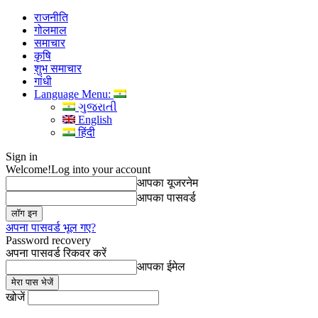
राजनीति
गोलमाल
समाचार
कृषि
शुभ समाचार
गांधी
Language Menu:
ગુજરાતી
English
हिंदी
Sign in
Welcome!
Log into your account
आपका यूजरनेम
आपका पासवर्ड
अपना पासवर्ड भूल गए?
Password recovery
अपना पासवर्ड रिकवर करें
आपका ईमेल
खोजें