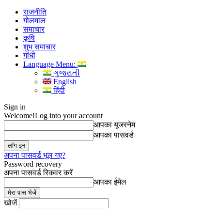
राजनीति
गोलमाल
समाचार
कृषि
शुभ समाचार
गांधी
Language Menu:
ગુજરાતી
English
हिंदी
Sign in
Welcome!
Log into your account
आपका यूजरनेम
आपका पासवर्ड
अपना पासवर्ड भूल गए?
Password recovery
अपना पासवर्ड रिकवर करें
आपका ईमेल
खोजें