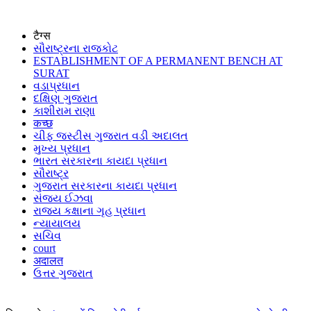
टैग्स
સૌરાષ્ટ્રના રાજકોટ
ESTABLISHMENT OF A PERMANENT BENCH AT
SURAT
વડાપ્રધાન
દક્ષિણ ગુજરાત
કાશીરામ રાણા
कच्छ
ચીફ જસ્ટીસ ગુજરાત વડી અદાલત
મુખ્ય પ્રધાન
ભારત સરકારના કાયદા પ્રધાન
સૌરાષ્ટ્ર
ગુજરાત સરકારના કાયદા પ્રધાન
સંજય ઈઝવા
રાજ્ય કક્ષાના ગૃહ પ્રધાન
ન્યાયાલય
સચિવ
court
अदालत
ઉત્તર ગુજરાત