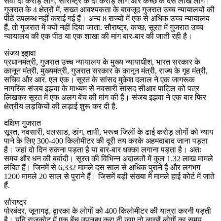
सवा दो करोड़ लोग, सौराष्ट्र के दो करोड़ लोग और कच्छ के दस लाख लोग।
गुजरात के 4 क्षेत्रों में, सख्त आवश्यकता के बावजूद गुजरात उच्च न्यायालयों की
पीठें उपलब्ध नहीं कराई गई हैं। अन्य 8 राज्यों में एक से अधिक उच्च न्यायालय
हैं, तो गुजरात में क्यों नहीं दिया जाता. सौराष्ट्र, कच्छ, सूरत में गुजरात उच्च
न्यायालय की एक पीठ या एक शाखा की मांग बार-बार की जाती रही है।
संजय इझवा
प्रधानमंत्री, गुजरात उच्च न्यायालय के मुख्य न्यायाधीश, भारत सरकार के
कानून मंत्री, मुख्यमंत्री, गुजरात सरकार के कानून मंत्री, राज्य के गृह मंत्री,
सचिव और आर. एल एक। सूरत के सांसद मुकेश दलाल ने एक जागरूक
नागरिक संजय इझवा के माध्यम से नवसारी सांसद सीआर पाटिल को पत्र
लिखकर सूरत में एक अलग बेंच की मांग की है। संजय इझवा ने एक बार फिर
क्षेत्रीय लड़कियों की लड़ाई शुरू कर दी है.
दक्षिण गुजरात
सूरत, नवसारी, वलसाड, डांग, तापी, भरूच जिलों के ढाई करोड़ लोगों को न्याय
पाने के लिए 300-400 किलोमीटर की दूरी तय करके अहमदाबाद जाना पड़ता
है। जहां दो दिन रुकना पड़ता है या बार-बार धक्का लगाना पड़ता है। अतः
समय और धन की बर्बादी। सूरत की विभिन्न अदालतों में कुल 1.32 लाख मामले
लंबित हैं। जिनमें से 6,332 मामले दस साल से अधिक पुराने हैं और लगभग
1200 मामले 20 साल से पुराने हैं। जिसमें बड़ी संख्या में मामले हाई कोर्ट में जाते
हैं.
सौराष्ट्र
पोरबंदर, जूनागढ़, द्वारका के लोगों को 400 किलोमीटर की यात्रा करनी पड़ती
है। यदि राजकोट में एक बेंच उपलब्ध करा दी जाए तो लाखों लोगों का समय