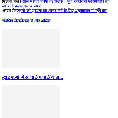
पिछला लेख
4 साल में फिर बनेगी नई सड़क – भुज-नख्तराना एक्सप्रेसवे की
लागत 1 हजार करोड़ रुपये
अगला लेख
फूलों की सुंदरता का आनंद लेने के लिए अहमदाबाद में महँगे दाम
संबंधित लेख
लेखक से और अधिक
દ્વારકામાં ગેસ પાઈપલાઈન સ...