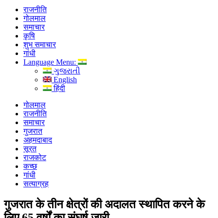
राजनीति
गोलमाल
समाचार
कृषि
शुभ समाचार
गांधी
Language Menu:
ગુજરાતી
English
हिंदी
गोलमाल
राजनीति
समाचार
गुजरात
अहमदाबाद
सूरत
राजकोट
कच्छ
गांधी
सत्याग्रह
गुजरात के तीन क्षेत्रों की अदालत स्थापित करने के
लिए 65 वर्षों का संघर्ष जारी