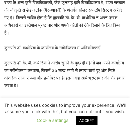
राज्य के अन्य कृषि विश्वविद्यालयों, जैसे जूनागढ़ कृषि विश्वविद्यालय में, राज्य सरकार
की स्वीकृति से डेड-स्टॉक (गैर-आवर्ती) के अंतर्गत सोलर रूफटॉप सिस्टम खरीदे
गए हैं। जिससे साबित होता है कि कुलपति डॉ. के. बी. कथीरिया ने अपने प्राप्त
अधिकारों का इस्तेमाल भ्रष्टाचार और अपने चहेतों को ठेके दिलाने के लिए किया
है।
कुलपति डॉ. कथीरिया के कार्यालय के नवीनीकरण में अनियमितताएँ
कुलपति डॉ. के. बी. कथीरिया ने आरोप सुनने के कुछ ही महीनों बाद अपने कार्यालय
का नवीनीकरण करवाया, जिसमें 35 लाख रुपये से ज़्यादा खर्च हुए और सिर्फ़
आंतरिक साज-सज्जा और फ़र्नीचर पर ही इतना बड़ा खर्च भ्रष्टाचार की ओर इशारा
करता है।
कुलपति के आवास की साफ़-सफ़ाई…
This website uses cookies to improve your experience. We'll
assume you're ok with this, but you can opt-out if you wish.
कुलपति डॉ. के. बी. कथीरिया ने अपने सरकारी आवास में फ़र्नीचर, निर्माण और अन्य
Cookie settings
ACCEPT
खर्चों पर लाखों रुपये खर्च किए हैं और इनमें से कुछ विश्वविद्यालय के अतिथिगृह के