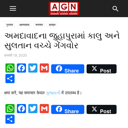
गुजरात
अहमदाबाद
समाचार
क्राइम
અમદાવાદના જુહાપુરામાં કાલુ અને
સુલતાન વચ્ચે ગેંગવોર
फ़रवरी 19, 2020
WhatsApp
Facebook
Twitter
Gmail
Share
Post
Share
क्षमा करें, यह समाचार केवल
ગુજરાતી
में उपलब्ध है।
WhatsApp
Facebook
Twitter
Gmail
Share
Post
Share