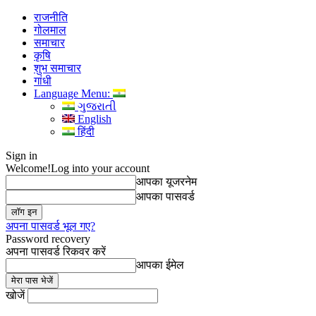
राजनीति
गोलमाल
समाचार
कृषि
शुभ समाचार
गांधी
Language Menu:
ગુજરાતી
English
हिंदी
Sign in
Welcome!
Log into your account
आपका यूजरनेम
आपका पासवर्ड
अपना पासवर्ड भूल गए?
Password recovery
अपना पासवर्ड रिकवर करें
आपका ईमेल
खोजें