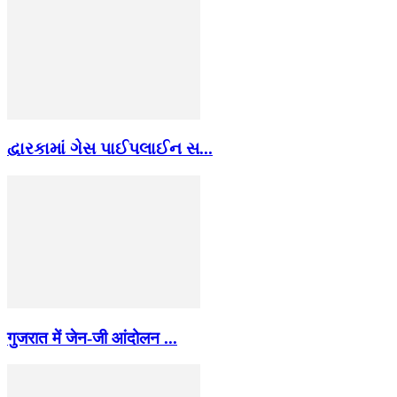
દ્વારકામાં ગેસ પાઈપલાઈન સ...
गुजरात में जेन-जी आंदोलन ...