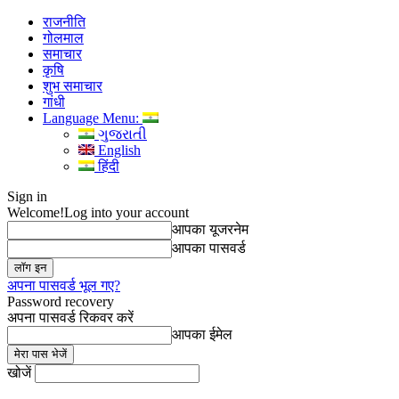
राजनीति
गोलमाल
समाचार
कृषि
शुभ समाचार
गांधी
Language Menu:
ગુજરાતી
English
हिंदी
Sign in
Welcome!
Log into your account
आपका यूजरनेम
आपका पासवर्ड
अपना पासवर्ड भूल गए?
Password recovery
अपना पासवर्ड रिकवर करें
आपका ईमेल
खोजें