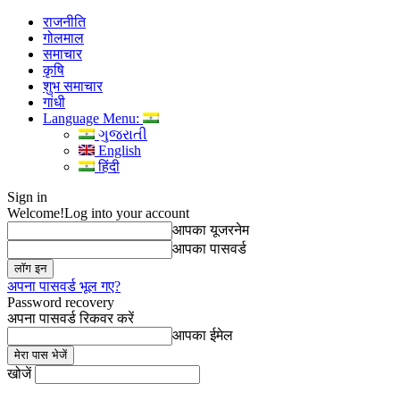
राजनीति
गोलमाल
समाचार
कृषि
शुभ समाचार
गांधी
Language Menu:
ગુજરાતી
English
हिंदी
Sign in
Welcome!
Log into your account
आपका यूजरनेम
आपका पासवर्ड
अपना पासवर्ड भूल गए?
Password recovery
अपना पासवर्ड रिकवर करें
आपका ईमेल
खोजें