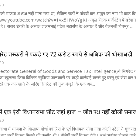
020
को भाजपा अध्यक्ष नहीं माना गया था, लेकिन पार्टी ने पांचवीं बार अमूल का नाम भी का
w.youtube.com/watch?v=1vx5HWoYgKI अमूल मिल्क मार्केटिंग फेडरेशन ने शैल
 है। सबार डेयरी के अध्यक्ष शलभभाई पटेल महासंघ के अध्यक्ष हैं और वेलमजी विनम्र ...
रेट तस्करी में पकड़े गए 72 करोड़ रुपये से अधिक की धोखाधड़ी
020
ctorate General of Goods and Service Tax Intelligence)ने सिगरेट की अवै
े का खुलासा किया विशिष्ट खुफिया जानकारी पर कड़ी कार्रवाई करते हुए वस्‍तु एवं सेवा 
रहे एक कारखाने के जरिए सिगरेट की गुप्त मंजूरी के एक अव...
ी एक ऐसी विधानसभा सीट जहां हाज – जीत पक्ष नहीं कोली समाज.
020
सभा में भाजपा के खिलाफ मोर्चा कांग्रेस के पूर्व विधायक सोमा गांडा कोली पटेल ने गुजरात 
 बाद उन्हें टिकट मिलने की उम्मीद थी। बीजेपी उन्हें टिकट देगी। उन्हें भरोसा दिलाने वाले