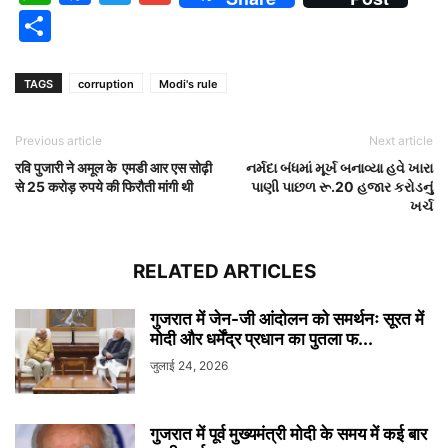
Share
TAGS
corruption
Modi's rule
Previous article
Next article
रवि पुजारी ने अमूल के एमडी आर एस सोढ़ी
નર્મદા બંધમાં મૂર્ખ બનાવ્યા હવે ખારા
से 25 करोड़ रुपये की फिरौती मांगी थी
પાણી પાછળ રૂ.20 હજાર કરોડનું
ખર્ચ
RELATED ARTICLES
गुजरात में जेन-जी आंदोलन को समर्थनः सूरत में
मोदी और धर्मेंद्र प्रधान का पुतला फ...
जुलाई 24, 2026
गुजरात में पूर्व मुख्यमंत्री मोदी के समय में कई बार