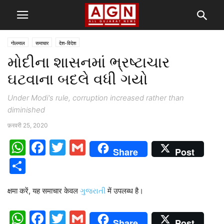
गोलमाल
समाचार
देश-विदेश
મોદીના શાસનમાં ભ્રષ્ટાચાર
ઘટવાના બદલે વધી ગયો
Under Modi's rule, corruption increased rather than
diminished
फ़रवरी 25, 2020
WhatsApp
Facebook
Twitter
Gmail
Share
Post
Share
क्षमा करें, यह समाचार केवल
ગુજરાતી
में उपलब्ध है।
WhatsApp
Facebook
Twitter
Gmail
Share
Post