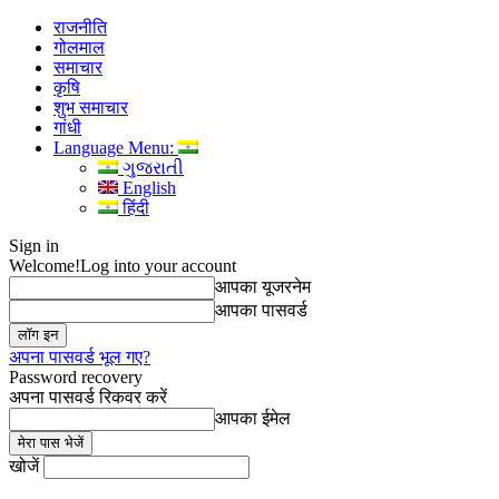
राजनीति
गोलमाल
समाचार
कृषि
शुभ समाचार
गांधी
Language Menu:
ગુજરાતી
English
हिंदी
Sign in
Welcome!
Log into your account
आपका यूजरनेम
आपका पासवर्ड
अपना पासवर्ड भूल गए?
Password recovery
अपना पासवर्ड रिकवर करें
आपका ईमेल
खोजें