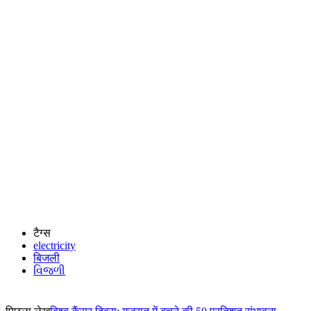
टैग्स
electricity
बिजली
વિજળી