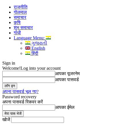
राजनीति
गोलमाल
समाचार
कृषि
शुभ समाचार
गांधी
Language Menu:
ગુજરાતી
English
हिंदी
Sign in
Welcome!
Log into your account
आपका यूजरनेम
आपका पासवर्ड
अपना पासवर्ड भूल गए?
Password recovery
अपना पासवर्ड रिकवर करें
आपका ईमेल
खोजें