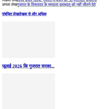
पिछला लेख
विश्व कैंसर दिवस: गुजरात में बचने की 50 प्रतिशत संभावना
अगला लेख
गुजरात के विसावदर के मतदाता दलबदलु को नहीं जीतने देते
संबंधित लेख
लेखक से और अधिक
जूलाई 2026 कि गुजरात सरका...