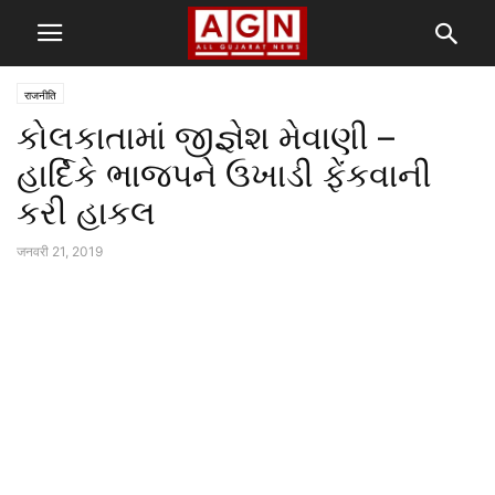
राजनीति
કોલકાતામાં જીજ્ઞેશ મેવાણી –
હાર્દિકે ભાજપને ઉખાડી ફેંકવાની
કરી હાકલ
जनवरी 21, 2019