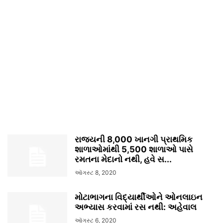
રાજ્યની 8,000 ખાનગી પ્રાથમિક
શાળાઓમાંથી 5,500 શાળાઓ પાસે
રમતના મેદાનો નથી, હવે સ...
ઑગસ્ટ 8, 2020
મોટાભાગના વિદ્યાર્થીઓને ઓનલાઇન
અભ્યાસ કરવામાં રસ નથી: અહેવાલ
ઑગસ્ટ 6, 2020