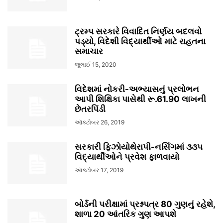
ટ્રમ્પ સરકારે વિવાદિત નિર્ણય બદલવો
પડ્યો, વિદેશી વિદ્યાર્થીઓ માટે રાહતના
સમાચાર
જુલાઈ 15, 2020
વિદેશમાં નોકરી-અભ્યાસનું પ્રલોભન
આપી શિક્ષિકા પાસેથી રૂ.61.90 લાખની
છેતરપિંડી
ઑક્ટોબર 26, 2019
સરકારી ફિઝોયોથેરાપી-નર્સિગમાં ૩૩૫
વિદ્યાર્થીઓને પ્રવેશ ફાળવાયો
ઑક્ટોબર 17, 2019
બોર્ડની પરીક્ષામાં પ્રશ્નપત્ર 80 ગુણનું રહેશે,
શાળા 20 આંતરિક ગુણ આપશે