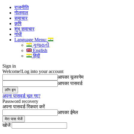
राजनीति
गोलमाल
समाचार
कृषि
शुभ समाचार
गांधी
Language Menu:
ગુજરાતી
English
हिंदी
Sign in
Welcome!
Log into your account
आपका यूजरनेम
आपका पासवर्ड
अपना पासवर्ड भूल गए?
Password recovery
अपना पासवर्ड रिकवर करें
आपका ईमेल
खोजें