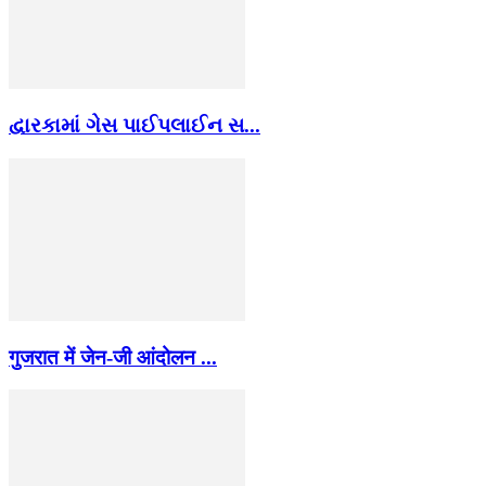
દ્વારકામાં ગેસ પાઈપલાઈન સ...
गुजरात में जेन-जी आंदोलन ...