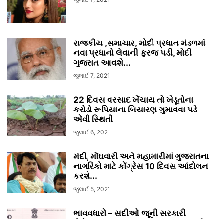
રાજકીય ,સમાચાર, મોદી પ્રધાન મંડળમાં
નવા પ્રધાનો લેવાની ફરજ પડી, મોદી
ગુજરાત આવશે...
જુલાઈ 7, 2021
22 દિવસ વરસાદ ખેંચાય તો ખેડૂતોના
કરોડો રૂપિયાના બિયારણ ગુમાવવા પડે
એવી સ્થિતી
જુલાઈ 6, 2021
મંદી, મોંઘવારી અને મહામારીમાં ગુજરાતના
નાગરિકો માટે કોંગ્રેસ 10 દિવસ આંદોલન
કરશે...
જુલાઈ 5, 2021
ભાવવધારો – સદીઓ જૂની સરકારી