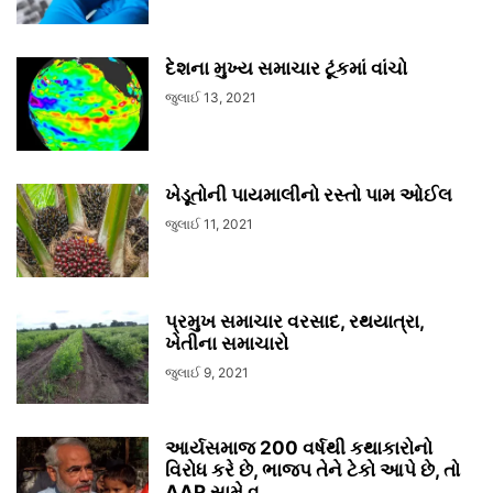
દેશના મુખ્ય સમાચાર ટૂંકમાં વાંચો
જુલાઈ 13, 2021
ખેડૂતોની પાયમાલીનો રસ્તો પામ ઓઈલ
જુલાઈ 11, 2021
પ્રમુખ સમાચાર વરસાદ, રથયાત્રા,
ખેતીના સમાચારો
જુલાઈ 9, 2021
આર્યસમાજ 200 વર્ષથી કથાકારોનો
વિરોધ કરે છે, ભાજપ તેને ટેકો આપે છે, તો
AAP સામે વ...