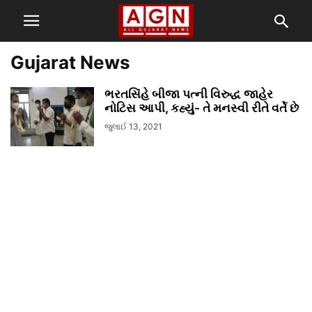
Gujarat News
ભરતસિંહે બીજા પત્ની વિરુદ્ધ જાહેર
નોટિસ આપી, કહ્યું- તે મનસ્વી રીતે વર્તે છે
જુલાઈ 13, 2021