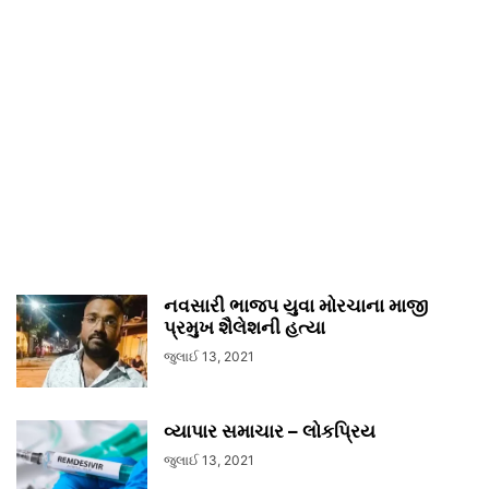
નવસારી ભાજપ યુવા મોરચાના માજી
પ્રમુખ શૈલેશની હત્યા
જુલાઈ 13, 2021
વ્યાપાર સમાચાર – લોકપ્રિય
જુલાઈ 13, 2021