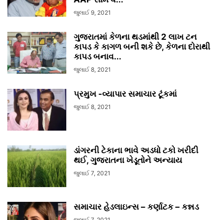
જુલાઈ 9, 2021
ગુજરાતમાં કેળના થડમાંથી 2 લાખ ટન
કાપડ કે કાગળ બની શકે છે, કેળના દોરાથી
કાપડ બનાવ...
જુલાઈ 8, 2021
પ્રમુખ -વ્યાપાર સમાચાર ટૂંકમાં
જુલાઈ 8, 2021
ડાંગરની ટેકાના ભાવે અડધો ટકો ખરીદી
થઈ, ગુજરાતના ખેડૂતોને અન્યાય
જુલાઈ 7, 2021
સમાચાર હેડલાઇન્સ – કર્ણાટક – કન્નડ
જુલાઈ 7, 2021