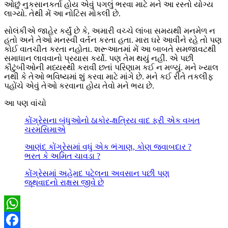
ઓછું નુકસાનકર્તા હોય એવું પગલું ભરવા માટે મને આ રસ્તો યોગ્ય
લાગ્યો. તેથી મેં આ નોટિસ મોકલી છે.
સોલંકીએ જાહેર કર્યું છે કે, અમારી વચ્ચે લાંબા સમયથી મનમેળ ન
હતો અને તેઓ મનસ્વી વર્તન કરતા હતા. મારા ઘરે આવીને રહે તો પણ
કોઈ વાતચીત કરતા નહોતા. શરૂઆતમાં મેં આ બાબતે સમજાવટથી
સમાધાન લાવવાનો પ્રયાસ કર્યો. પણ તેમ થયું નહીં. એ પછી
કૌટુંબીઓની મધ્યસ્થી કરાવી છતાં પરિણામ કઈ ન મળ્યું. મને ખ્યાલ
નથી કે તેઓ ભવિષ્યમાં શું કરવા માટે માંગે છે. મને કઈ રીતે તકલીફ
પહોંચે એવું તેઓ કરવાના હોય તેવો મને ભય છે.
આ પણ વાંચો
કોંગ્રેસના બંધુઓનો ઠાકોર-ક્ષત્રિય વાદ ફરી એક વખત
ચરમસિમાએ
આણંદ કોંગ્રેસમાં વધું એક ભંગાણ, કોણ જવાબદાર ?
ભરત કે અમિત ચાવડા ?
કોંગ્રેસમાં અહેમદ પટેલના અવસાન પછી પણ
જૂથવાદનો રાક્ષસ જીવે છે
WhatsApp