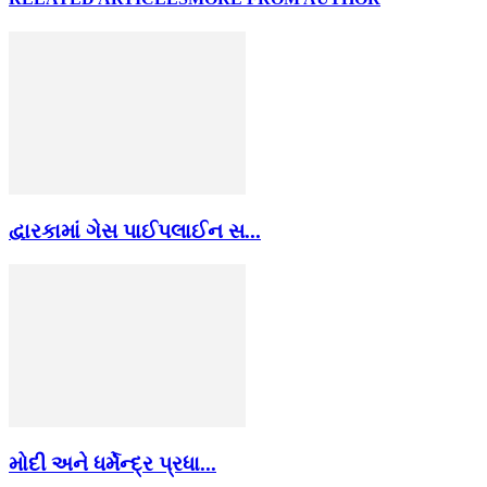
દ્વારકામાં ગેસ પાઈપલાઈન સ...
મોદી અને ધર્મેન્દ્ર પ્રધા...