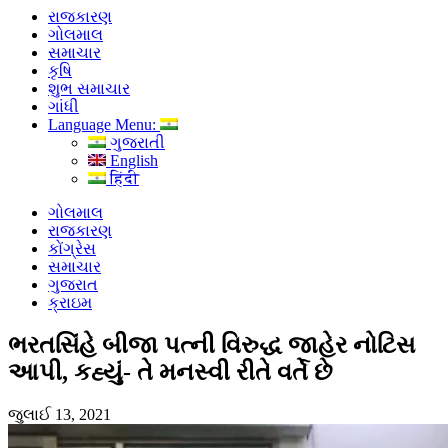
રાજકારણ
ગોલમાલ
સમાચાર
કૃષિ
શુભ સમાચાર
ગાંધી
Language Menu:
ગુજરાતી
English
हिंदी
ગોલમાલ
રાજકારણ
કોંગ્રેસ
સમાચાર
ગુજરાત
ક્રાઇમ
ભરતસિંહે બીજા પત્ની વિરુદ્ધ જાહેર નોટિસ
આપી, કહ્યું- તે મનસ્વી રીતે વર્તે છે
જુલાઈ 13, 2021