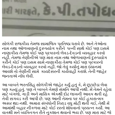
સોલંકી રાજકીય તેમજ સામાજિક પ્રતિષ્ઠા ધરાવે છે. અને તેઓના
નામ તથા ઓળખાણનો દુરુપયોગ કરીને પત્ની સાથે કોઈ પણ ઇસમે
નાણાકીય તેમજ કોઈ પણ પ્રકારનો લેવડ-દેવડનો વ્યવહાર કરવો
નહીં. તેમજ તેણીનીએ પણ મારા નામ તથા ઓળખાણનો દુરુપયોગ
કરીને કોઈ પણ ઇસમ સામે નાણાકીય તેમજ કોઈ પણ પ્રકારનો
લેવડ-દેવડનો વ્યવહાર કરવો નહીં. જો તેવું કર્યાનું મારા ધ્યાનમાં
આવશે તો તેણીની સામે કાયદેસરની કાર્યવાહી કરાશે. તેની જાહેર
જનતાએ નોંધ લેવી.
આ બાબતે ભરતસિંહ સોલંકીએ જાહેર કર્યું હતું કે, મે છૂટાછેડા લેવા
પણ કહ્યું હતું. પણ તે બાબતે તેમણે સંમતિ આપી નથી. મેં તેમને રહેવા
માટે બંગલો, ગાડી અને માસિક એકથી દોઢ લાખની આવક થતી રહે
તેવી સગવડ કરી આપી છે. પણ આની તેમના પર કોઈ હકારાત્મક
અસર થઇ નથી. અમારા સંબંધોની તિરાડ વધુ મોટી થતી ગઈ, તેથી મેં
આમાંથી બહાર નીકળવા માટે કોઈ રસ્તો શોધવાનો પ્રયત્ન કર્યો. આ
વાતથી મને વ્યક્તિગત રીતે નુકશાન થવાનો ભય છે. પણ મારા માટે જે