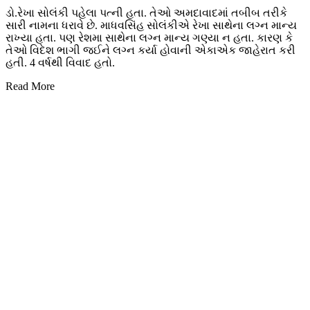
ડો.રેખા સોલંકી પહેલા પત્ની હતા. તેઓ અમદાવાદમાં તબીબ તરીકે
સારી નામના ધરાવે છે. માધવસિંહ સોલંકીએ રેખા સાથેના લગ્ન માન્ય
રાખ્યા હતા. પણ રેશમા સાથેના લગ્ન માન્ય ગણ્યા ન હતા. કારણ કે
તેઓ વિદેશ ભાગી જઈને લગ્ન કર્યા હોવાની એકાએક જાહેરાત કરી
હતી. 4 વર્ષથી વિવાદ હતો.
Read More