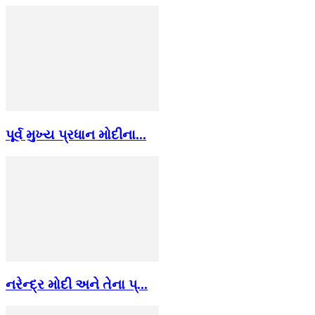
પૂર્વ મુખ્ય પ્રધાન મોદીના...
નરેન્દ્ર મોદી અને તેના પ્...