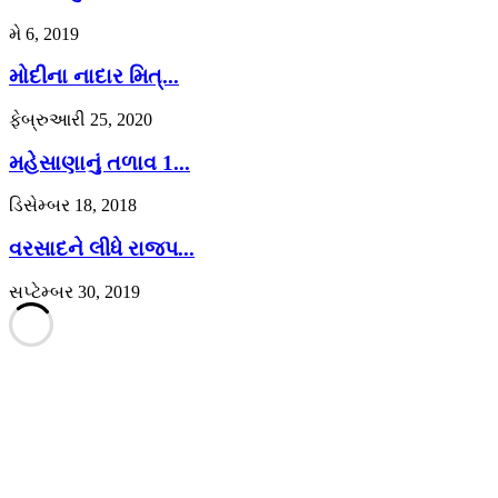
મે 6, 2019
મોદીના નાદાર મિત્...
ફેબ્રુઆરી 25, 2020
મહેસાણાનું તળાવ 1...
ડિસેમ્બર 18, 2018
વરસાદને લીધે રાજપ...
સપ્ટેમ્બર 30, 2019