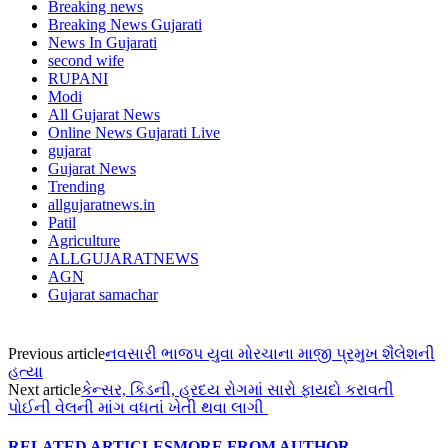
Breaking news
Breaking News Gujarati
News In Gujarati
second wife
RUPANI
Modi
All Gujarat News
Online News Gujarati Live
gujarat
Gujarat News
Trending
allgujaratnews.in
Patil
Agriculture
ALLGUJARATNEWS
AGN
Gujarat samachar
Previous article
નવસારી ભાજપ યુવા મોરચાના માજી પ્રમુખ શૈલેશની
હત્યા
Next article
કેન્સર, કિડની, હ્રદય રોગમાં સારો ફાયદો કરાવતી
પોઈની વેલની માંગ વધતાં ખેતી થવા લાગી
RELATED ARTICLES
MORE FROM AUTHOR