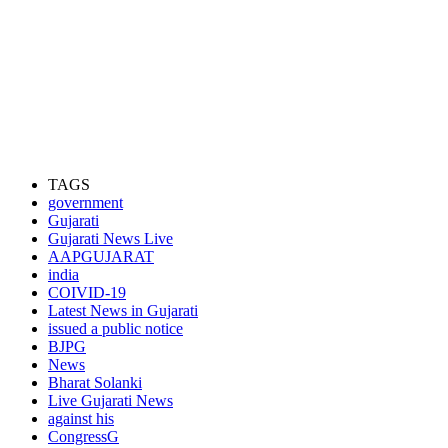
TAGS
government
Gujarati
Gujarati News Live
AAPGUJARAT
india
COIVID-19
Latest News in Gujarati
issued a public notice
BJPG
News
Bharat Solanki
Live Gujarati News
against his
CongressG