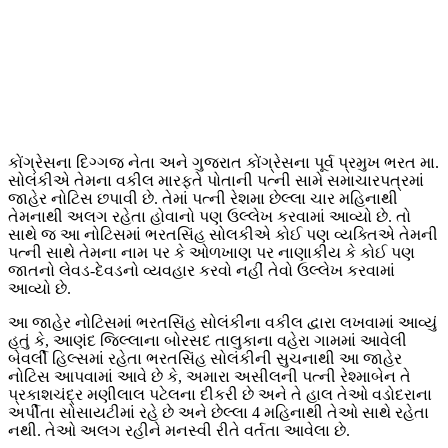
કોંગ્રેસના દિગ્ગજ નેતા અને ગુજરાત કોંગ્રેસના પૂર્વ પ્રમુખ ભરત મા.
સોલંકીએ તેમના વકીલ મારફતે પોતાની પત્ની સામે સમાચારપત્રમાં
જાહેર નોટિસ છપાવી છે. તેમાં પત્ની રેશમા છેલ્લા ચાર મહિનાથી
તેમનાથી અલગ રહેતા હોવાનો પણ ઉલ્લેખ કરવામાં આવ્યો છે. તો
સાથે જ આ નોટિસમાં ભરતસિંહ સોલકીએ કોઈ પણ વ્યક્તિએ તેમની
પત્ની સાથે તેમના નામ પર કે ઓળખાણ પર નાણાકીય કે કોઈ પણ
જાતનો લેવડ-દેવડનો વ્યવહાર કરવો નહીં તેવો ઉલ્લેખ કરવામાં
આવ્યો છે.
આ જાહેર નોટિસમાં ભરતસિંહ સોલંકીના વકીલ દ્વારા લખવામાં આવ્યું
હતું કે, આણંદ જિલ્લાના બોરસદ તાલુકાના વહેરા ગામમાં આવેલી
બેવર્લી હિલ્સમાં રહેતા ભરતસિંહ સોલંકીની સુચનાથી આ જાહેર
નોટિસ આપવામાં આવે છે કે, અમારા અસીલની પત્ની રેશ્માબેન તે
પ્રકાશચંદ્ર મણીલાલ પટેલના દીકરી છે અને તે હાલ તેઓ વડોદરાના
અર્પીતા સોસાયટીમાં રહે છે અને છેલ્લા 4 મહિનાથી તેઓ સાથે રહેતા
નથી. તેઓ અલગ રહીને મનસ્વી રીતે વર્તતા આવેલા છે.