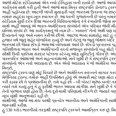
આજે મોટેરા સ્ટેડિયમમાં એક નવો ઈતિહાસ બની રહ્યો છે. આજે આપણે ઈ
કાર્યક્રમ સાથે કરી હતી અને આજે મારા મિત્ર રાષ્ટ્રપતિ ડોનાલ્ડ ટ્
અહીં પહોંચ્યા છે. આટલી લાંબી મુસાફરી બાદ ભારતમાં ઉતરતા જ રાષ્
તમારું સહૃદય ખૂબ-ખૂબ સ્વાગત છે. આ ધરતી ગુજરાતની છે પરંતુ તમાર
સ્ટેડિયમ સુધી દરેક દિશા ભારતની વિવિધતાઓના રંગે રંગાયેલી જોવા મળી ર
સાથે અહીં આવવું એ ભારત-અમેરિકાના સંબંધોને એક પરિવાર જેવી મી
ઘનિષ્ઠ સંબંધ છે. આ કાર્યક્રમનું જે નામ છે – ‘નમસ્તે’ તેનો અર્થ પણ 
દિવ્યતાને પણ અમે નમન કરીએ છીએ. આટલા ભવ્ય સમારોહ માટે હું ગુજરા
હજાર વર્ષ જૂનું શહેર ધોળાવિરા રહ્યું છે અને તેટલું જ જૂનું લોથલ 
ભારતમાં છો જ્યાં સેંકડો ભાષાઓ બોલવામાં આવે છે. સેંકડો પ્રકારના
ગતિશીલતા ભારત અને અમેરિકાની વચ્ચે મજબૂત સંબંધોનો બહુ મોટો આધા
સૌથી ઉંચી પ્રતિમા સરદાર પટેલના સ્ટેચ્યૂ ઑફ યુનિટીનું ગૌરવ છે. 
પારસ્પરિક આશાઓ અને મહત્વકાંક્ષાઓ. મને ખુશી છે કે રાષ્ટ્રપતિ ટ્ર
સંબંધોનો એક નવો અધ્યાય છે. એક એવો અધ્યાય કે જે અમેરિકા અને
મિત્રો,
રાષ્ટ્રપતિ ટ્રમ્પ ઘણું મોટું વિચારે છે અને અમેરિકન સ્વપ્નને સાકાર 
મેલેનિયા ટ્રમ્પ, તમારું અહીં ઉપસ્થિત હોવું એ અમારી માટે ઘણા મોટા 
કરી રહ્યા છો તે પ્રશંસનીય છે. તમે કહો છો – બી બેસ્ટ! શ્રેષ્ઠ બન
ત્યારે તમે કહ્યું હતું કે હું ફરીથી ભારત આવવા માંગીશ. મને ખુશી છે 
તેનો પ્રભાવ ઘણો હોય છે, તેના દૂરોગામી પરિણામો નીકળે છે. જ્યારે
ખૂબ ખુશી અનુભવાઈ રહી છે.
સાથીઓ, આજે આ મંચ પરથી પ્રત્યેક ભારતીય અને અમેરિકાની સાથે જ સ
જરૂરથી કરીશ.
હું 130 કરોડ ભારતીયો તરફથી રાષ્ટ્રપતિ ટ્રમ્પને આમંત્રિત કરું છું. મિત