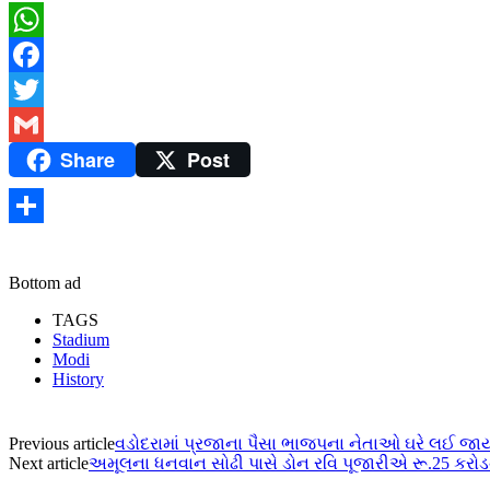
WhatsApp
Facebook
Twitter
Share
Post
Gmail
Share
Bottom ad
TAGS
Stadium
Modi
History
Previous article
વડોદરામાં પ્રજાના પૈસા ભાજપના નેતાઓ ઘરે લઈ જાય
Next article
અમૂલના ધનવાન સોઢી પાસે ડોન રવિ પૂજારીએ રૂ.25 કરોડ