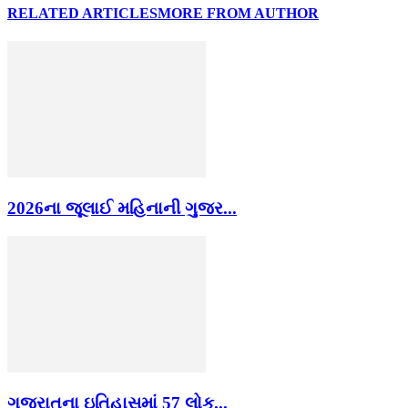
RELATED ARTICLES
MORE FROM AUTHOR
2026ના જૂલાઈ મહિનાની ગુજર...
ગુજરાતના ઇતિહાસમાં 57 લોક...