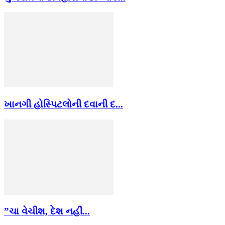
ખાનગી હોસ્પિટલોની દવાની દ...
”ચા વેચીશ, દેશ નહીં...