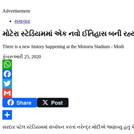
Advertisement
સમાચાર
મોટેરા સ્ટેડિયમમાં એક નવો ઈતિહાસ બની રહ્ય
There is a new history happening at the Motorra Stadium - Modi
ફેબ્રુઆરી 25, 2020
WhatsApp
Facebook
Twitter
Share
Post
Gmail
Share
સરદાર પટેલ સ્ટેડિયમમાં સંબોધન કરતાં નરેન્દ્ર મોદીએ જણાવ્યું હતું કે