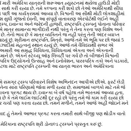
ં મારી અમેરિકા યાત્રાની શરૂઆત હ્યુસ્ટનમાં થયેલા હાઉડી મોદી
્પ સાથે કરી રહ્યા છે. તમે કલ્પના કરી શકો છો તેઓ અમેરિકાથી સીધા
 પછી આ કાર્યક્રમમાં આવ્યા છે. વિશ્વની આ સૌથી મોટી લોકશાહીમાં
શ સુધી ગૂંજતો ધ્વની, આ સંપૂર્ણ વાતાવરણ એરપોર્ટથી લઈને અહીં
મ્પ, ઇવાન્કા અને જરેદની હાજરી, રાષ્ટ્રપતિ ટ્રમ્પનું પોતાના પરિવાર
માત્ર સામાન્ય ભાગીદારી નથી પરંતુ તે તેના કરતા પણ વિશેષ અને
. તેનો ભાવ છે કે માત્ર વ્યક્તિને જ નહી પરંતુ તેની અંદર વ્યાપ્ત
છું. શ્રીમાન રાષ્ટ્રપતિ, મિત્રો, આજે તમે એ ભૂમિ પર છો જ્યાં 5
ઝાદીમાં મહત્વનું સ્થાન રહ્યું છે. આજે તમે વૈવિધ્યથી સભર એ
ો છે. અમારી આ સમૃદ્ધ વિવિધતા, વિવિધતામાં એકતા અને એકતાની
છે. એકને સ્ટેચ્યૂ ઑફ લિબર્ટી પર ગર્વ છે તો બીજાને વિશ્વની
ારસ્પરિક ઉદ્યોગનો ઉત્સાહ અને ઇનોવેશન, પારસ્પરિક તકો અને પડકારો,
એટલા માટે રાષ્ટ્રપતિ ટ્રમ્પની આ યાત્રા ભારત અને અમેરિકાના
આજે અમે સમગ્ર ટ્રમ્પ પરિવારને વિશેષ અભિનંદન આપીએ છીએ. ફર્સ્ટ લેડી
ે તેના સારા પરિણામો જોવા મળી રહ્યા છે. સમાજમાં બાળકો માટે તમે જે
ના પ્રગટ થાય છે. ઇવાન્કા બે વર્ષ પહેલા તમે ભારતમાં આવ્યા હતા,
ા છે કે તમે લાઈમ લાઈટથી દૂર રહો છો પરંતુ તમે જે કામ કરી રહ્યા છો
ુર ચર્ચા પણ કરતા રહ્યા છો. તમને મળીને, તમને આજે અહીં જોઇને મને
બાદ હું તેમનો આભાર પ્રગટ કરતા તમારી સાથે બીજી પણ થોડીક વાતો
કાના રાષ્ટ્રપતિ શ્રી ડોનાલ્ડ ટ્રમ્પને પ્રસ્તુત કરું છું.