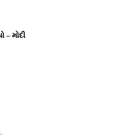
ો – મોદી
,