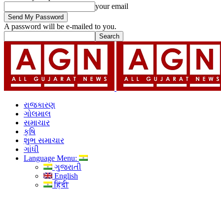
your email
A password will be e-mailed to you.
રાજકારણ
ગોલમાલ
સમાચાર
કૃષિ
શુભ સમાચાર
ગાંધી
Language Menu:
ગુજરાતી
English
हिंदी