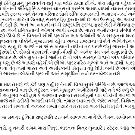
તિહાસનું પુનરાવર્તન થતું પણ જોઈ રહ્યા છીએ. પાંચ મહિના પહેલા મે
રમ્પ પોતાની ઐતિહાસિક ભારત યાત્રાનો પ્રારંભ અમદાવાદમાં નમસ્તે ટ્રમ
ટ્રપતિ ટ્રમ્પ અને તેમના પરિવાર સાથે સીધા સાબરમતી આશ્રમ ગયા અને
ા સ્વાગત માટેનો ઉત્સાહ સમગ્ર હિન્દુસ્તાનમાં છે. આ ઉત્સાહ, આ આકા
હી છે. અને આ બધાની વચ્ચે રાષ્ટ્રપતિ ટ્રમ્પ, ફર્સ્ટ લેડી મેલેનિયા ટ્ર
ઠાશ અને ઘનિષ્ઠતાની ઓળખ આપી રહ્યા છે. ભારત-અમેરિકાના સંબંધો એ 
ઘણો ઊંડો છે. તે વિશ્વની સૌથી પ્રાચીન ભાષાઓમાંની એક સંસ્કૃતનો શબ્દ છે
તના લોકોને, ગુજરાતમાં રહેતા અન્ય રાજ્યના લોકોને અભિનંદન પાઠવું 
બંદર પણ રહ્યું છે. આજે તમે એ સાબરમતી નદીના તટ પર છે જેનું ભારતની આ
 પહેરવેશો છે, સેંકડો પ્રકારની ખાણી-પીણી છે, અનેક પંથ અને સમુદાય
ર છે. એક મુક્તતાની જમીન છે તો એક સમગ્ર વિશ્વને એક પરિવાર માને 
એવું ઘણું છે જે આપણે વહેંચીએ છીએ, પારસ્પરિક મૂલ્યો અને આદર્શો, પ
મ્પના નેતૃત્વમાં ભારત અને અમેરિકાની મિત્રતા વધુ ઊંડી બની છે અને 
 ભારતના લોકોની પ્રગતી અને સમૃદ્ધિનો નવો દસ્તાવેજ બનશે.
કરવા માટે તેમણે જે કંઈ પણ કર્યું છે તેનાથી વિશ્વ સુપેરે પરિચિત છે. 
સન્માનની વાત છે. તંદુરસ્ત અને ખુશહાલ અમેરિકાની માટે તમે જે કર્યું છ
ો! તમે અનુભવ કર્યો હશે કે આજના સ્વાગત સમારોહમાં પણ લોકોની આ જ ભાવ
કે આજે તમે ફરીથી અમારી વચ્ચે છો, તમારું સ્વાગત છે. જરેદ તમારી વિશેષત
 પણ તમને મળવાનો અવસર મળ્યો ત્યારે તમે તમારા ભારતીય મિત્રોની ભરપ
મગ્ર દુનિયા રાષ્ટ્રપતિ ટ્રમ્પને સાંભળવા માગે છે. તેમના સંબોધન 
્રો, હું તમારી સમક્ષ મારા મિત્ર, ભારતના મિત્ર યુનાઇટેડ સ્ટેટ્સ ઑફ અમેરિ