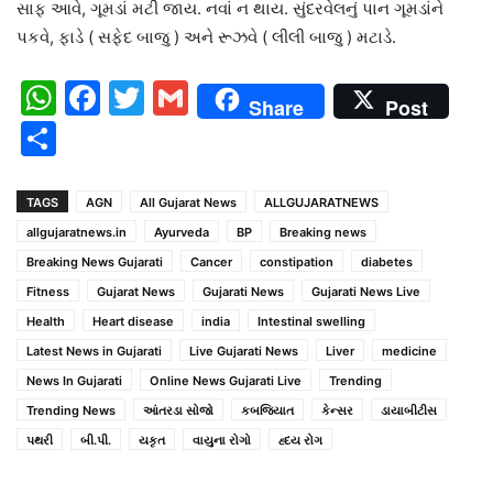
સાફ આવે, ગૂમડાં મટી જાય. નવાં ન થાય. સુંદરવેલનું પાન ગૂમડાંને
પકવે, ફાડે ( સફેદ બાજુ ) અને રૂઝવે ( લીલી બાજુ ) મટાડે.
WhatsApp
Facebook
Twitter
Gmail
Share
Post
Share
TAGS
AGN
All Gujarat News
ALLGUJARATNEWS
allgujaratnews.in
Ayurveda
BP
Breaking news
Breaking News Gujarati
Cancer
constipation
diabetes
Fitness
Gujarat News
Gujarati News
Gujarati News Live
Health
Heart disease
india
Intestinal swelling
Latest News in Gujarati
Live Gujarati News
Liver
medicine
News In Gujarati
Online News Gujarati Live
Trending
Trending News
આંતરડા સોજો
કબજિયાત
કેન્સર
ડાયાબીટીસ
પથરી
બી.પી.
યકૃત
વાયુના રોગો
હ્દય રોગ