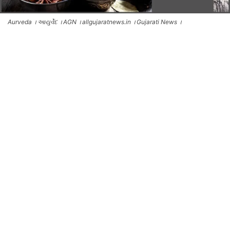
Aurveda । આયુર્વેદ । AGN । allgujaratnews.in । Gujarati News ।