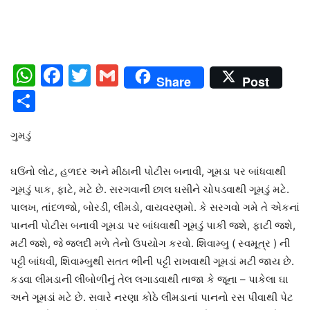
WhatsApp
Facebook
Twitter
Gmail
Share
Post
Share
ગુમડું
ઘઉંનો લોટ, હળદર અને મીઠાની પોટીસ બનાવી, ગૂમડા પર બાંધવાથી
ગૂમડું પાક, ફાટે, મટે છે. સરગવાની છાલ ઘસીને ચોપડવાથી ગૂમડું મટે.
પાલખ, તાંદળજો, બોરડી, લીમડો, વાયવરણમો. કે સરગવો ગમે તે એકનાં
પાનની પોટીસ બનાવી ગૂમડા પર બાંધવાથી ગૂમડું પાકી જશે, ફાટી જશે,
મટી જશે, જે જલદી મળે તેનો ઉપયોગ કરવો. શિવામ્બુ ( સ્વમૂત્ર ) ની
પટ્ટી બાંધવી, શિવામ્બુથી સતત ભીની પટ્ટી રાખવાથી ગૂમડાં મટી જાય છે.
કડવા લીમડાની લીંબોળીનું તેલ લગાડવાથી તાજા કે જૂના – પાકેલા ઘા
અને ગૂમડાં મટે છે. સવારે નરણા કોઠે લીમડાનાં પાનનો રસ પીવાથી પેટ