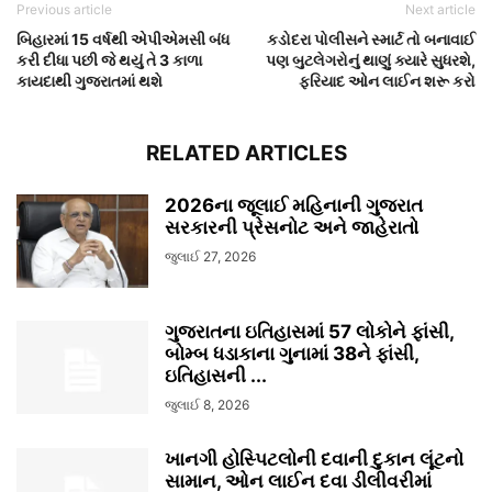
Previous article
Next article
બિહારમાં 15 વર્ષથી એપીએમસી બંધ
કડોદરા પોલીસને સ્માર્ટ તો બનાવાઈ
કરી દીધા પછી જે થયું તે 3 કાળા
પણ બુટલેગરોનું થાણું ક્યારે સુધરશે,
કાયદાથી ગુજરાતમાં થશે
ફરિયાદ ઓન લાઈન શરૂ કરો
RELATED ARTICLES
2026ના જૂલાઈ મહિનાની ગુજરાત
સરકારની પ્રેસનોટ અને જાહેરાતો
જુલાઈ 27, 2026
ગુજરાતના ઇતિહાસમાં 57 લોકોને ફાંસી,
બોમ્બ ધડાકાના ગુનામાં 38ને ફાંસી,
ઇતિહાસની ...
જુલાઈ 8, 2026
ખાનગી હોસ્પિટલોની દવાની દુકાન લૂંટનો
સામાન, ઓન લાઈન દવા ડીલીવરીમાં