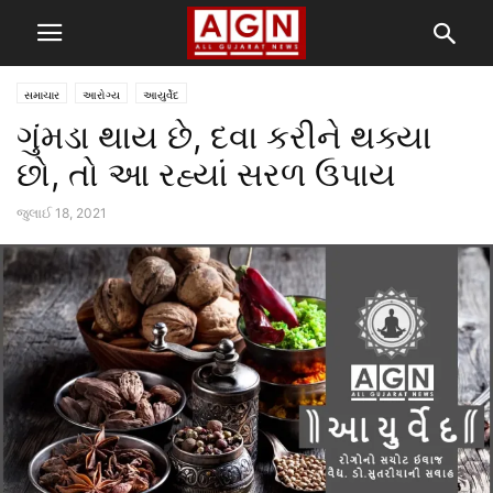
સમાચાર
આરોગ્ય
આયુર્વેદ
ગુંમડા થાય છે, દવા કરીને થક્યા
છો, તો આ રહ્યાં સરળ ઉપાય
જુલાઈ 18, 2021