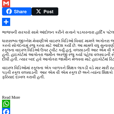
Twitter
Share
Post
Gmail
Share
ભાજપની સરકારો સામે આંદોલન કરીને સત્તાને પડકારનારા હાર્દિક પટે
ધારાસભ્ય જીગ્નેશ મેવાણીએ વાઇરલ વિડિઓ વિવાદ મામલે અગોતરા જામીન
કરતો સોગંદનામું રજુ કરવા માટે આદેશ કર્યો છે. આ મામલે વધુ સુના
સ્કૂલના વાઇરલ વિડિઓ ઉપર ટ્વીટ કર્યું હતું. વલસાડની આર એમ વી એમ સ્
હતી. હાઇકોર્ટમાં આગોતરા જમીન અરજી રજુ કર્યા પહેલા વલસાડની 
દીધી હતી. ત્યાર બાદ હવે આગોતરા જામીન મેળવવા માટે હાઇકોર્ટમાં રિટ દ
વાઇરલ વિડિઓમાં સ્કૂલના એક બાળકને શિક્ષક લાકડી વડે માર મારી ર
પડતી સ્કૂલ વલસાડની આર એમ વી એમ સ્કૂલ છે અને ત્યાંના શિક્ષકો દ્વા
ફરિયાદ દાખલ કરાવી હતી.
Read More
WhatsApp