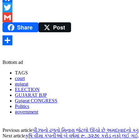
Facebook
Twitter
Share
Post
Gmail
Share
Bottom ad
TAGS
court
gujarat
ELECTION
GUJARAT BJP
Gujarat CONGRESS
Politics
government
Previous article
પીઝાનો ઢળતો મિનારા જેટલો ઊંચો છે અમદાવાદનો કચર
Next article
કૃષિ વીમા કંપનીઓ બે વર્ષમાં રૂ. ૩૨૭૯ કરોડ નફો લઈ ગઈ,