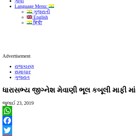
ગાંધી
Language Menu:
ગુજરાતી
English
हिंदी
Advertisement
રાજકારણ
સમાચાર
ગુજરાત
ધારાસભ્ય જીગ્નેશ મેવાણી ભૂલ કબૂલી માફી માં
જુલાઈ 23, 2019
WhatsApp
Facebook