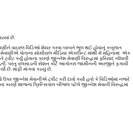
્યાં છે.
ેવાણીને વાઇરલ વિડિઓ શેયર કરવા બાબતે ભૂલ થઈ હોવાનું કબૂલાત
નેશ મેવાણીએ પોતાના સોસીયલ મીડિયા એકાઉન્ટ માંથી મેં મહિનામાં એક
્વીટ કર્યું હોવાના કારણે જીગ્નેશ મેવાણી વિરુદ્ધમાં ફરિયાદ નોંધાવી
હતી. પરંતુ વલસાડની સેશન કોર્ટે આગોતરા જામીનની અરજીને ફગાવી
 છે. માફી માંગવા કહ્યું છે.
પર જીગ્નેશ મેવાનીએ ટ્વીટ કરી દાવો કર્યો હતો કે વિડિઓમાં નજરે
ા કારણે શાળાના પ્રિન્સિપાલ બીજલ પટેલે જીગ્નેશ મેવાની વિરુદ્ધમાં