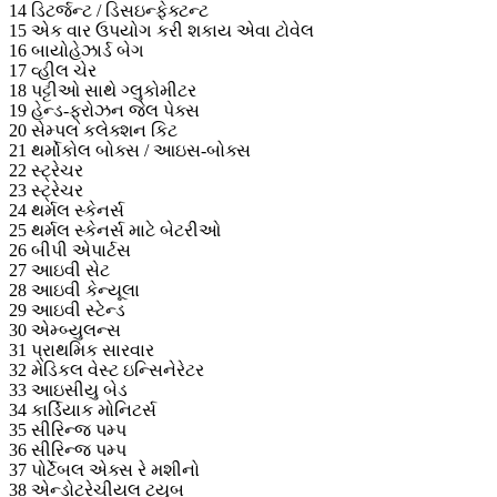
14 ડિટર્જન્ટ / ડિસઇન્ફેક્ટન્ટ
15 એક વાર ઉપયોગ કરી શકાય એવા ટોવેલ
16 બાયોહેઝાર્ડ બેગ
17 વ્હીલ ચેર
18 પટ્ટીઓ સાથે ગ્લુકોમીટર
19 હેન્ડ-ફ્રોઝન જેલ પેક્સ
20 સેમ્પલ કલેક્શન કિટ
21 થર્મોકોલ બોક્સ / આઇસ-બોક્સ
22 સ્ટ્રેચર
23 સ્ટ્રેચર
24 થર્મલ સ્કેનર્સ
25 થર્મલ સ્કેનર્સ માટે બેટરીઓ
26 બીપી એપાર્ટસ
27 આઇવી સેટ
28 આઇવી કેન્યૂલા
29 આઇવી સ્ટેન્ડ
30 એમ્બ્યુલન્સ
31 પ્રાથમિક સારવાર
32 મેડિકલ વેસ્ટ ઇન્સિનેરેટર
33 આઇસીયુ બેડ
34 કાર્ડિયાક મોનિટર્સ
35 સીરિન્જ પમ્પ
36 સીરિન્જ પમ્પ
37 પોર્ટેબલ એક્સ રે મશીનો
38 એન્ડોટ્રેચીયલ ટ્યુબ