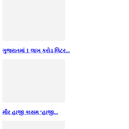
ગુજરાતમાં 1 લાખ કરોડ લિટર...
મીર હાજી કાસમ ‘હાજી...