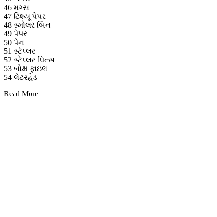
46 મગ્સ
47 ટિશ્યૂ પેપર
48 સ્મોલર બિન
49 પેપર
50 પેન
51 સ્ટેપ્લર
52 સ્ટેપ્લર પિન્સ
53 બોક્ષ ફાઇલ
54 લેટરહેડ
Read More