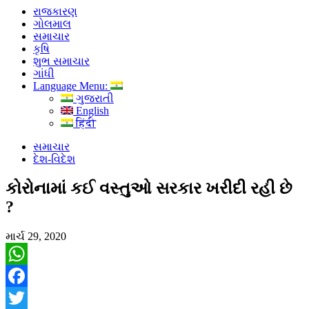
રાજકારણ
ગોલમાલ
સમાચાર
કૃષિ
શુભ સમાચાર
ગાંધી
Language Menu:
ગુજરાતી
English
हिंदी
સમાચાર
દેશ-વિદેશ
કોરોનામાં કઈ વસ્તુઓ સરકાર ખરીદી રહી છે
?
માર્ચ 29, 2020
WhatsApp
Facebook