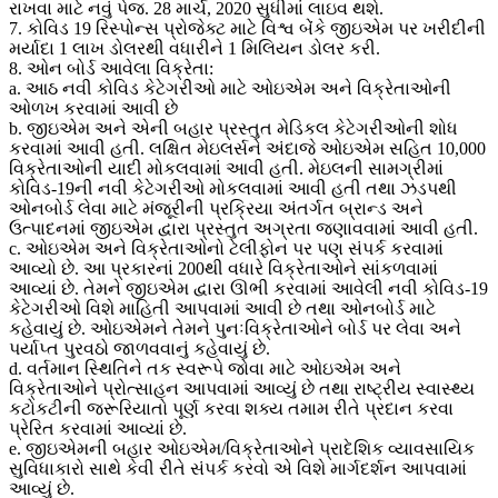
રાખવા માટે નવું પેજ. 28 માર્ચ, 2020 સુધીમાં લાઇવ થશે.
7. કોવિડ 19 રિસ્પોન્સ પ્રોજેક્ટ માટે વિશ્વ બેંકે જીઇએમ પર ખરીદીની
મર્યાદા 1 લાખ ડોલરથી વધારીને 1 મિલિયન ડોલર કરી.
8. ઓન બોર્ડ આવેલા વિક્રેતા:
a. આઠ નવી કોવિડ કેટેગરીઓ માટે ઓઇએમ અને વિક્રેતાઓની
ઓળખ કરવામાં આવી છે
b. જીઇએમ અને એની બહાર પ્રસ્તુત મેડિકલ કેટેગરીઓની શોધ
કરવામાં આવી હતી. લક્ષિત મેઇલર્સને અંદાજે ઓઇએમ સહિત 10,000
વિક્રેતાઓની યાદી મોકલવામાં આવી હતી. મેઇલની સામગ્રીમાં
કોવિડ-19ની નવી કેટેગરીઓ મોકલવામાં આવી હતી તથા ઝડપથી
ઓનબોર્ડ લેવા માટે મંજૂરીની પ્રક્રિયા અંતર્ગત બ્રાન્ડ અને
ઉત્પાદનમાં જીઇએમ દ્વારા પ્રસ્તુત અગ્રતા જણાવવામાં આવી હતી.
c. ઓઇએમ અને વિક્રેતાઓનો ટેલીફોન પર પણ સંપર્ક કરવામાં
આવ્યો છે. આ પ્રકારનાં 200થી વધારે વિક્રેતાઓને સાંકળવામાં
આવ્યાં છે. તેમને જીઇએમ દ્વારા ઊભી કરવામાં આવેલી નવી કોવિડ-19
કેટેગરીઓ વિશે માહિતી આપવામાં આવી છે તથા ઓનબોર્ડ માટે
કહેવાયું છે. ઓઇએમને તેમને પુનઃવિક્રેતાઓને બોર્ડ પર લેવા અને
પર્યાપ્ત પુરવઠો જાળવવાનું કહેવાયું છે.
d. વર્તમાન સ્થિતિને તક સ્વરૂપે જોવા માટે ઓઇએમ અને
વિક્રેતાઓને પ્રોત્સાહન આપવામાં આવ્યું છે તથા રાષ્ટ્રીય સ્વાસ્થ્ય
કટોકટીની જરૂરિયાતો પૂર્ણ કરવા શક્ય તમામ રીતે પ્રદાન કરવા
પ્રેરિત કરવામાં આવ્યાં છે.
e. જીઇએમની બહાર ઓઇએમ/વિક્રેતાઓને પ્રાદેશિક વ્યાવસાયિક
સુવિધાકારો સાથે કેવી રીતે સંપર્ક કરવો એ વિશે માર્ગદર્શન આપવામાં
આવ્યું છે.