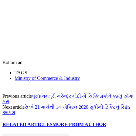
Bottom ad
TAGS
Ministry of Commerce & Industry
Previous article
પ્રધાનમંત્રી નરેન્દ્ર મોદીએ ચિકિત્સકોને કહ્યું યોગા
કરો
Next article
રેલવે 21 માર્ચથી 14 એપ્રિલ 2020 સુધીની ટિકિટનું રિફંડ
આપશે
RELATED ARTICLES
MORE FROM AUTHOR