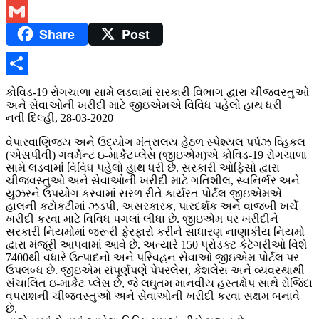
Twitter
Share
Post
Gmail
Share
કોવિડ-19 રોગચાળા સામે લડવામાં સરકારી વિભાગ દ્વારા ચીજવસ્તુઓ
અને સેવાઓની ખરીદી માટે જીઇએમએ વિવિધ પહેલો હાથ ધરી
નવી દિલ્હી, 28-03-2020
વેપારવાણિજ્ય અને ઉદ્યોગ મંત્રાલય હેઠળ સ્પેશ્યલ પર્પઝ વ્હિકલ
(એસપીવી) ગવર્મેન્ટ ઇ-માર્કેટપ્લેસ (જીઇએમ)એ કોવિડ-19 રોગચાળા
સામે લડવામાં વિવિધ પહેલો હાથ ધરી છે. સરકારી ઓફિસો દ્વારા
ચીજવસ્તુઓ અને સેવાઓની ખરીદી માટે ગતિશીલ, સ્વનિર્ભર અને
યુઝરને ઉપયોગ કરવામાં સરળ રીતે કાર્યરત પોર્ટલ જીઇએમએ
હાલની કટોકટીમાં ઝડપી, અસરકારક, પારદર્શક અને વાજબી ખર્ચે
ખરીદી કરવા માટે વિવિધ પગલાં લીધા છે. જીઇએમ પર ખરીદીને
સરકારી નિયમોમાં જરૂરી ફેરફારો કરીને સાધારણ નાણાકીય નિયમો
દ્વારા મંજૂરી આપવામાં આવે છે. અત્યારે 150 પ્રોડક્ટ કેટેગરીઓ વિશે
7400થી વધારે ઉત્પાદનો અને પરિવહન સેવાઓ જીઇએમ પોર્ટલ પર
ઉપલબ્ધ છે. જીઇએમ સંપૂર્ણપણે પેપરલેસ, કેશલેસ અને વ્યવસ્થાથી
સંચાલિત ઇ-માર્કેટ પ્લેસ છે, જે લઘુતમ માનવીય હસ્તક્ષેપ સાથે રોજિંદા
વપરાશની ચીજવસ્તુઓ અને સેવાઓની ખરીદી કરવા સક્ષમ બનાવે
છે.