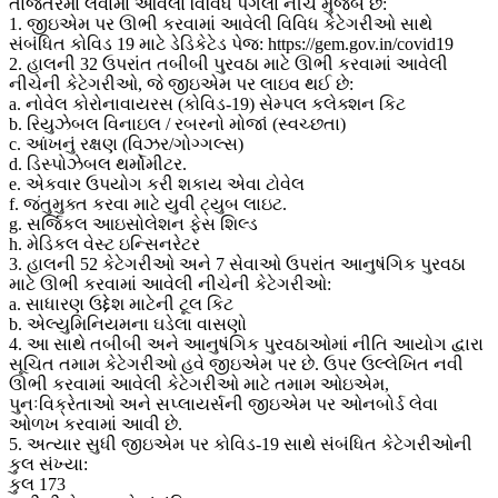
તાજેતરમાં લેવામાં આવેલા વિવિધ પગલાં નીચે મુજબ છે:
1. જીઇએમ પર ઊભી કરવામાં આવેલી વિવિધ કેટેગરીઓ સાથે
સંબંધિત કોવિડ 19 માટે ડેડિકેટેડ પેજ: https://gem.gov.in/covid19
2. હાલની 32 ઉપરાંત તબીબી પુરવઠા માટે ઊભી કરવામાં આવેલી
નીચેની કેટેગરીઓ, જે જીઇએમ પર લાઇવ થઈ છે:
a. નોવેલ કોરોનાવાયરસ (કોવિડ-19) સેમ્પલ કલેક્શન કિટ
b. રિયુઝેબલ વિનાઇલ / રબરનો મોજાં (સ્વચ્છતા)
c. આંખનું રક્ષણ (વિઝર/ગોગ્ગલ્સ)
d. ડિસ્પોઝેબલ થર્મોમીટર.
e. એકવાર ઉપયોગ કરી શકાય એવા ટોવેલ
f. જંતુમુક્ત કરવા માટે યુવી ટ્યુબ લાઇટ.
g. સર્જિકલ આઇસોલેશન ફેસ શિલ્ડ
h. મેડિકલ વેસ્ટ ઇન્સિનરેટર
3. હાલની 52 કેટેગરીઓ અને 7 સેવાઓ ઉપરાંત આનુષંગિક પુરવઠા
માટે ઊભી કરવામાં આવેલી નીચેની કેટેગરીઓ:
a. સાધારણ ઉદ્દેશ માટેની ટૂલ કિટ
b. એલ્યુમિનિયમના ઘડેલા વાસણો
4. આ સાથે તબીબી અને આનુષંગિક પુરવઠાઓમાં નીતિ આયોગ દ્વારા
સૂચિત તમામ કેટેગરીઓ હવે જીઇએમ પર છે. ઉપર ઉલ્લેખિત નવી
ઊભી કરવામાં આવેલી કેટેગરીઓ માટે તમામ ઓઇએમ,
પુનઃવિક્રેતાઓ અને સપ્લાયર્સની જીઇએમ પર ઓનબોર્ડ લેવા
ઓળખ કરવામાં આવી છે.
5. અત્યાર સુધી જીઇએમ પર કોવિડ-19 સાથે સંબંધિત કેટેગરીઓની
કુલ સંખ્યા:
કુલ 173