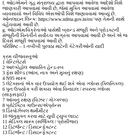
f. ઓઇએમને ગૃહ મંત્રાલય દ્વારા આપવામાં આવેલા આદેશો વિશે
જાણકારી આપવામાં આવી છે, જેમાં મુક્તિ આપવામાં આવેલા
વ્યવસાયો અને વિવિધ એસઓપી વિશે જણાવવામાં આવ્યું છે.
ઓનલાઇન લિન્કઃ https://www.ndma.gov.in/en/ પણ તેમની સાથે
વહેંચવામાં આવી છે.
g. ઓઇએમ/વિક્રેતાઓ પાસેથી બ્રાન્ડ મંજૂરી અને પ્રોડક્ટની
મંજૂરીની વિનંતીને સર્વોચ્ચ અગ્રતા આપવામાં આવી છે અને એ જ
દિવસે મંજૂરી આપવામાં આવી છે.
પરિશિષ્ટ – 1 તબીબી પુરવઠા માટેની કેટેગરીઓની યાદી
ક્રમ ચીજવસ્તુઓ
1 વેન્ટિલેટર્સ
2 આલ્કોહોલ આધારિત હેન્ડ-રબ
3 ફેસ શીલ્ડ (આંખ, નાક અને મુખનું રક્ષણ)
4 N95 માસ્ક
5 લેટેક્સનાં એક વાર ઉપયોગ થઈ શકે એવા ગ્લોવ્સ (ક્લિનિકલ)
6 પુનઃઉપયોગ કરી શકાય એવા વિનાઇલ / રબરના ગ્લોવ્સ
(સાફસફાઈ)
7 આંખનું રક્ષણ (વિઝર / ગોગ્ગલ્સ)
8 પ્રોટેક્ટિવ ગાઉન્સ/એપ્રોન્સ
9 ડિસ્પોઝેબલ થર્મોમીટર
10 જંતુમુક્ત કરવા માટે યુવી ટ્યુબ લાઇટ
11 મેડિકલ માસ્ક (સર્જિકલ / પ્રોસીજર)
12 ડિટર્જન્ટ / ડિસઇન્ફેક્ટન્ટ
13 ડિટર્જન્ટ / ડિસઇન્ફેક્ટન્ટ