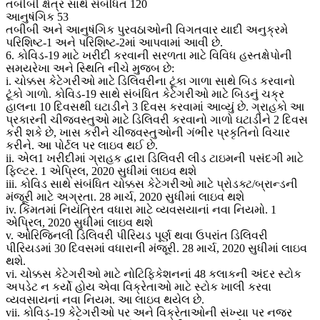
તબીબી ક્ષેત્ર સાથે સંબંધિત 120
આનુષંગિક 53
તબીબી અને આનુષંગિક પુરવઠાઓની વિગતવાર યાદી અનુક્રમે
પરિશિષ્ટ-1 અને પરિશિષ્ટ-2માં આપવામાં આવી છે.
6. કોવિડ-19 માટે ખરીદી કરવાની સરળતા માટે વિવિધ હસ્તક્ષેપોની
સમયરેખા અને સ્થિતિ નીચે મુજબ છે:
i. ચોક્કસ કેટેગરીઓ માટે ડિલિવરીના ટૂંકા ગાળા સાથે બિડ કરવાનો
ટૂંકો ગાળો. કોવિડ-19 સાથે સંબંધિત કેટેગરીઓ માટે બિડનું ચક્ર
હાલના 10 દિવસથી ઘટાડીને 3 દિવસ કરવામાં આવ્યું છે. ગ્રાહકો આ
પ્રકારની ચીજવસ્તુઓ માટે ડિલિવરી કરવાનો ગાળો ઘટાડીને 2 દિવસ
કરી શકે છે, ખાસ કરીને ચીજવસ્તુઓની ગંભીર પ્રકૃતિનો વિચાર
કરીને. આ પોર્ટલ પર લાઇવ થઈ છે.
ii. એલ1 ખરીદીમાં ગ્રાહક દ્વારા ડિલિવરી લીડ ટાઇમની પસંદગી માટે
ફિલ્ટર. 1 એપ્રિલ, 2020 સુધીમાં લાઇવ થશે
iii. કોવિડ સાથે સંબંધિત ચોક્કસ કેટેગરીઓ માટે પ્રોડક્ટ/બ્રાન્ડની
મંજૂરી માટે અગ્રતા. 28 માર્ચ, 2020 સુધીમાં લાઇવ થશે
iv. કિંમતમાં નિયંત્રિત વધારા માટે વ્યવસયાનાં નવા નિયમો. 1
એપ્રિલ, 2020 સુધીમાં લાઇવ થશે
v. ઓરિજિનલી ડિલિવરી પીરિયડ પૂર્ણ થવા ઉપરાંત ડિલિવરી
પીરિયડમાં 30 દિવસમાં વધારાની મંજૂરી. 28 માર્ચ, 2020 સુધીમાં લાઇવ
થશે.
vi. ચોક્કસ કેટેગરીઓ માટે નોટિફિકેશનનાં 48 કલાકની અંદર સ્ટોક
અપડેટ ન કર્યો હોય એવા વિક્રેતાઓ માટે સ્ટોક ખાલી કરવા
વ્યવસાયનાં નવા નિયમ. આ લાઇવ થયેલ છે.
vii. કોવિડ-19 કેટેગરીઓ પર અને વિક્રેતાઓની સંખ્યા પર નજર