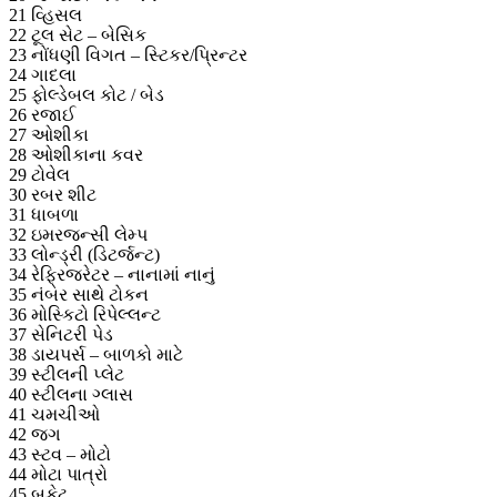
21 વ્હિસલ
22 ટૂલ સેટ – બેસિક
23 નોંધણી વિગત – સ્ટિકર/પ્રિન્ટર
24 ગાદલા
25 ફોલ્ડેબલ કોટ / બેડ
26 રજાઈ
27 ઓશીકા
28 ઓશીકાના કવર
29 ટોવેલ
30 રબર શીટ
31 ધાબળા
32 ઇમરજન્સી લેમ્પ
33 લોન્ડ્રી (ડિટર્જન્ટ)
34 રેફ્રિજરેટર – નાનામાં નાનું
35 નંબર સાથે ટોકન
36 મોસ્કિટો રિપેલ્લન્ટ
37 સેનિટરી પેડ
38 ડાયપર્સ – બાળકો માટે
39 સ્ટીલની પ્લેટ
40 સ્ટીલના ગ્લાસ
41 ચમચીઓ
42 જગ
43 સ્ટવ – મોટો
44 મોટા પાત્રો
45 બકેટ