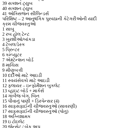
39 સક્શન ટ્યુબ
40 સક્શન ટ્યુબ
41 ઓક્સિજન સીલિન્ડર્સ
પરિશિષ્ટ – 2 આનુષંગિક પુરવઠાની કેટેગરીઓની યાદી
ક્રમ ચીજવસ્તુઓ
1 સાબુ
2 રબ હોલ ટેન્ટ
3 ખુરશીઓ/બાંકડા
4 ટેબલ/ડેસ્ક
5 પ્રિન્ટર
6 કમ્પ્યુટર
7 એક્ષ્ટેન્શન બોર્ડ
8 માચિસ
9 મીણબત્તી
10 દર્દીઓ માટે આઇડી
11 સ્વયંસેવકો માટે આઇડી
12 ફ્લાયર – ઇન્ફોર્મેશન બુકલેટ
13 વ્હાઇટ બોર્ડ + માર્કર્સ
14 ગાર્બેજ બેગ, બિન
15 પીવાનું પાણી + ડિસ્પેન્સર (4)
16 સાફસફાઈની ચીજવસ્તુઓ (સાવરણી)
17 સાફસફાઈની ચીજવસ્તુઓ (પોતુ)
18 અગ્નિશામક
19 ઇ ટોઇલેટ
20 જેન્સેટ / બેક અપ