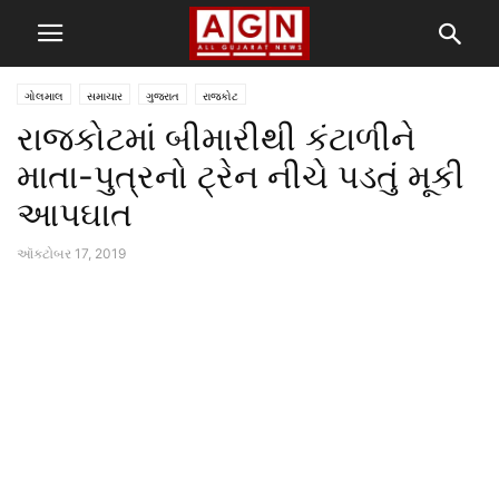
ગોલમાલ
સમાચાર
ગુજરાત
રાજકોટ
રાજકોટમાં બીમારીથી કંટાળીને
માતા-પુત્રનો ટ્રેન નીચે પડતું મૂકી
આપઘાત
ઑક્ટોબર 17, 2019