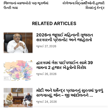
જિલ્લાનાં વ્યાજખોરો પણ ભૂગર્ભમાં
કોલેજના વિદ્યાર્થીઓની હાજરી
ઉતરી ગયા
વિવાદનું કેન્દ્ર
RELATED ARTICLES
2026ના જૂલાઈ મહિનાની ગુજરાત
સરકારની પ્રેસનોટ અને જાહેરાતો
જુલાઈ 27, 2026
દ્વારકામાં ગેસ પાઈપલાઈન સામે 39
ગામના 2 હજાર ખેડૂતોનો વિરોધ
જુલાઈ 26, 2026
મોદી અને ધર્મેન્દ્ર પ્રધાનનું સુરતમાં પુતળું
સળગાવ્યું, જેન – જી આંદોલનને ...
જુલાઈ 24, 2026