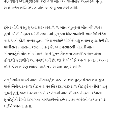
40 વર્ષીય બ્લડપ્રેશરથી કંટાળેલી માતાએ માનસિક અસ્વસ્થ પુત્ર
સાથે ટ્રેન નીચે ઝંપલાવીને આત્મહત્યા કરી લીધી.
ટ્રેન નીચે પડતું મૂકતાં ઘટનાસ્થળે જ માતા-પુત્રનાં મોત નીપજ્યાં
હતાં. પોલીસે હાથ ધરેલી તપાસમાં પુત્રના ખિસ્સામાંથી એક વિઝિટિંગ
કાર્ડ અને ફોટો મળ્યાં હતાં, જેના આધારે પોલીસે વધુ તપાસ હાથ ધરી છે.
પોલીસને તપાસમાં જણાયું હતું કે, બ્લડપ્રેશરથી પીડાતી માતા
ગીતાબહેને પોતાની બીમારી અને પુત્ર કેતનના માનસિક અસ્વસ્થ
હોવાથી કંટાળીને આ પગલું ભર્યું છે. જો કે પોલીસે આત્મહત્યાનું અન્ય
કોઈ ઠોસ કારણ શોધવા માટે તપાસ યથાવત્ રાખી છે.
રાત્રે નવેક વાગ્યે માતા ગીતાબહેન પરમાર અને પુત્ર કેતને નવા પુલ
પાસે બિલેશ્વર-રાજકોટ રૂટ પર સિકંદરાબાદ-રાજકોટ ટ્રેન નીચે પડતું
મૂક્યું હતું, જેથી ઘટનાસ્થળે જ તેમનાં મોત નીપજ્યાં હતાં. જેમના
મૃતદેહોને રેલવે વિભાગના કર્મચારીઓ ટ્રેન દ્વારા જ રેલવે જંક્શન પર
લઈને આવ્યા હતા.