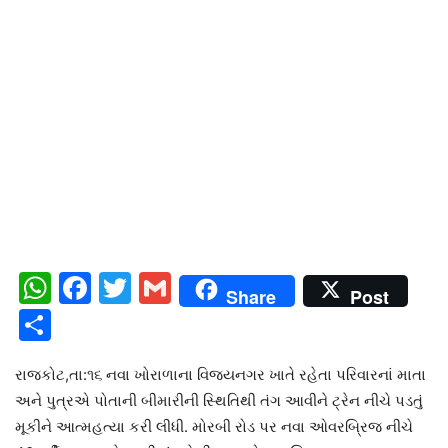
WhatsApp
Facebook
Twitter
Gmail
Share
Post
Share
રાજકોટ,તા:૧૬ નવા ખોરાળાના વિજયનગર ખાતે રહેતા પરિવારનાં માતા
અને પુત્રએ પોતાની બીમારીની સ્થિતિથી તંગ આવીને ટ્રેન નીચે પડતું
મૂકીને આત્મહત્યા કરી લીધી. મોરબી રોડ પર નવા ઓવરબ્રિજ નીચે