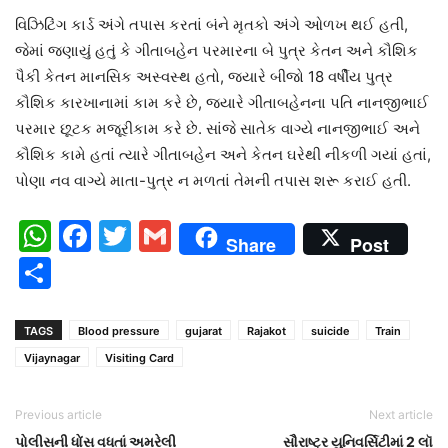
વિઝિટિંગ કાર્ડ અંગે તપાસ કરતાં બંને મૃતકો અંગે ઓળખ થઈ હતી,
જેમાં જણાયું હતું કે ગીતાબહેન પરમારના બે પુત્ર કેતન અને કૌશિક
પૈકી કેતન માનસિક અસ્વસ્થ હતો, જ્યારે બીજો 18 વર્ષીય પુત્ર
કૌશિક કારખાનામાં કામ કરે છે, જ્યારે ગીતાબહેનના પતિ નાનજીભાઈ
પરમાર છૂટક મજૂરીકામ કરે છે. સાંજે સાતેક વાગ્યે નાનજીભાઈ અને
કૌશિક કામે હતાં ત્યારે ગીતાબહેન અને કેતન ઘરેથી નીકળી ગયાં હતાં,
પોણા નવ વાગ્યે માતા-પુત્ર ન મળતાં તેમની તપાસ શરૂ કરાઈ હતી.
WhatsApp
Facebook
Twitter
Gmail
Share
Post
Share
TAGS
Blood pressure
gujarat
Rajakot
suicide
Train
Vijaynagar
Visiting Card
Previous article
Next article
પોલીસની ધોંસ વધતાં અમરેલી
સૌરાષ્ટ્ર યુનિવર્સિટીમાં 2 લૉ