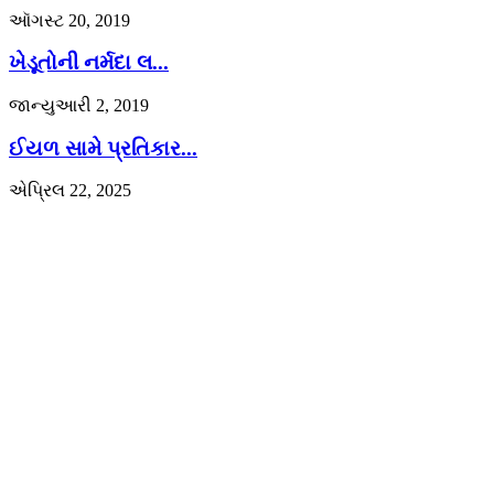
ઑગસ્ટ 20, 2019
ખેડૂતોની નર્મદા લ...
જાન્યુઆરી 2, 2019
ઈયળ સામે પ્રતિકાર...
એપ્રિલ 22, 2025