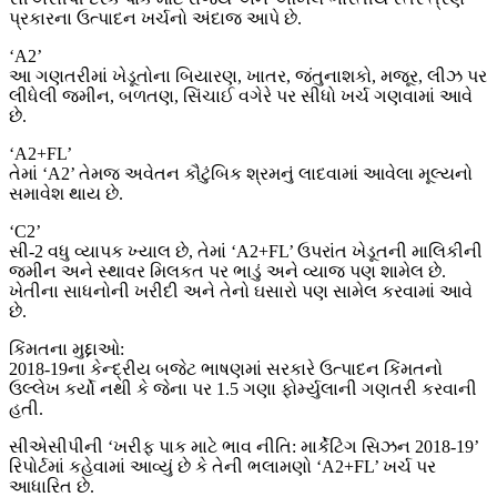
પ્રકારના ઉત્પાદન ખર્ચનો અંદાજ આપે છે.
‘A2’
આ ગણતરીમાં ખેડૂતોના બિયારણ, ખાતર, જંતુનાશકો, મજૂર, લીઝ પર
લીધેલી જમીન, બળતણ, સિંચાઈ વગેરે પર સીધો ખર્ચ ગણવામાં આવે
છે.
‘A2+FL’
તેમાં ‘A2’ તેમજ અવેતન કૌટુંબિક શ્રમનું લાદવામાં આવેલા મૂલ્યનો
સમાવેશ થાય છે.
‘C2’
સી-2 વધુ વ્યાપક ખ્યાલ છે, તેમાં ‘A2+FL’ ઉપરાંત ખેડૂતની માલિકીની
જમીન અને સ્થાવર મિલકત પર ભાડું અને વ્યાજ પણ શામેલ છે.
ખેતીના સાધનોની ખરીદી અને તેનો ઘસારો પણ સામેલ કરવામાં આવે
છે.
કિંમતના મુદ્દાઓ:
2018-19ના કેન્દ્રીય બજેટ ભાષણમાં સરકારે ઉત્પાદન કિંમતનો
ઉલ્લેખ કર્યો નથી કે જેના પર 1.5 ગણા ફોર્મ્યુલાની ગણતરી કરવાની
હતી.
સીએસીપીની ‘ખરીફ પાક માટે ભાવ નીતિ: માર્કેટિંગ સિઝન 2018-19’
રિપોર્ટમાં કહેવામાં આવ્યું છે કે તેની ભલામણો ‘A2+FL’ ખર્ચ પર
આધારિત છે.