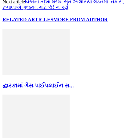
Next article
વિશ્વના તીખા મરચા ભૂત ઝોલકિયા લંડનમાં નિકાસ,
રૂપાલાએ ગુજરાત માટે કંઈ ન કર્યું
RELATED ARTICLES
MORE FROM AUTHOR
દ્વારકામાં ગેસ પાઈપલાઈન સ...