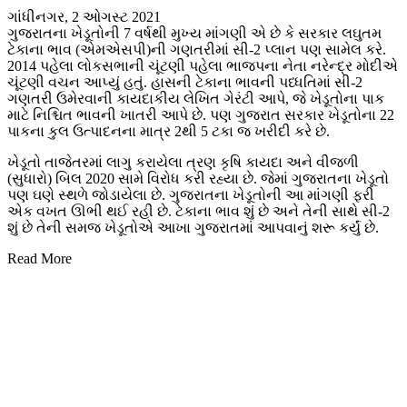
ગાંધીનગર, 2 ઓગસ્ટ 2021
ગુજરાતના ખેડૂતોની 7 વર્ષથી મુખ્ય માંગણી એ છે કે સરકાર લઘુતમ
ટેકાના ભાવ (એમએસપી)ની ગણતરીમાં સી-2 પ્લાન પણ સામેલ કરે.
2014 પહેલા લોકસભાની ચૂંટણી પહેલા ભાજપના નેતા નરેન્દ્ર મોદીએ
ચૂંટણી વચન આપ્યું હતું. હાસની ટેકાના ભાવની પધ્ધતિમાં સી-2
ગણતરી ઉમેરવાની કાયદાકીય લેખિત ગેરંટી આપે, જે ખેડૂતોના પાક
માટે નિશ્ચિત ભાવની ખાતરી આપે છે. પણ ગુજરાત સરકાર ખેડૂતોના 22
પાકના કુલ ઉત્પાદનના માત્ર 2થી 5 ટકા જ ખરીદી કરે છે.
ખેડૂતો તાજેતરમાં લાગુ કરાયેલા ત્રણ કૃષિ કાયદા અને વીજળી
(સુધારો) બિલ 2020 સામે વિરોધ કરી રહ્યા છે. જેમાં ગુજરાતના ખેડૂતો
પણ ઘણે સ્થળે જોડાયેલા છે. ગુજરાતના ખેડૂતોની આ માંગણી ફરી
એક વખત ઊભી થઈ રહી છે. ટેકાના ભાવ શું છે અને તેની સાથે સી-2
શું છે તેની સમજ ખેડૂતોએ આખા ગુજરાતમાં આપવાનું શરૂ કર્યું છે.
Read More