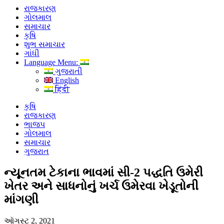
રાજકારણ
ગોલમાલ
સમાચાર
કૃષિ
શુભ સમાચાર
ગાંધી
Language Menu:
ગુજરાતી
English
हिंदी
કૃષિ
રાજકારણ
ભાજપ
ગોલમાલ
સમાચાર
ગુજરાત
ન્યૂનતમ ટેકાના ભાવમાં સી-2 પદ્ધતિ ઉમેરી
ખેતર અને સાધનોનું ખર્ચ ઉમેરવા ખેડૂતોની
માંગણી
ઑગસ્ટ 2, 2021