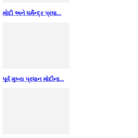
મોદી અને ધર્મેન્દ્ર પ્રધા...
પૂર્વ મુખ્ય પ્રધાન મોદીના...