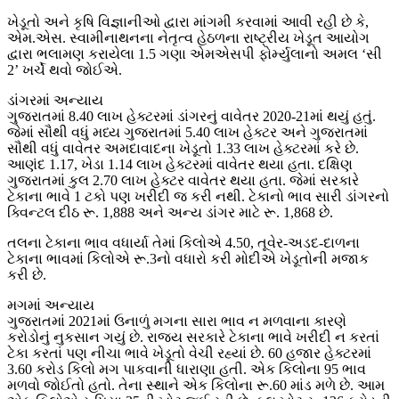
ખેડૂતો અને કૃષિ વિજ્ઞાનીઓ દ્વારા માંગમી કરવામાં આવી રહી છે કે,
એમ.એસ. સ્વામીનાથનના નેતૃત્વ હેઠળના રાષ્ટ્રીય ખેડૂત આયોગ
દ્વારા ભલામણ કરાયેલા 1.5 ગણા એમએસપી ફોર્મ્યુલાનો અમલ ‘સી
2’ ખર્ચે થવો જોઈએ.
ડાંગરમાં અન્યાય
ગુજરાતમાં 8.40 લાખ હેક્ટરમાં ડાંગરનું વાવેતર 2020-21માં થયું હતું.
જેમાં સૌથી વધું મધ્ય ગુજરાતમાં 5.40 લાખ હેક્ટર અને ગુજરાતમાં
સૌથી વધું વાવેતર અમદાવાદના ખેડૂતો 1.33 લાખ હેક્ટરમાં કરે છે.
આણંદ 1.17, ખેડા 1.14 લાખ હેક્ટરમાં વાવેતર થયા હતા. દક્ષિણ
ગુજરાતમાં કુલ 2.70 લાખ હેક્ટર વાવેતર થયા હતા. જેમાં સરકારે
ટેકાના ભાવે 1 ટકો પણ ખરીદી જ કરી નથી. ટેકાનો ભાવ સારી ડાંગરનો
ક્વિન્ટલ દીઠ રૂ. 1,888 અને અન્ય ડાંગર માટે રૂ. 1,868 છે.
તલના ટેકાના ભાવ વધાર્યા તેમાં કિલોએ 4.50, તૂવેર-અડદ-દાળના
ટેકાના ભાવમાં કિલોએ રૂ.3નો વધારો કરી મોદીએ ખેડૂતોની મજાક
કરી છે.
મગમાં અન્યાય
ગુજરાતમાં 2021માં ઉનાળું મગના સારા ભાવ ન મળવાના કારણે
કરોડોનું નુકસાન ગયું છે. રાજ્ય સરકારે ટેકાના ભાવે ખરીદી ન કરતાં
ટેકા કરતાં પણ નીચા ભાવે ખેડૂતો વેચી રહ્યાં છે. 60 હજાર હેક્ટરમાં
3.60 કરોડ કિલો મગ પાકવાની ધારાણા હતી. એક કિલોના 95 ભાવ
મળવો જોઈતો હતો. તેના સ્થાને એક કિલોના રૂ.60 માંડ મળે છે. આમ