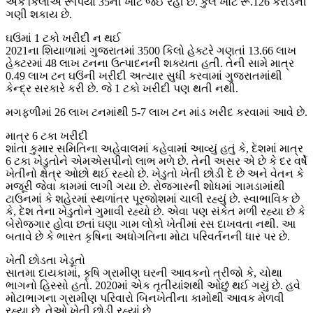
એક કિલોએ રૂપિયા 35ની ખોટ જઈ રહી છે. કુલ ખોટ રૂ.126 કરોડની
ગણી શકાય છે.
ઘઉંમાં 1 ટકો ખરીદી ન થઈ
2021ના શિયાળામાં ગુજરાતમાં 3500 કિલો હેક્ટરે ગણતાં 13.66 લાખ
હેક્ટરમાં 48 લાખ ટનના ઉત્પાદનની શક્યતા હતી. તેની સામે માત્ર
0.49 લાખ ટન ઘઉંની ખરીદી અત્યાર સુધી કરવામાં ગુજરાતમાંથી
કેન્દ્ર સરકારે કરી છે. જે 1 ટકો ખરીદી પણ થતી નથી.
મગફળીમાં 26 લાખ ટનમાંથી 5-7 લાખ ટન માંડ ખરીદ કરવામાં આવે છે.
માત્ર 6 ટકા ખરીદી
શાંતા કુમાર સમિતિના અહેવાલમાં કહેવામાં આવ્યું હતું કે, દેશમાં માત્ર
6 ટકા ખેડુતોને એમએસપીનો લાભ મળે છે. તેની અસર એ છે કે દર વર્ષે
ખેતીનો ક્ષેત્ર ઓછો થઈ રહ્યો છે. ખેડુતો ખેતી છોડી દે છે અને વેતન કે
મજૂરી જેવા કામમાં લાગી ગયા છે. રોજગારની શોધમાં ગામડામાંથી
ટાઉનમાં કે શહેરમાં સ્થળાંતર પૂરજોશમાં ચાલી રહ્યું છે. સ્વાભાવિક છે
કે, દેશ તેના ખેડુતોને ગુમાવી રહ્યો છે. એવા પણ સંકેત મળી રહ્યા છે કે
બેરોજગાર હોવા છતાં ઘણા ગામ લોકો ખેતીમાં રસ દાખવતા નથી. આ
બતાવે છે કે ભારત કૃષિના અધોગતિના મોટા પરિવર્તનની ધાર પર છે.
ખેતી છોડતા ખેડૂતો
સાતમા દાયકામાં, કૃષિ ગ્રામીણ ઘરની આવકનો ત્રીજો કે, ચોથા
ભાગનો હિસ્સો હતો. 2020માં એક તૃતીયાંશથી ઓછું થઈ ગયું છે. હવે
મોટાભાગના ગ્રામીણ પરિવારો બિનખેતીના કામોથી આવક મેળવી
રહ્યા છે. તેઓ ખેતી છોડી રહ્યાં છે.