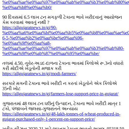
%e0%aa%ae%e0%aa%97%e0%aa%ab%e0%aa%b3%e0%ab%80%e
%e0%aa%b8%e0%aa%b0/
90 દિવસમાં 6.5 લાખ ટન મગફળી ટેકાના ભાવે ખરીદવાનું આયોજન
કેમ કરવામાં આવતું નથી ?
https://allgujaratnews.in/gj/90-
%e0%aa%a6%e0%aa%bf%e0%aa%b5%e0%aa%b8%e0%aa%ae%e0
6-5-%e0%aa%b2%e0%aa%be%e0%aa%96-
%e0%aa%9f%e0%aa%a8-
%e0%aa%ae%e0%aa%97%e0%aa%ab%e0%aa%b3%e0%ab%80-
%e0%aa%9f%e0%ab%87%e0%aa%95%e0%aa%be/
તલમાં 4.50, તૂવેર-અડદ-દાળના ટેકાના ભાવમાં કિલોએ રૂ.3નો વધારો
કરી મોદીએ ખેડૂતોની મજાક કરી
https://allgujaratnews.in/gj/modi-farmers/
સરકારે મગની ટેકાના ભાવે ખરીદી ન કરતાં ખેડૂતોને એક કિલોએ
35ની ખોટ
https://allgujaratnews.in/gj/farmers-lose-support-price-in-gujarat/
ગુજરાતમાં 48 લાખ ટન ઘઉંનું ઉત્પાદન, ટેકાના ભાવે ખરીદી માત્ર 1
ટકો, પંજાબને જલસા-ગુજરાતને અન્યાય
https://allgujaratnews.in/gj/48-lakh-tonnes-of-wheat-produced-in-
gujarat-purchased-only-1-percent-on-support-price/
ખરીફ સીઝન 2020-21 માટે લઘુત્તમ ટેકાના ભાવનો અમલ, 95318.50