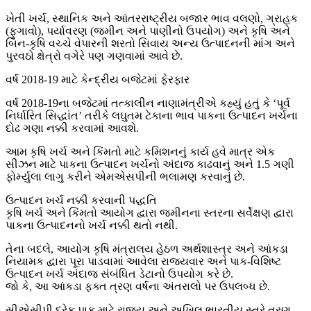
ખેતી ખર્ચ, સ્થાનિક અને આંતરરાષ્ટ્રીય બજાર ભાવ વલણો, ગ્રાહક
(ફુગાવો), પર્યાવરણ (જમીન અને પાણીનો ઉપયોગ) અને કૃષિ અને
બિન-કૃષિ વચ્ચે વેપારની શરતો સિવાય અન્ય ઉત્પાદનની માંગ અને
પુરવઠો ક્ષેત્રો વગેરે પણ ગણવામાં આવે છે.
વર્ષ 2018-19 માટે કેન્દ્રીય બજેટમાં ફેરફાર
વર્ષ 2018-19ના બજેટમાં તત્કાલીન નાણામંત્રીએ કહ્યું હતું કે ‘પૂર્વ
નિર્ધારિત સિદ્ધાંત’ તરીકે લઘુતમ ટેકાના ભાવ પાકના ઉત્પાદન ખર્ચના
દોઢ ગણા નક્કી કરવામાં આવશે.
આમ કૃષિ ખર્ચ અને કિંમતો માટે કમિશનનું કાર્ય હવે માત્ર એક
સીઝન માટે પાકના ઉત્પાદન ખર્ચનો અંદાજ કાઢવાનું અને 1.5 ગણી
ફોર્મ્યુલા લાગુ કરીને એમએસપીની ભલામણ કરવાનું છે.
ઉત્પાદન ખર્ચ નક્કી કરવાની પદ્ધતિ
કૃષિ ખર્ચ અને કિંમતો આયોગ દ્વારા જમીનના સ્તરના સર્વેક્ષણ દ્વારા
પાકના ઉત્પાદનનો ખર્ચ નક્કી થતો નથી.
તેના બદલે, આયોગ કૃષિ મંત્રાલય હેઠળ અર્થશાસ્ત્ર અને આંકડા
નિયામક દ્વારા પૂરા પાડવામાં આવેલા રાજ્યવાર અને પાક-વિશિષ્ટ
ઉત્પાદન ખર્ચ અંદાજ સંબંધિત ડેટાનો ઉપયોગ કરે છે.
જો કે, આ આંકડા ફક્ત ત્રણ વર્ષના અંતરાલો પર ઉપલબ્ધ છે.
સીએસીપી દરેક પાક માટે રાજ્ય અને અખિલ ભારતીય સ્તરે ત્રણ