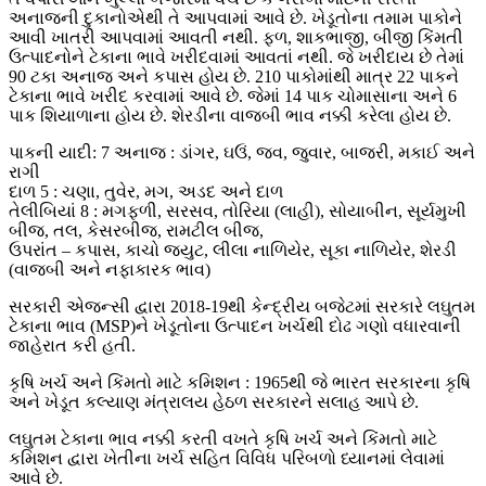
અનાજની દુકાનોએથી તે આપવામાં આવે છે. ખેડૂતોના તમામ પાકોને
આવી ખાતરી આપવામાં આવતી નથી. ફળ, શાકભાજી, બીજી કિંમતી
ઉત્પાદનોને ટેકાના ભાવે ખરીદવામાં આવતાં નથી. જે ખરીદાય છે તેમાં
90 ટકા અનાજ અને કપાસ હોય છે. 210 પાકોમાંથી માત્ર 22 પાકને
ટેકાના ભાવે ખરીદ કરવામાં આવે છે. જેમાં 14 પાક ચોમાસાના અને 6
પાક શિયાળાના હોય છે. શેરડીના વાજબી ભાવ નક્કી કરેલા હોય છે.
પાકની યાદી: 7 અનાજ : ડાંગર, ઘઉં, જવ, જુવાર, બાજરી, મકાઈ અને
રાગી
દાળ 5 : ચણા, તુવેર, મગ, અડદ અને દાળ
તેલીબિયાં 8 : મગફળી, સરસવ, તોરિયા (લાહી), સોયાબીન, સૂર્યમુખી
બીજ, તલ, કેસરબીજ, રામટીલ બીજ,
ઉપરાંત – કપાસ, કાચો જ્યુટ, લીલા નાળિયેર, સૂકા નાળિયેર, શેરડી
(વાજબી અને નફાકારક ભાવ)
સરકારી એજન્સી દ્વારા 2018-19થી કેન્દ્રીય બજેટમાં સરકારે લઘુતમ
ટેકાના ભાવ (MSP)ને ખેડૂતોના ઉત્પાદન ખર્ચથી દોઢ ગણો વધારવાની
જાહેરાત કરી હતી.
કૃષિ ખર્ચ અને કિંમતો માટે કમિશન : 1965થી જે ભારત સરકારના કૃષિ
અને ખેડૂત કલ્યાણ મંત્રાલય હેઠળ સરકારને સલાહ આપે છે.
લઘુતમ ટેકાના ભાવ નક્કી કરતી વખતે કૃષિ ખર્ચ અને કિંમતો માટે
કમિશન દ્વારા ખેતીના ખર્ચ સહિત વિવિધ પરિબળો ધ્યાનમાં લેવામાં
આવે છે.