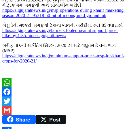
મેટ્રિક મગ, મગફળી અને સોયાબીન ખરીદી
https://allgujaratnews.in/gj/msp-operations-during-kharif-marketing-
season-2020-21-95318-50-mt-of-moong-urad-groundnut/
ખેડૂતોની મશ્કરી, મગફળી ટેકાના ભાવની ખરીદીમાં રૂ.1.85 વધારાયો
https://allgujaratnews.in/gj/farmers-fooled-peanut-support-price-
hike-by-1-85-rupees-gujarati-news/
ખરીફ પાકની માર્કેટિંગ સિઝન 2020-21 માટે લઘુતમ ટેકાના ભાવ
(MSP)
https://allgujaratnews.in/gj/minimum-support-prices-msp-for-kharif-
crops-for-2020-21/
WhatsApp
Facebook
Twitter
Share
Post
Gmail