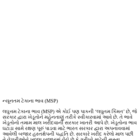
ન્યૂનતમ ટેકાના ભાવ (MSP)
લઘુત્તમ ટેકાના ભાવ (MSP) એ કોઈ પણ પાકની ‘લઘુતમ કિંમત’ છે, જે
સરકાર દ્વારા ખેડૂતોને મહેનતાણું તરીકે સ્વીકારવામાં આવે છે. તે ભાવે
ખેડૂતોનો તમામ માલ ખરીદવાની સરકાર ખાતરી આપે છે. ખેડૂતોના ભાવ
ઘટાડા સામે રક્ષણ પૂરું પાડવા માટે ભારત સરકાર દ્વારા અપનાવવામાં
આવેલી બજાર હસ્તક્ષેપની પદ્ધતિ છે. સરકારે ખરીદ કરેલો માલ પછી
તે વેપારીઓને ખુલ્લા બજારમાં વેંચે છે કે ગરીબો માટેની સસ્તા