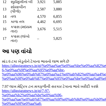
12
સૂર્યમુખીનાં બી
3,921
5,885
સોયાબીન
13
2,587
3,880
(પીળો)
14
તલ
4,570
6,855
15
કાળા તલ
4,462
6,695
કપાસ (મધ્યમ
16
3,676
5,515
તાર)
કપાસ (લાંબો
17
–
5,825
તાર)
આ પણ વાંચો
માંડ 6 ટકા ખેડૂતોને ટેકાના ભાવનો લાભ મળે છે
https://allgujaratnews.in/gj/%e0%aa%ae%e0%aa%be%e0%aa%82%
6-%e0%aa%9f%e0%aa%95%e0%aa%be-
%e0%aa%96%e0%ab%87%e0%aa%a1%e0%ab%82%e0%aa%a4%e
%e0%aa%9f%e0%ab%87%e0%aa%95%e0%aa%be%e0%aa%a8%e0
7.97 લાખ મેટ્રિક ટન મગફળીની સરકાર ટેકાના ભાવે ખરીદી કરશે
https://allgujaratnews.in/gj/7-97-
%e0%aa%b2%e0%aa%be%e0%aa%96-
%e0%aa%ae%e0%ab%87%e0%aa%9f%e0%ab%8d%e0%aa%b0%e
%e0%aa%9f%e0%aa%a8-