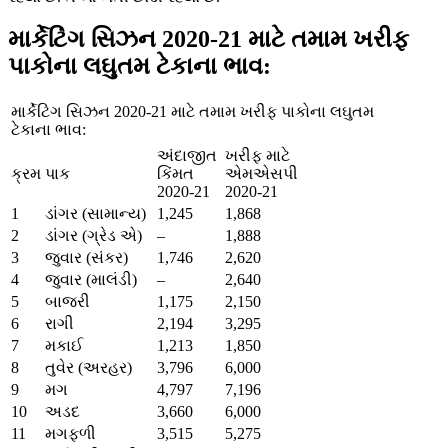
માર્કેટિંગ સિઝન 2020-21 માટે તમામ ખરીફ
પાકોના લઘુતમ ટેકાના ભાવ:
માર્કેટિંગ સિઝન 2020-21 માટે તમામ ખરીફ પાકોના લઘુતમ
ટેકાના ભાવ:
અંદાજીત
ખરીફ માટે
ક્રમ
પાક
કિંમત
એમએસપી
2020-21
2020-21
1
ડાંગર (સામાન્ય)
1,245
1,868
2
ડાંગર (ગ્રેડ એ)
–
1,888
3
જુવાર (સંકર)
1,746
2,620
4
જુવાર (માલંડી)
–
2,640
5
બાજરી
1,175
2,150
6
રાગી
2,194
3,295
7
મકાઈ
1,213
1,850
8
તુવેર (અરહર)
3,796
6,000
9
મગ
4,797
7,196
10
અડદ
3,660
6,000
11
મગફળી
3,515
5,275