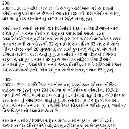
2004
2004માં 28મા ઓલિમ્પિક રમતોત્સવનું આયોજન ગ્રીસ દેશમાં
ઍથેન્સ મુકામે થનાર છે અને આ રીતે 108 વર્ષ પછી ઍથેન્સ બીજી
વાર આધુનિક રમતોત્સનું યજમાન શહેર બન્યુ હતું.
એથેન્સના રમતોત્સવમાં 201 દેશોમાંથી 10,625 ખેલાડીઓએ ભાગ
લીધો હતો. 28 રમતોમાં 301 ચંદ્રકો આપવામાં આવ્યા હતા.
અમેરિકાએ 36 સુવર્ણચંદ્રકો સાથે કુલ 101 ચંદ્રકો મેળવીને પ્રથમ
ક્રમ જાળવી રાખ્યો હતો. 32 સુવર્ણચંદ્રક સહિત 63 ચંદ્રકો સાથે
ચીન બીજા અને 28 સુવર્ણચંદ્રક સાથે કુલ નેવું ચંદ્રકો મેળવીને
રશિયા ત્રીજા ક્રમે રહ્યું હતું. 201માંથી 74 દેશો ચંદ્રકો મેળવવા
સફળ રહ્યા હતા. ભારતે 48 પુરુષ અને 28 મહિલા ખેલાડીઓને
મોકલ્યાં હતાં, એમાંથી માત્ર રાજ્યવર્ધનસિંહ રાઠોડે શૂટિંગમાં રજત
ચંદ્રક મેળવ્યો હતો. એક ચંદ્રક સાથે ભારતનું સ્થાન 65મું હતું.
2008
2008માં 29મા ઑલિમ્પિક રમતોત્સવનું આયોજન ચીનના બેજિંગ
શહેરમાં થયું હતું. કુલ 204 દેશોના કે ઑલિમ્પિક કમિટીના 10,942
ખેલાડીઓ એમાં ભાગીદાર બન્યા હતા. ચીનમાં પહેલી વાર ઑલિમ્પિક
રમતોત્સવનું આયોજન થયું હતું. 28 રમતોમાં 302 ચંદ્રકો અપાયા
હતા. એ રમતોત્સવમાં 125 ઑલિમ્પિક વિક્રમો સર્જાયા હતા, જેમાં 37
વિશ્વવિક્રમનો સમાવેશ થાય છે.
રમતોત્સવમાં 87 દેશોએ ચંદ્રક મેળવવામાં સફળતા મેળવી હતી.
યજમાન દેશ ચીને સૌથી વધુ 48 સુવર્ણચંદ્રકો સાથે પ્રથમ ક્રમ