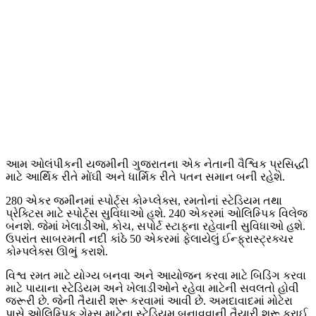
આમ ઓલંપીકની યજમીની ગુજરાતના એક નેતાની વૈશ્વિક પ્રસિદ્ધી
માટે આર્થિક રીતે મોંઘી અને ધાર્મિક રીતે પતન સમાન બની રહેશે.
280 એકર જમીનમાં સ્પોર્ટ્સ કોમ્પ્લેક્સ, રમતોનાં સ્ટેડિયમ તથા
પ્રેક્ટિસ માટે સ્પોર્ટ્સ સુવિધાઓ હશે. 240 એકરમાં ઓલિમ્પિક વિલેજ
બનશે. જેમાં ખેલાડીઓ, કોચ, સપોર્ટ સ્ટાફના રહેવાની સુવિધાઓ હશે.
ઉપરાંત સાબરમતી નદી કાંઠે 50 એકરમાં ફેલાયેલું ઈન્ફ્રાસ્ટ્રક્ચર
કોમ્પલેક્સ ઊભું કરાશે.
વિશ્વ રમત માટે યોગ્ય બનવા અને આયોજન કરવા માટે બિડિંગ કરવા
માટે પાયાના સ્ટેડિયમ અને ખેલાડીઓને રહેવા માટેની સવલતો હોવી
જરૂરી છે. જેની તૈયારી શરૂ કરવામાં આવી છે. અમદાવાદમાં મોટેરા
પાસે ઓલિમ્પિક ગેમ્સ માટેના સ્ટેડિયમ બનાવવાની તૈયારી શરૂ કરાઈ