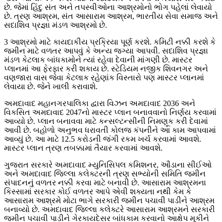
છે. જેમાં હિંદુ સંત અને તપસ્વીઓના આશ્રમોનો ભોગ પહેલાં લેવાયો
છે. ત્રણ આશ્રમ, સંત આસારામ આશ્રમ, ભારતીય સેવા સમાજ અને
સદાશિવ પ્રજ્ઞા મંડળ આશ્રમો છે.
3 આશ્રમો માટે કાયદાકીય પ્રક્રિયા પૂર્ણ કરશે. કમિટી નક્કી કરશે કે
જમીન માટે વળતર આપવું કે અન્ય જગ્યા આપવી. સદાશિવ પ્રજ્ઞા
મંડળ કેટલાક બાંધકામોને ત્યાં રહેવા દેવાની માંગણી છે. માસ્ટર
પ્લાનમાં આ ફેરફાર કરી શકાય છે. સ્ટેડિયમ નજીક શિવનગર અને
વણજારા વાસ જેવા કેટલાક રહેણાંક વિસ્તારો પણ માસ્ટર પ્લાનમાં
લેવાયા છે. જેને ખાલી કરાવાશે.
અમદાવાદ મહાનગરપાલિકા દ્વારા વિઝન અમદાવાદ 2036 અને
વિકસિત અમદાવાદ 2047નો માસ્ટર પ્લાન બનાવવાનો નિર્ણય કરવામાં
આવ્યો છે. પ્લાન બનાવવા માટે કન્સલ્ટન્સીની નિમણૂક કરી દેવામાં
આવી છે. બહોળો અનુભવ ધરાવતી કોલજ કંપનીને આ કામ આપવામાં
આવ્યું છે. આ માટે 12.5 કરોડની જંગી રકમ ખર્ચ કરવામાં આવશે.
માસ્ટર પ્લાન ત્રણ તબક્કામાં તૈયાર કરવામાં આવશે.
ગુજરાત સરકારે અમદાવાદ મ્યુનિસિપલ કમિશનર, ઔડાના સીઈઓ
અને અમદાવાદ જિલ્લા કલેક્ટરની ત્રણ સભ્યોની સમિતિ જમીન
સંપાદનનું વળતર નક્કી કરવા માટે બનાવી છે. આસારામ આશ્રમના
કિસ્સામાં સરકાર કોઈ વળતર આપે એવી શક્યતા નથી કેમ કે
આસારામ આશ્રમે મોટા ભાગે સરકારી જમીન પચાવી પાડીને આશ્રમ
બનાવ્યો છે. અમદાવાદ જિલ્લા કલેક્ટરે આસારામ આશ્રમને સરકારી
જમીન પચાવી પાડીને ગેરકાયદેસર બાંધકામ કરવાનો આક્ષેપ મૂકીને