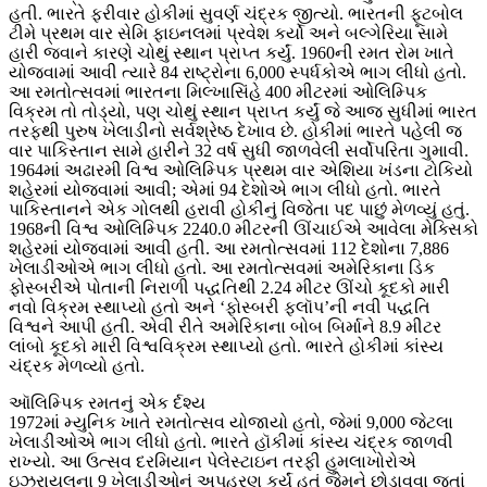
હતી. ભારતે ફરીવાર હોકીમાં સુવર્ણ ચંદ્રક જીત્યો. ભારતની ફૂટબોલ
ટીમે પ્રથમ વાર સેમિ ફાઇનલમાં પ્રવેશ કર્યો અને બલ્ગેરિયા સામે
હારી જવાને કારણે ચોથું સ્થાન પ્રાપ્ત કર્યું. 1960ની રમત રોમ ખાતે
યોજવામાં આવી ત્યારે 84 રાષ્ટ્રોના 6,000 સ્પર્ધકોએ ભાગ લીધો હતો.
આ રમતોત્સવમાં ભારતના મિલ્ખાસિંહે 400 મીટરમાં ઓલિમ્પિક
વિક્રમ તો તોડ્યો, પણ ચોથું સ્થાન પ્રાપ્ત કર્યું જે આજ સુધીમાં ભારત
તરફથી પુરુષ ખેલાડીનો સર્વશ્રેષ્ઠ દેખાવ છે. હોકીમાં ભારતે પહેલી જ
વાર પાકિસ્તાન સામે હારીને 32 વર્ષ સુધી જાળવેલી સર્વોપરિતા ગુમાવી.
1964માં અઢારમી વિશ્વ ઓલિમ્પિક પ્રથમ વાર એશિયા ખંડના ટોકિયો
શહેરમાં યોજવામાં આવી; એમાં 94 દેશોએ ભાગ લીધો હતો. ભારતે
પાકિસ્તાનને એક ગોલથી હરાવી હોકીનું વિજેતા પદ પાછું મેળવ્યું હતું.
1968ની વિશ્વ ઓલિમ્પિક 2240.0 મીટરની ઊંચાઈએ આવેલા મેક્સિકો
શહેરમાં યોજવામાં આવી હતી. આ રમતોત્સવમાં 112 દેશોના 7,886
ખેલાડીઓએ ભાગ લીધો હતો. આ રમતોત્સવમાં અમેરિકાના ડિક
ફોસ્બરીએ પોતાની નિરાળી પદ્ધતિથી 2.24 મીટર ઊંચો કૂદકો મારી
નવો વિક્રમ સ્થાપ્યો હતો અને ‘ફોસ્બરી ફ્લૉપ’ની નવી પદ્ધતિ
વિશ્વને આપી હતી. એવી રીતે અમેરિકાના બોબ બિર્માને 8.9 મીટર
લાંબો કૂદકો મારી વિશ્વવિક્રમ સ્થાપ્યો હતો. ભારતે હોકીમાં કાંસ્ય
ચંદ્રક મેળવ્યો હતો.
ઑલિમ્પિક રમતનું એક ર્દશ્ય
1972માં મ્યુનિક ખાતે રમતોત્સવ યોજાયો હતો, જેમાં 9,000 જેટલા
ખેલાડીઓએ ભાગ લીધો હતો. ભારતે હૉકીમાં કાંસ્ય ચંદ્રક જાળવી
રાખ્યો. આ ઉત્સવ દરમિયાન પેલેસ્ટાઇન તરફી હુમલાખોરોએ
ઇઝરાયલના 9 ખેલાડીઓનું અપહરણ કર્યું હતું જેમને છોડાવવા જતાં