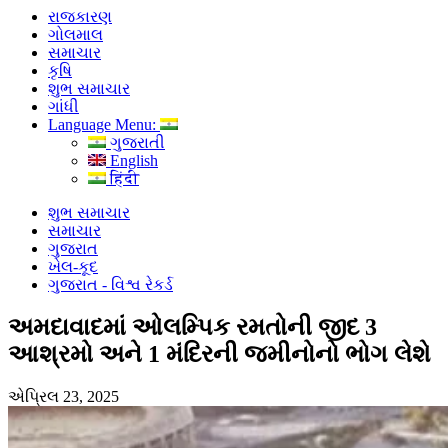
રાજકારણ
ગોલમાલ
સમાચાર
કૃષિ
શુભ સમાચાર
ગાંધી
Language Menu:
ગુજરાતી
English
हिंदी
શુભ સમાચાર
સમાચાર
ગુજરાત
ખેલ-કૂદ
ગુજરાત - વિશ્વ રેકર્ડ
અમદાવાદમાં ઓલમ્પિક રમતોની જીદ 3
આશ્રમો અને 1 મંદિરની જમીનોનો ભોગ લેશે
એપ્રિલ 23, 2025