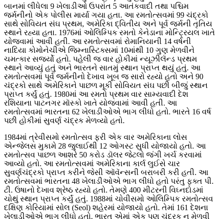
બાનમાં લીધેલા 9 ખેલાડીઓ ઉપરાંત 5 આતંકવાદી તથા પશ્ચિમ
જર્મનીનો એક પોલીસ માર્યા ગયા હતા. આ રમતોત્સવમાં 99 ચંદ્રકો
સાથે સોવિયત સંઘ પ્રથમ, અમેરિકા દ્વિતીય અને પૂર્વ જર્મની તૃતિય
સ્થાને રહ્યા હતા. 1976માં ઓલિમ્પિક રમતો કેનેડાના મોન્ટ્રિયલ ખાતે
યોજવામાં આવી હતી. આ રમતોત્સવમાં રોમાનિયાની 14 વર્ષની
નાદિયા કોમોનેચીએ જિમ્નાસ્ટિક્સમાં 10માંથી 10 ગુણ મેળવીને
ચમત્કાર સર્જ્યો હતો. પહેલી જ વાર હોકીમાં ન્યૂઝીલૅન્ડ પ્રથમ
સ્થાને આવ્યું હતું અને ભારતને સાતમું સ્થાન પ્રાપ્ત થયું હતું. આ
રમતોત્સવમાં પૂર્વ જર્મનીનો દેખાવ ખૂબ જ સારો રહ્યો હતો અને 90
ચંદ્રકો સાથે અમેરિકાને પાછળ મૂકી સોવિયત સંઘ પછી બીજું સ્થાન
પ્રાપ્ત કર્યું હતું. 1980માં આ રમતો પ્રથમ વાર સામ્યવાદી દેશ
રશિયાના પાટનગર મૉસ્કો ખાતે યોજવામાં આવી હતી. આ
રમતોત્સવમાં ભારતના 62 ખેલાડીઓએ ભાગ લીધો હતો. ભારતે 16 વર્ષ
પછી હોકીમાં સુવર્ણ ચંદ્રક મેળવ્યો હતો.
1984માં ત્રેવીસમો રમતોત્સવ ફરી એક વાર અમેરિકાના લોસ
એન્જેલસ મુકામે 28 જુલાઈથી 12 ઓગસ્ટ સુધી યોજાયો હતો. આ
રમતોત્સવ પાછળ આશરે 50 કરોડ ડૉલર જેટલો જંગી ખર્ચ કરવામાં
આવ્યો હતો. આ રમતોત્સવમાં અમેરિકાના કાર્લ લુઈસે ચાર
સુવર્ણચંદ્રકો પ્રાપ્ત કરીને જેસી ઑવૅન્સની બરાબરી કરી હતી. આ
રમતોત્સવમાં ભારતના 48 ખેલાડીઓએ ભાગ લીધો હતો પરંતુ ફક્ત પી.
ટી. ઉષાનો દેખાવ શ્રેષ્ઠ રહ્યો હતો. તેમણે 400 મીટરની વિઘ્નદોડમાં
ચોથું સ્થાન પ્રાપ્ત કર્યું હતું. 1988માં ચોવીસમો ઓલિમ્પિક રમતોત્સવ
દક્ષિણ કોરિયામાં સોલ (Seol) શહેરમાં યોજાયો હતો. તેમાં 161 દેશના
ખેલાડીઓએ ભાગ લીધો હતો. ભારત એમાં એક પણ ચંદ્રક ન મેળવી