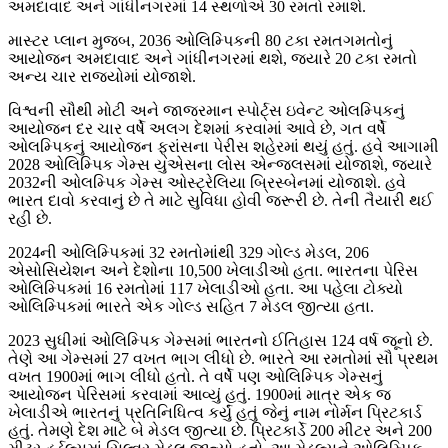
અમદાવાદ અને ગાંધીનગરમાં 14 સ્થળોએ 30 રમતો રમાશે.
માસ્ટર પ્લાન મુજબ, 2036 ઓલિમ્પિકની 80 ટકા રમતગમતોનું
આયોજન અમદાવાદ અને ગાંધીનગરમાં થશે, જ્યારે 20 ટકા રમતો
અન્ય ચાર રાજ્યોમાં યોજાશે.
વિશ્વની સૌથી મોટી અને જાજરમાન સ્પોર્ટ્સ ઇવેન્ટ ઓલમ્પિકનું
આયોજન દર ચાર વર્ષે અલગ દેશમાં કરવામાં આવે છે, ગત વર્ષે
ઓલમ્પિકનું આયોજન ફ્રાંસના પેરીસ શહેરમાં થયું હતું. હવે આગામી
2028 ઓલિમ્પિક ગેમ્સ યુએસના લોસ એન્જલસમાં યોજાશે, જ્યારે
2032ની ઓલમ્પિક ગેમ્સ ઓસ્ટ્રેલિયા બ્રિસ્બેનમાં યોજાશે. હવે
ભારત દાવો કરવાનું છે તે માટે સુવિધા હોવી જરૂરી છે. તેની તૈયારી થઈ
રહી છે.
2024ની ઓલિમ્પિકમાં 32 રમતોમાંથી 329 ગોલ્ડ મેડલ, 206
એસોસિયેશન અને દેશોના 10,500 ખેલાડીઓ હતા. ભારતના પેરિસ
ઓલિમ્પિકમાં 16 રમતોમાં 117 ખેલાડીઓ હતા. આ પહેલા ટોક્યો
ઓલિમ્પિકમાં ભારતે એક ગોલ્ડ સહિત 7 મેડલ જીત્યા હતા.
2023 સુધીમાં ઓલિમ્પિક ગેમ્સમાં ભારતનો ઈતિહાસ 124 વર્ષ જૂનો છે.
તેણે આ ગેમ્સમાં 27 વખત ભાગ લીધો છે. ભારતે આ રમતોમાં સૌ પ્રથમ
વખત 1900માં ભાગ લીધો હતો. તે વર્ષે પણ ઓલિમ્પિક ગેમ્સનું
આયોજન પેરિસમાં કરવામાં આવ્યું હતું. 1900માં માત્ર એક જ
ખેલાડીએ ભારતનું પ્રતિનિધિત્વ કર્યું હતું જેનું નામ નોર્મન પ્રિટકાર્ડ
હતું. તેમણે દેશ માટે બે મેડલ જીત્યા છે. પ્રિટકાર્ડે 200 મીટર અને 200