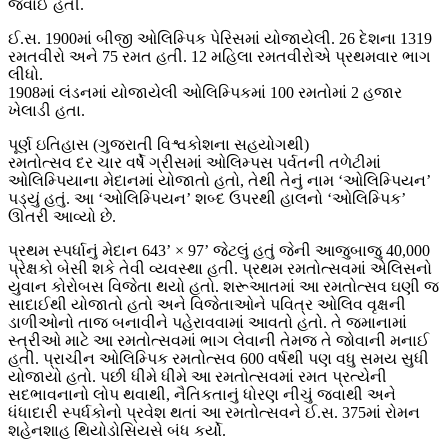
જવાઈ હતી.
ઈ.સ. 1900માં બીજી ઓલિમ્પિક પેરિસમાં યોજાયેલી. 26 દેશના 1319
રમતવીરો અને 75 રમત હતી. 12 મહિલા રમતવીરોએ પ્રથમવાર ભાગ
લીધો.
1908માં લંડનમાં યોજાયેલી ઓલિમ્પિકમાં 100 રમતોમાં 2 હજાર
ખેલાડી હતા.
પૂર્ણ ઇતિહાસ (ગુજરાતી વિશ્વકોશના સહયોગથી)
રમતોત્સવ દર ચાર વર્ષે ગ્રીસમાં ઓલિમ્પસ પર્વતની તળેટીમાં
ઓલિમ્પિયાના મેદાનમાં યોજાતો હતો, તેથી તેનું નામ ‘ઓલિમ્પિયન’
પડ્યું હતું. આ ‘ઓલિમ્પિયન’ શબ્દ ઉપરથી હાલનો ‘ઓલિમ્પિક’
ઊતરી આવ્યો છે.
પ્રથમ સ્પર્ધાનું મેદાન 643’ × 97’ જેટલું હતું જેની આજુબાજુ 40,000
પ્રેક્ષકો બેસી શકે તેવી વ્યવસ્થા હતી. પ્રથમ રમતોત્સવમાં એલિસનો
યુવાન કોરોબસ વિજેતા થયો હતો. શરૂઆતમાં આ રમતોત્સવ ઘણી જ
સાદાઈથી યોજાતો હતો અને વિજેતાઓને પવિત્ર ઓલિવ વૃક્ષની
ડાળીઓનો તાજ બનાવીને પહેરાવવામાં આવતો હતો. તે જમાનામાં
સ્ત્રીઓ માટે આ રમતોત્સવમાં ભાગ લેવાની તેમજ તે જોવાની મનાઈ
હતી. પ્રાચીન ઓલિમ્પિક રમતોત્સવ 600 વર્ષથી પણ વધુ સમય સુધી
યોજાયો હતો. પછી ધીમે ધીમે આ રમતોત્સવમાં રમત પ્રત્યેની
સદભાવનાનો લોપ થવાથી, નૈતિકતાનું ધોરણ નીચું જવાથી અને
ધંધાદારી સ્પર્ધકોનો પ્રવેશ થતાં આ રમતોત્સવને ઈ.સ. 375માં રોમન
શહેનશાહ થિયોડોસિયસે બંધ કર્યો.