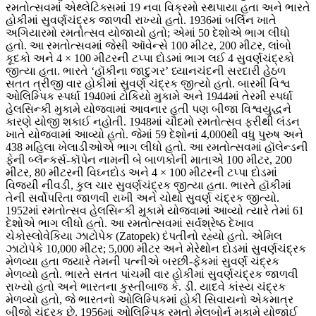
રમતોત્સવમાં એથ્લેટિક્સમાં 19 નવા વિક્રમો સ્થપાયા હતા અને ભારતે
હોકીમાં સુવર્ણચંદ્રક જાળવી રાખ્યો હતો. 1936માં બર્લિન ખાતે
અગિયારમો રમતોત્સવ યોજાયો હતો; એમાં 50 દેશોએ ભાગ લીધો
હતો. આ રમતોત્સવમાં જેસી ઑવેન્સે 100 મીટર, 200 મીટર, લાંબો
કૂદકો અને 4 × 100 મીટરની ટપ્પા દોડમાં ભાગ લઈ 4 સુવર્ણચંદ્રકો
જીત્યા હતા. ભારતે ‘હૉકીના જાદુગર’ ધ્યાનચંદની સરદારી હેઠળ
સતત ત્રીજી વાર હોકીમાં સુવર્ણ ચંદ્રક જીત્યો હતો. બારમી વિશ્વ
ઓલિમ્પિક સ્પર્ધા 1940માં ટોકિયો મુકામે અને 1944માં તેરમી સ્પર્ધા
હેલસિન્કી મુકામે યોજવામાં આવનાર હતી પણ બીજા વિશ્વયુદ્ધને
કારણે યોજી શકાઈ નહોતી. 1948માં ચૌદમો રમતોત્સવ ફરીથી લંડન
ખાતે યોજવામાં આવ્યો હતો. જેમાં 59 દેશોનાં 4,000થી વધુ પુરુષ અને
438 મહિલા ખેલાડીઓએ ભાગ લીધો હતો. આ રમતોત્સવમાં હૉલેન્ડની
ફેની બ્લૅન્કર્સ-કૉપેન નામની બે બાળકોની માતાએ 100 મીટર, 200
મીટર, 80 મીટરની વિઘ્નદોડ અને 4 × 100 મીટરની ટપ્પા દોડમાં
વિજયી નીવડી, કુલ ચાર સુવર્ણચંદ્રક જીત્યા હતા. ભારતે હૉકીમાં
તેની સર્વોપરિતા જાળવી રાખી અને ચોથો સુવર્ણ ચંદ્રક જીત્યો.
1952માં રમતોત્સવ હેલસિન્કી મુકામે યોજવામાં આવ્યો ત્યારે તેમાં 61
દેશોએ ભાગ લીધો હતો. આ રમતોત્સવમાં સર્વશ્રેષ્ઠ દેખાવ
ચેકોસ્લોવેકિયા ઝાટોપેક (Zatopek) દંપતીનો રહ્યો હતો. એમિલ
ઝાટોપેકે 10,000 મીટર; 5,000 મીટર અને મેરેથોન દોડમાં સુવર્ણચંદ્રક
મેળવ્યા હતા જ્યારે તેમની પત્નીએ બરછી-ફેંકમાં સુવર્ણ ચંદ્રક
મેળવ્યો હતો. ભારતે સતત પાંચમી વાર હોકીમાં સુવર્ણચંદ્રક જાળવી
રાખ્યો હતો અને ભારતના કુસ્તીબાજ કે. ડી. યાદવે કાંસ્ય ચંદ્રક
મેળવ્યો હતો, જે ભારતનો ઓલિમ્પિકમાં હોકી સિવાયનો એકમાત્ર
બીજો ચંદ્રક છે. 1956માં ઓલિમ્પિક રમતો મેલબોર્ન મુકામે યોજાઈ