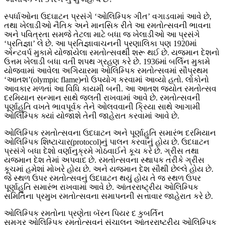
સ્પર્ધાઓના ઉદઘાટન પ્રસંગે ‘ઓલિમ્પિક ગીત’ વગાડવામાં આવે છે,
તથા ખેલાડીઓ નૈતિક અને માનસિક રીતે આ રમતોત્સવની ભાવના
અને પવિત્રતા સમજે તેટલા માટે બધા જ ખેલાડીઓ આ પ્રસંગે
‘પ્રતિજ્ઞા’ લે છે. આ પ્રતિજ્ઞાવાચનની પ્રણાલિકા પણ 1920માં
એન્ટવર્પ મુકામે યોજાયેલા રમતોત્સવથી શરૂ થઈ છે. યજમાન દેશનો
ઉત્તમ ખેલાડી બધા વતી શપથ ગ્રહણ કરે છે. 1936માં બર્લિન મુકામે
યોજવામાં આવેલા અગિયારમા ઓલિમ્પિક રમતોત્સવમાં સૌપ્રથમ
‘આતશ’(olympic flame)નો ઉપયોગ કરવામાં આવ્યો હતો. લોકોનો
આવકાર મળતાં આ વિધિ કાયમી બની. આ આતશ જ્યોત રમતોત્સવ
દરમિયાન સન્માન સાથે જલતી રાખવામાં આવે છે. રમતોત્સવની
પૂર્ણાહુતિ વખતે ભાવપૂર્વક તેને ઓલવવાની ક્રિયા સાથે આગામી
ઓલિમ્પિક ક્યાં યોજાશે તેની જાહેરાત કરવામાં આવે છે.
ઓલિમ્પિક રમતોત્સવના ઉદઘાટન અને પૂર્ણાહુતિ સમારંભ દરમિયાન
ઓલિમ્પિક શિષ્ટાચાર(protocol)નું પાલન કરવાનું હોય છે. ઉદઘાટન
પ્રસંગે બધા દેશો વર્ણાનુક્રમે ગોઠવાઈને કૂચ કરે છે. ગ્રીસ તથા
યજમાન દેશ તેમાં અપવાદ છે. રમતોત્સવના સ્થાપક તરીકે ગ્રીસ
કૂચમાં હમેશાં મોખરે હોય છે. અને યજમાન દેશ સૌથી છેલ્લે હોય છે.
જે સ્થળ ઉપર રમતોત્સવનું ઉદઘાટન થયું હોય તે જ સ્થળ ઉપર
પૂર્ણાહુતિ સમારંભ રાખવામાં આવે છે. આંતરરાષ્ટ્રીય ઓલિમ્પિક
સમિતિના પ્રમુખ રમતોત્સવના સમાપનની સત્તાવાર જાહેરાત કરે છે.
ઓલિમ્પિક રમતોના પ્રણેતા બૅરન પિયર દ કુબર્તિન
સમગ્ર ઓલિમ્પિક રમતોત્સવનું સંચાલન આંતરરાષ્ટ્રીય ઓલિમ્પિક