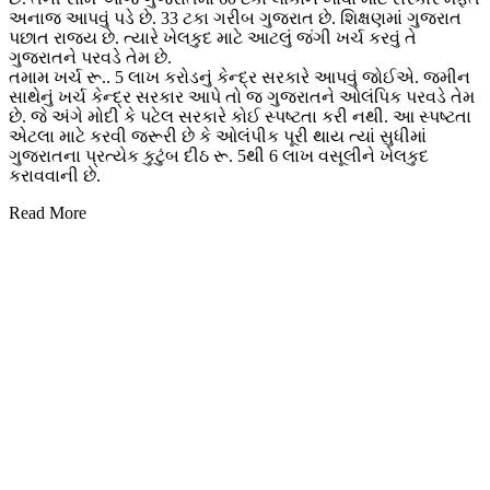
અનાજ આપવું પડે છે. 33 ટકા ગરીબ ગુજરાત છે. શિક્ષણમાં ગુજરાત
પછાત રાજ્ય છે. ત્યારે ખેલકુદ માટે આટલું જંગી ખર્ચ કરવું તે
ગુજરાતને પરવડે તેમ છે.
તમામ ખર્ચ રૂ.. 5 લાખ કરોડનું કેન્દ્ર સરકારે આપવું જોઈએ. જમીન
સાથેનું ખર્ચ કેન્દ્ર સરકાર આપે તો જ ગુજરાતને ઓલંપિક પરવડે તેમ
છે. જે અંગે મોદી કે પટેલ સરકારે કોઈ સ્પષ્ટતા કરી નથી. આ સ્પષ્ટતા
એટલા માટે કરવી જરૂરી છે કે ઓલંપીક પૂરી થાય ત્યાં સુધીમાં
ગુજરાતના પ્રત્યેક કુટુંબ દીઠ રૂ. 5થી 6 લાખ વસૂલીને ખેલકુદ
કરાવવાની છે.
Read More