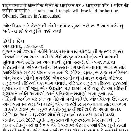
Share
अहमदाबाद में ओलंपिक खेलों के आयोजन पर 3 आश्रमों और 1 मंदिर की
जमीन जाएगी 3 ashrams and 1 temple will lose land for hosting
Olympic Games in Ahmedabad
ઓલમ્પિક માટે કેન્દ્રની મોદી સરકાર ગુજરાતને રૂ. 5 લાખ કરોડનું
ખર્ચ આપશે કે નહીં તે નક્કી નથી
દિલીપ પટેલ
અમદાવાદ, 22/04/2025
ગુજરાતમાં 2036ની ઓલિમ્પિક રમતોત્સવ યોજવાની અરજી ભારતે
વિશ્વની સંસ્થા સમક્ષ કરી છે. તેને મંજૂર કરાવવી હોય તો પાયાની
સુવિધા અને સ્ટેડિયમ અત્યારથી હોવા જરૂરી છે. અમદાવાદના
મોટેરામાં 650 એકર જમીન પર રમતના મેદાનો બનાવવા, આવાસ માટે
ઓલિમ્પિક માસ્ટર પ્લાન બનાવ્યો છે. મોટેરા, સુઘડ, ભાટ અને કોટેશ્વર
એમ ચાર ગામોની કુલ 650 એકર જમીનનું સંપાદન કરાશે. કોટેશ્વર
મહાદેવની મંદિરનો પણ ભોગ લેવાશે. કોટેશ્વર મહાદેવ મંદિરના ટ્રસ્ટમાં
ગુજરાતનો વર્ષો જૂનું એક ઉદ્યોગગૃહ દાખલ થઈ ગયું છે. આ મંદિરની
મુલાકાતે નીતિ અંબાણી અને પરિમલ નથવાણી ગયા હતા. હવે
મંદિરની જમીન પર રમતના મેદાનો બની શકે છે. ઓલંપિકના ઉદઘાટન
અને સમાપન સમારંભ માટેનું એક જ સ્ટેડિયમ બનાવવા માટે લગભગ
50 કરોડ ડોલર (રૂ.5 હજાર કરોડ)નું ખર્ચ થઈ શકે છે. આવા અનેક
સ્ટેડિયમ અને 20 હજાર લોકોને રહેવાની વ્યવસ્થા કરવી પડશે.
જમીન સાથે 2037 સુધીમાં ગુજરાતની પ્રૂરજાના ખિસ્સામાંથી . 5
લાખ કરોડનું ખર્ચ થઈ શકે એવો અંદાજ કેટલાંક આર્કિટેક મૂકી રહ્યાં
છે. તેની સામે આજે ગુજરાતમાં 60 ટકા લોકોને ખાવા માટે સરકારે મફત