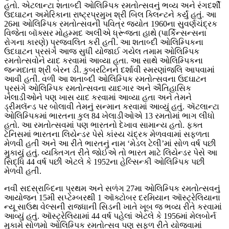
હતો. એટલાન્ટા શતાબ્દી ઓલિમ્પિક રમતોત્સવનું ભવ્ય અને રંગદર્શી
ઉદઘાટન અમેરિકાના રાષ્ટ્રપ્રમુખ શ્રી બિલ ક્લિન્ટને કર્યું હતું. આ
26મા ઓલિમ્પિક રમતોત્સવની પવિત્ર જ્યોત 1960ના સુવર્ણચંદ્રક
વિજેતા બૉક્સર મોહમ્મદ અલીએ ધ્રૂજતા હાથે (પાર્કિન્સન્સના
રોગના કારણે) પ્રજ્વલિત કરી હતી. આ શતાબ્દી ઓલિમ્પિકના
ઉદઘાટન પ્રસંગે આજ સુધી યોજાઈ ગયેલ તમામ ઓલિમ્પિક
રમતોત્સવોને યાદ કરવામાં આવ્યા હતા. આ સાથે ઓલિમ્પિકના
જન્મદાતા શ્રી બેરન ડી. કુબરટિનને દર્શાવી સ્મરણાંજલિ આપવામાં
આવી હતી. વળી આ શતાબ્દી ઓલિમ્પિક રમતોત્સવના ઉદઘાટન
પ્રસંગે ઓલિમ્પિક રમતોત્સવના યાદગાર અને ઐતિહાસિક
ખેલાડીઓને પણ ખાસ યાદ કરવામાં આવ્યા હતા અને તેમને
ડ્રીમલૅન્ડ પર બોલાવી તેમનું સન્માન કરવામાં આવ્યું હતું. ઍટલાન્ટા
ઓલિમ્પિકમાં ભારતના કુલ 84 ખેલાડીઓએ 13 રમતોમાં ભાગ લીધો
હતો. આ રમતોત્સવમાં પણ ભારતનો દેખાવ સામાન્ય હતો. ફક્ત
ટેનિસમાં ભારતના લિયેન્ડર પેસે કાંસ્ય ચંદ્રક મેળવવામાં સફળતા
મેળવી હતી અને આ રીતે ભારતનું નામ ‘મેડલ ટેલી’માં સોળ વર્ષ પછી
મુકાયું હતું. વ્યક્તિગત રીતે જોઈએ તો ભારત માટે લિયેન્ડર પેસે આ
સિદ્ધિ 44 વર્ષ પછી એટલે કે 1952ના હેલ્સિન્કી ઓલિમ્પિક પછી
મેળવી હતી.
નવી સદસ્રાબ્દિના પ્રથમ અને સળંગ 27મા ઓલિમ્પિક રમતોત્સવનું
આયોજન 15મી સપ્ટેમ્બરથી 1 ઑક્ટોબર દરમિયાન ઑસ્ટ્રેલિયાના
ન્યૂ સાઉથ વેલ્સની રાજધાની સિડની ખાતે ખૂબ જ ભવ્ય રીતે કરવામાં
આવ્યું હતું. ઑસ્ટ્રેલિયામાં 44 વર્ષ પહેલાં એટલે કે 1956માં મેલબોર્ન
મુકામે સોળમો ઓલિમ્પિક રમતોત્સવ પણ સફળ રીતે યોજવામાં