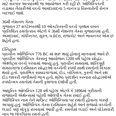
માટે સરકાર અત્યારથી જ આયોજન કરી રહી છે. ઓલિમ્પિકની
તડામાર તૈયારીઓ વચ્ચે અમદાવાદના 5 નાનકડા વિસ્તારોની રોનક
બદલાઈ જશે.
36મી નેશનલ ગેમ્સ
ગુજરાત 27 સપ્ટેમ્બરથી 10 ઓક્ટોબરની વચ્ચે પ્રથમ વખત
પ્રતિષ્ઠિત રમતોત્સવ એટલે કે 36મી નેશનલ ગેમ્સ ગુજરાતમાં હતી.
અમદાવાદ, ગાંધીનગર, સુરત, વડોદરા, રાજકોટ અને ભાવનગર એમ છ
શહેરો હતા.
ઈતિહાસ
પ્રાચીન ઓલિમ્પિક 776 BC માં શરૂ થયું હોવાનું માનવામાં આવે છે.
પ્રાચીન ઓલિમ્પિક ગેમ્સનું આયોજન 1200 વર્ષ પહેલા યોદ્ધા-
એથ્લેટ્સ વચ્ચે કરવામાં આવ્યું હતું. પ્રાચીન સમયમાં, શાંતિપૂર્ણ
સમયગાળા દરમિયાન યોદ્ધાઓ વચ્ચેની સ્પર્ધા સાથે રમતોનો વિકાસ
થયો હતો. પ્રારંભિક સમયગાળામાં, દોડ, બોક્સિંગ, કુસ્તી અને રથ
દોડ લશ્કરી તાલીમનો ભાગ હતો. શ્રેષ્ઠ પ્રદર્શન કરનારા યોદ્ધાઓએ
સ્પર્ધાત્મક રમતોમાં તેમની કુશળતા દર્શાવી હતી.
આધુનિક ઓલમ્પિક 128 વર્ષ પહેલા એટલે કે 1896માં ગ્રીસની
રાજધાની એથેન્સમાં પહેલી ઓલંપીક ગેમ્સ રમાઈ હતી.
ઓલિમ્પિક નામ તેને માઉન્ટ ઓલિમ્પિયા પર રમાતી હોવાના કારણે
અપાયું હતું. ઓલિમ્પિક ગેમ્સ દરમિયાન શહેરો અને રાજ્યો વચ્ચેની
લડાઈ પણ મોકૂફ રાખવામાં આવી હતી. રમતોમાં લડાઈ અને ઘોડેસવારી
ખૂબ જ લોકપ્રિય રમતો હતી.