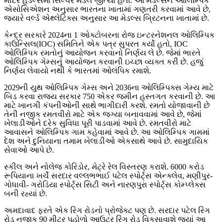
મીટર હર્ડલ્સમાં સિલ્વર મેડલ જીત્યો હતો. આ મેડલ્સને ઓલિમ્પિક
એસોસિએશન અનુસાર ભારતના ખાતામાં ગણતરી કરવામાં આવે છે,
જ્યારે વર્લ્ડ એથ્લેટિક્સ અનુસાર આ મેડલ્સ બ્રિટનના ખાતામાં છે.
કેન્દ્ર સરકારે 2024ના 1 ઓક્ટોબરના રોજ ઇન્ટરનેશનલ ઓલિમ્પિક
કાઉન્સિલ(IOC) સમિતિને એક પત્ર સુપરત કર્યો હતો, IOC
ઓલિમ્પિક રમતોનું આયોજન કરવાનો નિર્ણય લે છે. જેમાં ભારતે
ઓલિમ્પિક ગેમ્સનું આયોજન કરવાની ઇચ્છા વ્યક્ત કરી છે. હજું
નિર્ણય લેવાયો નથી કે ભારતમાં ઓલંપિક રમાશે.
2029ની યુથ ઓલિમ્પિક ગેમ્સ અને 2036ના ઓલિમ્પિક્સ ગેમ્ય માટે
બિડ કરવા રાજ્ય સરકાર 750 એકર જમીન હસ્તગત કરવાની છે. આ
માટે ખાનગી કંપનીઓની સાથે ભાગીદારી કરશે. રમતો યોજાવાની છે
તેની નજીક રમતવીરો માટે એક જગ્યા બનાવવામાં આવે છે, જેમાં
ખેલાડીઓને દરેક સુવિધા પૂરી પાડવામાં આવે છે. રમતવીરો માટે
આવાસને ઓલિમ્પિક ગામ કહેવામાં આવે છે. આ ઓલિમ્પિક ગામમાં
દેશ અને દુનિયાના તમામ ખેલાડીઓ એકસાથે આવે છે. સામુદાયિક
સેવાઓ આપે છે.
સ્કીલ અને નોલેજ કોરિડોર, મેટ્રે રેલ વિસ્તરણ કરાશે. 6000 કરોડ
રૂપિયાના ખર્ચે સરદાર વલ્લભભાઈ પટેલ સ્પોર્ટ્સ એન્ક્લેવ, મણીપુર-
ગોધાવી- ગરોડિયા સ્પોર્ટ્સ સિટી અને નારણપુરા સ્પોર્ટ્સ કોમ્પ્લેક્સ
બની રહ્યાં છે.
અમદાવાદ ફરતે એક રિંગ રોડનો પ્રોજેક્ટ પણ છે. સરદાર પટેલ રિંગ
રોડ નજીક 90 મીટર પહોળો આઉટર રિંગ રોડ વિકસાવાશે જ્યાં આ