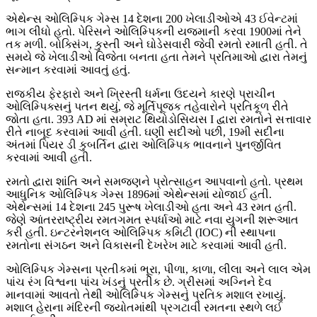
એથેન્સ ઓલિમ્પિક ગેમ્સ 14 દેશના 200 ખેલાડીઓએ 43 ઈવેન્ટમાં
ભાગ લીધો હતો. પેરિસને ઓલિમ્પિકની યજમાની કરવા 1900માં તેને
તક મળી. બોક્સિંગ, કુસ્તી અને ઘોડેસવારી જેવી રમતો રમાતી હતી. તે
સમયે જે ખેલાડીઓ વિજેતા બનતા હતા તેમને પ્રતિમાઓ દ્વારા તેમનું
સન્માન કરવામાં આવતું હતું.
રાજકીય ફેરફારો અને ખ્રિસ્તી ધર્મના ઉદયને કારણે પ્રાચીન
ઓલિમ્પિક્સનું પતન થયું, જે મૂર્તિપૂજક તહેવારોને પ્રતિકૂળ રીતે
જોતા હતા. 393 AD માં સમ્રાટ થિયોડોસિયસ I દ્વારા રમતોને સત્તાવાર
રીતે નાબૂદ કરવામાં આવી હતી. ઘણી સદીઓ પછી, 19મી સદીના
અંતમાં પિયર ડી કુબર્તિન દ્વારા ઓલિમ્પિક ભાવનાને પુનર્જીવિત
કરવામાં આવી હતી.
રમતો દ્વારા શાંતિ અને સમજણને પ્રોત્સાહન આપવાનો હતો. પ્રથમ
આધુનિક ઓલિમ્પિક ગેમ્સ 1896માં એથેન્સમાં યોજાઈ હતી.
એથેન્સમાં 14 દેશના 245 પુરૂષ ખેલાડીઓ હતા અને 43 રમત હતી.
જેણે આંતરરાષ્ટ્રીય રમતગમત સ્પર્ધાઓ માટે નવા યુગની શરૂઆત
કરી હતી. ઇન્ટરનેશનલ ઓલિમ્પિક કમિટી (IOC) ની સ્થાપના
રમતોના સંગઠન અને વિકાસની દેખરેખ માટે કરવામાં આવી હતી.
ઓલિમ્પિક ગેમ્સના પ્રતીકમાં ભૂરા, પીળા, કાળા, લીલા અને લાલ એમ
પાંચ રંગ વિશ્વના પાંચ ખંડનું પ્રતીક છે. ગ્રીસમાં અગ્નિને દેવ
માનવામાં આવતો તેથી ઓલિમ્પિક ગેમ્સનું પ્રતિક મશાલ રખાયું.
મશાલ હેરાના મંદિરની જ્યોતમાંથી પ્રગટાવી રમતના સ્થળે લઈ