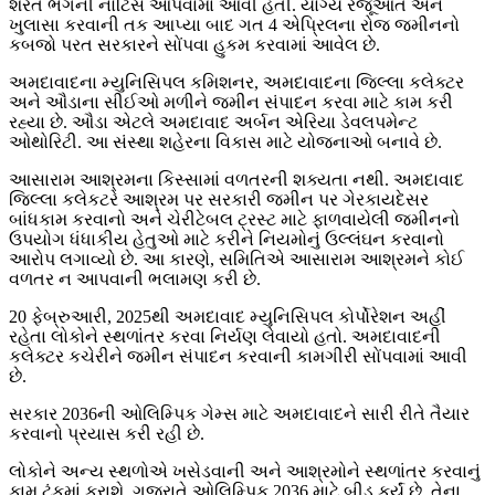
શરત ભંગની નોટિસ આપવામાં આવી હતી. યોગ્ય રજૂઆત અને
ખુલાસા કરવાની તક આપ્યા બાદ ગત 4 એપ્રિલના રોજ જમીનનો
કબજો પરત સરકારને સોંપવા હુકમ કરવામાં આવેલ છે.
અમદાવાદના મ્યુનિસિપલ કમિશનર, અમદાવાદના જિલ્લા કલેક્ટર
અને ઔડાના સીઈઓ મળીને જમીન સંપાદન કરવા માટે કામ કરી
રહ્યા છે. ઔડા એટલે અમદાવાદ અર્બન એરિયા ડેવલપમેન્ટ
ઓથોરિટી. આ સંસ્થા શહેરના વિકાસ માટે યોજનાઓ બનાવે છે.
આસારામ આશ્રમના કિસ્સામાં વળતરની શક્યતા નથી. અમદાવાદ
જિલ્લા કલેકટરે આશ્રમ પર સરકારી જમીન પર ગેરકાયદેસર
બાંધકામ કરવાનો અને ચેરીટેબલ ટ્રસ્ટ માટે ફાળવાયેલી જમીનનો
ઉપયોગ ધંધાકીય હેતુઓ માટે કરીને નિયમોનું ઉલ્લંઘન કરવાનો
આરોપ લગાવ્યો છે. આ કારણે, સમિતિએ આસારામ આશ્રમને કોઈ
વળતર ન આપવાની ભલામણ કરી છે.
20 ફેબ્રુઆરી, 2025થી અમદાવાદ મ્યુનિસિપલ કોર્પોરેશન અહીં
રહેતા લોકોને સ્થળાંતર કરવા નિર્યણ લેવાયો હતો. અમદાવાદની
કલેક્ટર કચેરીને જમીન સંપાદન કરવાની કામગીરી સોંપવામાં આવી
છે.
સરકાર 2036ની ઓલિમ્પિક ગેમ્સ માટે અમદાવાદને સારી રીતે તૈયાર
કરવાનો પ્રયાસ કરી રહી છે.
લોકોને અન્ય સ્થળોએ ખસેડવાની અને આશ્રમોને સ્થળાંતર કરવાનું
કામ ટૂંકમાં કરાશે. ગુજરાતે ઓલિમ્પિક 2036 માટે બીડ કર્યું છે. તેના