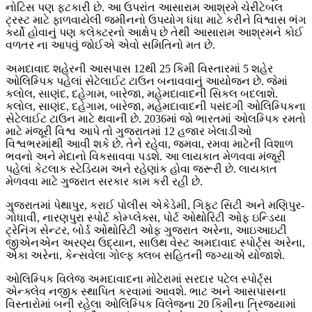
નોટિસ પણ ફટકારી છે. આ ઉપરાંત આસારામ આશ્રમે ચેરીટેબલ
ટ્રસ્ટ માટે ફાળવાયેલી જમીનનો ઉપયોગ ધંધા માટે કરીને વિશ્વાસ ભંગ
કર્યો હોવાનું પણ કલેક્ટરનો આક્ષેપ છે તેથી આસારામ આશ્રમને કોઈ
વળતર ના આપવું જોઈએ એવો સમિતિનો મત છે.
અમદાવાદ શહેરની આસપાસ 12થી 25 કિમી વિસ્તારમાં 5 શહેર
ઓલિમ્પિક પહેલાં સેટેલાઈટ ટાઉન બનાવવાનું આયોજન છે. જેમાં
કલોલ, સાણંદ, દહેગામ, બારેજા, મહેમદાવાદની સિકલ બદલાશે.
કલોલ, સાણંદ, દહેગામ, બારેજા, મહેમદાવાદની પસંદગી ઓલિમ્પિકના
સેટેલાઈટ ટાઉન માટે થવાની છે. 2036માં જો ભારતમાં ઓલમ્પિક રમતો
માટે મંજૂરી વિશ્વ આપે તો ગુજરાતમાં 12 હજાર ખેલાડીઓ
વિશ્વભરમાંથી આવી શકે છે. તેને રહેવા, જમવા, રમવા માટેની વિશાળ
ભવનો અને મેદાનો વિકસાવવા પડશે. આ લાયકાત મેળવવા મંજૂરી
પહેલાં કેટલાક સ્ટેડિયમ અને રહેણાંક હોવા જરૂરી છે. લાયકાત
મેળવવા માટે ગુજરાત સરકાર કામ કરી રહી છે.
ગુજરાતમાં પેથાપુર, કરાઈ પોલીસ એકેડેમી, ગિફ્ટ સિટી અને મણિપુર-
ગોધાવી, નારણપુરા સ્પોર્ટ કોમ્પ્લેક્સ, પોર્ટ ઓથોરિટી ઓફ ઇન્ડિયા
ટ્રેનિંગ સેન્ટર, બોર્ડ ઓથોરિટી ઓફ ગુજરાત અરેના, આઇઆઇટી
જીએનએન અરણ્ય ઉદ્યાન, સાઉથ વેસ્ટ અમદાવાદ સ્પોર્ટ્સ અરેના,
એકા અરેના, કેન્સવેલા ગોલ્ફ ક્લબ સહિતની જગ્યાએ યોજાશે.
ઓલિમ્પિક વિલેજ અમદાવાદના મોટેરામાં સરદાર પટેલ સ્પોર્ટ્સ
એન્ક્લેવ નજીક સ્થાપિત કરવામાં આવશે. ભાટ અને આસપાસના
વિસ્તારોમાં બની રહેલા ઓલિમ્પિક વિલેજના 20 કિમીના ત્રિજ્યામાં