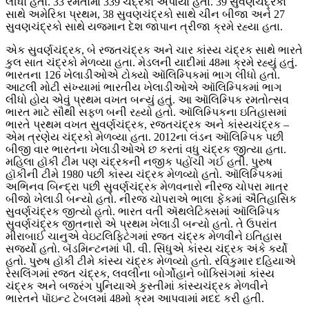
લીધો હતો. 33 રમતોમાં 339 ચંદ્રકો અપાયા હતા. 39 સુવર્ણચંદ્રકો
સાથે અમેરિકા પ્રથમ, 38 સુવણચંદ્રકો સાથે ચીન બીજા અને 27
સુવણચંદ્રકો સાથે યજમાન દેશ જાપાન ત્રીજા ક્રમે રહ્યા હતા.
એક સુવર્ણચંદ્રક, બે રજતચંદ્રક અને ચાર કાંસ્ય ચંદ્રક સાથે ભારતે
કુલ સાત ચંદ્રકો મેળવ્યા હતા. મેડલની યાદીમાં 48મા ક્રમે રહ્યું હતું.
ભારતના 126 ખેલાડીઓએ ટોક્યો ઑલિમ્પિકમાં ભાગ લીધો હતો.
આટલી મોટી સંખ્યામાં ભારતીય ખેલાડીઓએ ઑલિમ્પિકમાં ભાગ
લીધો હોય એવું પ્રથમ વખત બન્યું હતું. આ ઑલિમ્પિક રમતોત્સવ
ભારત માટે સૌથી સફળ બની રહ્યો હતો. ઑલિમ્પિકના ઇતિહાસમાં
ભારતે પ્રથમ વખત સુવર્ણચંદ્રક, રજતચંદ્રક અને કાંસ્યચંદ્રક –
એમ ત્રણેય ચંદ્રકો મેળવ્યા હતા. 2012ના લંડન ઑલિમ્પિક પછી
બીજી વાર ભારતના ખેલાડીઓએ છ કરતાં વધુ ચંદ્રક જીત્યા હતા.
મહિલા હૉકી ટીમ પણ ચંદ્રકની નજીક પહોંચી ગઈ હતી. પુરુષ
હૉકીની ટીમે 1980 પછી કાંસ્ય ચંદ્રક મેળવ્યો હતો. ઑલિમ્પિકમાં
અભિનવ બિન્દ્રા પછી સુવર્ણચંદ્રક મેળવનારો નીરજ ચોપરા માત્ર
બીજો ખેલાડી બન્યો હતો. નીરજ ચોપરાએ ભાલા ફેંકમાં ઐતિહાસિક
સુવર્ણચંદ્રક જીત્યો હતો. ભારત વતી ઍથલેટિક્સમાં ઑલિમ્પિક
સુવર્ણચંદ્રક જીતનારો એ પ્રથમ ખેલાડી બન્યો હતો. તે ઉપરાંત
મીરાબાઈ ચાનુએ વેઇટલિફ્ટિંગમાં રજત ચંદ્રક મેળવીને ઇતિહાસ
સર્જ્યો હતો. બૅડમિન્ટનમાં પી. વી. સિંધુએ કાંસ્ય ચંદ્રક અંકે કર્યો
હતો. પુરુષ હૉકી ટીમે કાંસ્ય ચંદ્રક મેળવ્યો હતો. રવિકુમાર દહિયાએ
રેસલિંગમાં રજત ચંદ્રક, લવલીના બોર્ગોહાને બૉક્સિંગમાં કાંસ્ય
ચંદ્રક અને બજરંગ પુનિયાએ કુસ્તીમાં કાંસ્યચંદ્રક મેળવીને
ભારતને પૉઇન્ટ ટેબલમાં 48મો ક્રમ આપવામાં મદદ કરી હતી.