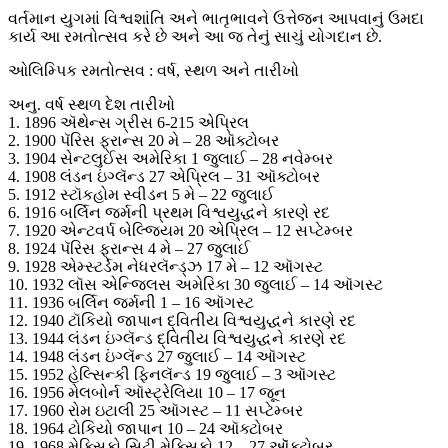
વર્તમાન યુગમાં વિશ્વશાંતિ અને ભાતૃભાવને ઉત્તેજન આપવાનું ઉમદા
કાર્ય આ રમતોત્સવ કરે છે અને આ જ તેનું સાચું યોગદાન છે.
ઓલિમ્પિક રમતોત્સવ : વર્ષ, સ્થળ અને તારીખો
અનુ. વર્ષ સ્થળ દેશ તારીખો
1. 1896 ઍથેન્સ ગ્રીસ 6-215 એપ્રિલ
2. 1900 પૅરિસ ફ્રાન્સ 20 મે – 28 ઑક્ટોબર
3. 1904 સેન્ટલુઈસ અમેરિકા 1 જુલાઈ – 28 નવેમ્બર
4. 1908 લંડન ઇંગ્લૅન્ડ 27 એપ્રિલ – 31 ઑક્ટોબર
5. 1912 સ્ટૉકહોમ સ્વીડન 5 મે – 22 જુલાઈ
6. 1916 બર્લિન જર્મની પ્રથમ વિશ્વયુદ્ધને કારણે રદ
7. 1920 એન્ટવર્પ બેલ્જિયમ 20 એપ્રિલ – 12 સપ્ટેમ્બર
8. 1924 પૅરિસ ફ્રાન્સ 4 મે – 27 જુલાઈ
9. 1928 એમ્સ્ટર્ડમ નેધરલૅન્ડ્ઝ 17 મે – 12 ઑગસ્ટ
10. 1932 લૉસ એન્જિલસ અમેરિકા 30 જુલાઈ – 14 ઑગસ્ટ
11. 1936 બર્લિન જર્મની 1 – 16 ઑગસ્ટ
12. 1940 ટૉકિયો જાપાન દ્વિતીય વિશ્વયુદ્ધને કારણે રદ
13. 1944 લંડન ઇંગ્લૅન્ડ દ્વિતીય વિશ્વયુદ્ધને કારણે રદ
14. 1948 લંડન ઇંગ્લૅન્ડ 27 જુલાઈ – 14 ઑગસ્ટ
15. 1952 હેલ્સિન્કી ફિનલૅન્ડ 19 જુલાઈ – 3 ઑગસ્ટ
16. 1956 મેલબોર્ન ઑસ્ટ્રેલિયા 10 – 17 જૂન
17. 1960 રોમ ઇટાલી 25 ઑગસ્ટ – 11 સપ્ટેમ્બર
18. 1964 ટોકિયો જાપાન 10 – 24 ઑક્ટોબર
19. 1968 મેક્સિકો સિટી મેક્સિકો 12 – 27 ઑૅક્ટોબર