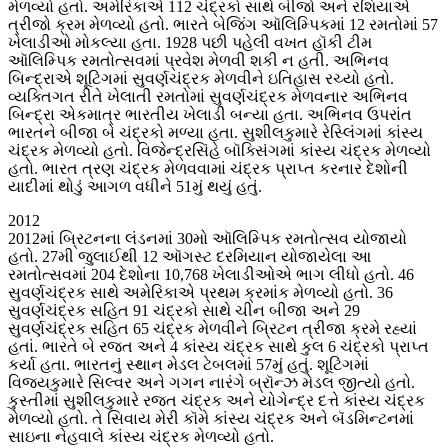
મેળવ્યો હતો. અમેરિકાએ 112 ચંદ્રકો સાથે બીજો અને રશિયાએ
ત્રીજો ક્રમ મેળવ્યો હતો. ભારતે બેજિંગ ઑલિમ્પિકમાં 12 રમતોમાં 57
ખેલાડીઓ મોકલ્યા હતા. 1928 પછી પહેલી વખત હૉકી ટીમ
ઑલિમ્પિક રમતોત્સવમાં પ્રવેશ મેળવી શકી ન હતી. અભિનવ
બિન્દ્રાએ શૂટિંગમાં સુવર્ણચંદ્રક મેળવીને ઇતિહાસ રચ્યો હતો.
વ્યક્તિગત રીતે ખેલાતી રમતોમાં સુવર્ણચંદ્રક મેળવનાર અભિનવ
બિન્દ્રા એકમાત્ર ભારતીય ખેલાડી બન્યા હતા. અભિનવ ઉપરાંત
ભારતને બીજા બે ચંદ્રકો મળ્યા હતા. સુશીલકુમારે રેસ્લિંગમાં કાંસ્ય
ચંદ્રક મેળવ્યો હતો. વિજેન્દ્રસિંહે બૉક્સિંગમાં કાંસ્ય ચંદ્રક મેળવ્યો
હતો. ભારત ત્રણ ચંદ્રક મેળવવામાં ચંદ્રક પ્રાપ્ત કરનાર દેશોની
યાદીમાં થોડું આગળ વધીને 51મું થયું હતું.
2012
2012માં બ્રિટનના લંડનમાં 30મો ઑલિમ્પિક રમતોત્સવ યોજાયો
હતો. 27મી જુલાઈથી 12 ઑગસ્ટ દરમિયાન યોજાયેલા આ
રમતોત્સવમાં 204 દેશોના 10,768 ખેલાડીઓએ ભાગ લીધો હતો. 46
સુવર્ણચંદ્રક સાથે અમેરિકાએ પ્રથમ ક્રમાંક મેળવ્યો હતો. 36
સુવર્ણચંદ્રક સહિત 91 ચંદ્રકો સાથે ચીન બીજા અને 29
સુવર્ણચંદ્રક સહિત 65 ચંદ્રક મેળવીને બ્રિટન ત્રીજા ક્રમે રહ્યાં
હતાં. ભારતે બે રજત અને 4 કાંસ્ય ચંદ્રક સાથે કુલ 6 ચંદ્રકો પ્રાપ્ત
કર્યા હતા. ભારતનું સ્થાન મેડલ ટેબલમાં 57મું હતું. શૂટિંગમાં
વિજયકુમારે સિલ્વર અને ગગન નારંગે બ્રૉન્ઝ મેડલ જીત્યો હતો.
કુસ્તીમાં સુશીલકુમારે રજત ચંદ્રક અને યોગેન્દ્ર દત્તે કાંસ્ય ચંદ્રક
મેળવ્યો હતો. તે સિવાય મેરી કૉમે કાંસ્ય ચંદ્રક અને બૅડમિન્ટનમાં
સાઇના નેહવાલે કાંસ્ય ચંદ્રક મેળવ્યો હતો.