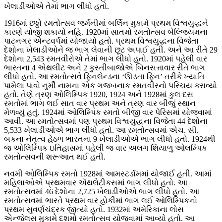
ખેલાડીઓએ તેમાં ભાગ લીધો હતો.
1916માં છઠ્ઠો રમતોત્સવ જર્મનીમાં બર્લિન મુકામે પ્રથમ વિશ્વયુદ્ધને
કારણે યોજી શકાયો નહિ. 1920માં સાતમો રમતોત્સવ બેલ્જિયમના
પાટનગર એન્ટવર્પમાં યોજાયો હતો. પ્રથમ વિશ્વયુદ્ધના વિજેતા
દેશોના ખેલાડીઓને જ ભાગ લેવાની છૂટ અપાઈ હતી. અને આ રીતે 29
દેશોના 2,543 રમતવીરોએ તેમાં ભાગ લીધો હતો. 1920માં પહેલી વાર
ભારતના 4 એથલીટ અને 2 કુસ્તીબાજોએ બિનસત્તાવાર રીતે ભાગ
લીધો હતો. આ રમતોત્સવે ફિનલેન્ડના ‘ઊડતા ફિન’ તરીકે ખ્યાતિ
પામેલા પાવો નુર્મી નામના એક ગજબનાક રમતવીરનો પરિચય કરાવ્યો
હતો. તેણે ત્રણ ઓલિમ્પિક 1920, 1924 અને 1928માં કુલ દસ
રમતોમાં ભાગ લઈ સાત વાર પ્રથમ અને ત્રણ વાર બીજું સ્થાન
મેળવ્યું હતું. 1924માં ઓલિમ્પિક રમતો બીજી વાર પેરિસમાં યોજવામાં
આવી. આ રમતોત્સવમાં પણ પ્રથમ વિશ્વયુદ્ધના વિજેતા 44 દેશોના
5,533 ખેલાડીઓએ ભાગ લીધો હતો. આ રમતોત્સવમાં એચ. સી.
બકના નેતૃત્વ હેઠળ ભારતના 9 ખેલાડીઓએ ભાગ લીધો હતો. 1924થી
જ ઓલિમ્પિક ઇતિહાસમાં પહેલી જ વાર અલગ શિયાળુ ઓલમ્પિક
રમતોત્સવની શરૂઆત થઈ હતી.
નવમી ઓલિમ્પિક રમતો 1928માં આમસ્ટર્ડામમાં યોજાઈ હતી. આમાં
મહિલાઓએ પ્રથમવાર ઍથલેટીકસમાં ભાગ લીધો હતો. આ
રમતોત્સવમાં 46 દેશોના 2,725 ખેલાડીઓએ ભાગ લીધો હતો. આ
રમતોત્સવમાં ભારતે પ્રથમ વાર હોકીમાં ભાગ લઈ ઓલિમ્પિકનો
પ્રથમ સુવર્ણચંદ્રક જીત્યો હતો. 1932માં અમેરિકાના લોસ
એન્જેલસ મુકામે દશમો રમતોત્સવ યોજવામાં આવ્યો હતો. આ