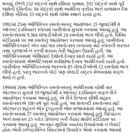
શક્યું. છેલ્લે 132 ચંદ્રકો સાથે રશિયા પ્રથમ, 102 ચંદ્રકો સાથે પૂર્વ
જર્મની દ્વિતીય, 94 ચંદ્રકો સાથે અમેરિકા તૃતીય અને યજમાન દેશ
દક્ષિણ કોરિયા 33 ચંદ્રકો સાથે ચોથા સ્થાને રહ્યા હતા.
1992માં 25મા ઓલિમ્પિક રમતોત્સવનું આયોજન 25 જુલાઈથી 8
ઑગસ્ટ દરમિયાન સ્પેનમાં બાર્સેલોના મુકામે કરવામાં આવ્યું હતું. આ
રમતોત્સવમાં 9,364 ખેલાડીઓએ 24 રમતોમાં ભાગ લીધો હતો. વિવિધ
સ્ટેડિયમો પર આ રમતોનું આયોજન કરવામાં આવ્યું હતું. બાર્સેલોના
ઓલિમ્પિક્સને એક યાદગાર રમતોત્સવ બનાવવા માટે સ્પેનની સરકાર
તથા પ્રજાએ ન કલ્પી શકાય તેવી જહેમત ઉઠાવી હતી. આ
ઓલિમ્પિક્સમાં એશિયાઈ દેશોનો દેખાવ સારો રહ્યો હતો. આ
રમતોત્સવમાં એથ્લેટિક્સમાં સર્વશ્રેષ્ઠ દેખાવ અમેરિકાનો રહ્યો હતો.
બાર્સેલોના ઓલિમ્પિક્સમાં ભારતના 85 ખેલાડીઓએ 12 રમતોમાં ભાગ
લીધો હતો; પરંતુ ભારતનો કોઈ પણ ખેલાડી ચંદ્રક મેળવવામાં સફળ
થયો ન હતો.
1996માં 26મા ઓલિમ્પિક રમતોત્સવનું અમેરિકામાં ચોથી વાર
એટલાન્ટા મુકામે 19 જુલાઈથી 4 ઑગસ્ટ દરમિયાન સફળ રીતે
આયોજન કરવામાં આવ્યું હતું. એ રીતે વિશ્વના સૌથી મહાન
રમતોત્સવએ 100 વર્ષ પૂરાં કર્યાં હતાં. આ શતાબ્દી રમતોત્સવ માટે
એટલાન્ટા શહેરને એક દુલ્હનની જેમ સજાવવામાં આવ્યું હતું. આ
રમતોત્સવમાં 27 રમતોનું આયોજન કરવામાં આવ્યું હતું. ઉદઘાટન
અને સમાપન 23 કરોડ ડોલરના ખર્ચે તૈયાર થયેલ સ્ટેડિયમ પર
કરવામાં આવ્યું હતું. અત્યાર સુધીમાં ક્યારેય ઉપયોગમાં ન લેવાઈ
હોય એવી ઇલેક્ટ્રોનિક સિસ્ટમનો ઉપયોગ એમાં કરવામાં આવ્યો