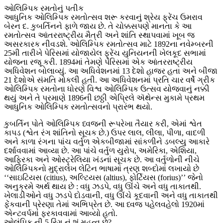
ઓલિમ્પિક રમતોનું પતીક
આધુનિક ઓલિમ્પિક રમતોત્સવ શરૂ કરવાનું શ્રેય ફ્રેંચ ઉમરાવ
બેરન દ. કુબર્તિનને ફાળે જાય છે. તે ચોક્કસપણે માનતા કે આ
રમતોત્સવ આંતરરાષ્ટ્રીય મૈત્રી અને શાંતિ સ્થાપવામાં ખૂબ જ
અસરકારક નીવડશે. ઓલિમ્પિક રમતોત્સવ માટે 1892ના નવેમ્બરની
25મી તારીખે પેરિસમાં યોજાયેલ ફ્રેંચ યુનિયનની ખેલકૂદ સભામાં
યોજના રજૂ કરી. 1894માં તેમણે પેરિસમાં એક આંતરરાષ્ટ્રીય
અધિવેશન બોલાવ્યું. આ અધિવેશનમાં 13 દેશો હાજર હતા અને બીજા
21 દેશોએ સંમતિ મોકલી હતી. આ અધિવેશનમાં પ્રતિ ચાર વર્ષે ગ્રીક
ઓલિમ્પિક રમતોના ધોરણે વિશ્વ ઓલિમ્પિક ઉત્સવ યોજવાનું નક્કી
થયું અને તે પ્રમાણે 1896ની છઠ્ઠી એપ્રિલે ઍથેન્સ મુકામે પ્રથમ
આધુનિક ઓલિમ્પિક રમતોત્સવનો પ્રારંભ થયો.
કુબર્તિન પોતે ઓલિમ્પિક ધ્વજની રૂપરેખા તૈયાર કરી, એમાં શ્વેત
કાપડ (શ્વેત રંગ શાંતિનો સૂચક છે.) ઉપર લાલ, લીલા, પીળા, વાદળી
અને કાળા રંગના પાંચ વર્તુળ એકબીજામાં સાંકળીને ડબલ્યુ આકારે
દર્શાવવામાં આવ્યા છે. આ પાંચે વર્તુળ યુરોપ, અમેરિકા, એશિયા,
આફ્રિકા અને ઓસ્ટ્રેલિયા ખંડનાં સૂચક છે. આ વર્તુળોની નીચે
ઓલિમ્પિકનો મુદ્રાલેખ લેટિન ભાષામાં ત્રણ શબ્દોમાં લખાયો છે
‘‘સાઇટિયસ (citius), અલ્ટિયસ (altius), ફોર્ટિયસ (forius)’’ જેનો
અનુક્રમે અર્થ થાય છે : વધુ ઝડપે, વધુ ઊંચે અને વધુ તાકાતથી.
ખેલાડીઓને વધુ ઝડપે દોડવાની, વધુ ઊંચે કૂદવાની અને વધુ તાકાતથી
ફેંકવાની પ્રેરણા તેમાં અભિપ્રેત છે. આ ધ્વજ પહેલવહેલો 1920માં
એન્ટવર્પમાં ફરકાવવામાં આવ્યો હતો.
ઓલંપિક ની 5 રિંગ નું શું મહત્વ છે?