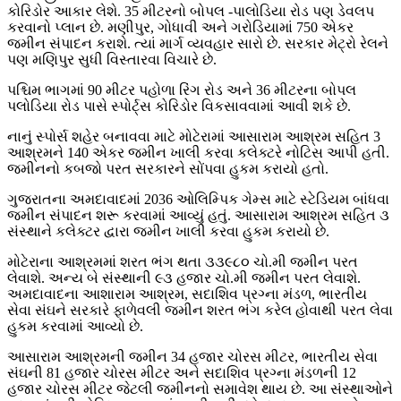
કોરિડોર આકાર લેશે. 35 મીટરનો બોપલ -પાલોડિયા રોડ પણ ડેવલપ
કરવાનો પ્લાન છે. મણીપુર, ગોધાવી અને ગરોડિયામાં 750 એકર
જમીન સંપાદન કરાશે. ત્યાં માર્ગ વ્યવહાર સારો છે. સરકાર મેટ્રો રેલને
પણ મણિપુર સુધી વિસ્તારવા વિચારે છે.
પશ્ચિમ ભાગમાં 90 મીટર પહોળા રિંગ રોડ અને 36 મીટરના બોપલ
પલોડિયા રોડ પાસે સ્પોર્ટ્સ કોરિડોર વિકસાવવામાં આવી શકે છે.
નાનું સ્પોર્સ શહેર બનાવવા માટે મોટેરામાં આસારામ આશ્રમ સહિત 3
આશ્રમને 140 એકર જમીન ખાલી કરવા કલેક્ટરે નોટિસ આપી હતી.
જમીનનો કબજો પરત સરકારને સોંપવા હુકમ કરાયો હતો.
ગુજરાતના અમદાવાદમાં 2036 ઓલિમ્પિક ગેમ્સ માટે સ્ટેડિયમ બાંધવા
જમીન સંપાદન શરૂ કરવામાં આવ્યું હતું. આસારામ આશ્રમ સહિત ૩
સંસ્થાને કલેક્ટર દ્વારા જમીન ખાલી કરવા હુકમ કરાયો છે.
મોટેરાના આશ્રમમાં શરત ભંગ થતા ૩૩૯૮૦ ચો.મી જમીન પરત
લેવાશે. અન્ય બે સંસ્થાની ૯૩ હજાર ચો.મી જમીન પરત લેવાશે.
અમદાવાદના આશારામ આશ્રમ, સદાશિવ પ્રગ્ના મંડળ, ભારતીય
સેવા સંઘને સરકારે ફાળેવલી જમીન શરત ભંગ કરેલ હોવાથી પરત લેવા
હુકમ કરવામાં આવ્યો છે.
આસારામ આશ્રમની જમીન 34 હજાર ચોરસ મીટર, ભારતીય સેવા
સંઘની 81 હજાર ચોરસ મીટર અને સદાશિવ પ્રગ્ના મંડળની 12
હજાર ચોરસ મીટર જેટલી જમીનનો સમાવેશ થાય છે. આ સંસ્થાઓને