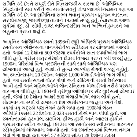
સમિતિ કરે છે; તે સંપૂર્ણ રીતે બિનરાજકીય સંસ્થા છે. ઓલિમ્પિક
સિદ્ધાંતોની રક્ષા કરીને આ રમતોત્સવનું વિશ્વકક્ષાએ નિયમન પણ આ
સમિતિ કરે છે. આ સમિતિના સભ્ય થવાનું પ્રથમ બહુમાન ભારતના
સર દોરાબજી જમશેદજી તાતાને 1920માં મળ્યું હતું. ત્યારબાદ આજ
સુધીમાં જી. ડી. સોંધી, રાજા ભલિન્દરસિંઘ અને અશ્વિનીકુમારને આ
બહુમાન પ્રાપ્ત થયું છે.
આધુનિક ઓલિમ્પિક રમતો 1896ની છઠ્ઠી એપ્રિલે પ્રથમ ઓલિમ્પિક
રમતોત્સવ એથેન્સના પાનએથેનૈકા સ્ટેડિયમ પર યોજવામાં આવ્યો
હતો. આમાં 12 દેશોના 500 જેટલા સ્પર્ધકોએ સાત સ્પર્ધાઓમાં ભાગ
લીધો હતો. ગ્રીસ માત્ર મેરેથોન દોડમાં વિજય પ્રાપ્ત કરી શક્યું હતું.
1900માં પેરિસમાં વિશ્વ પ્રદર્શનની સાથે સાથે ઓલિમ્પિક પણ
યોજવામાં આવ્યું હતું. આથી તે મુખ્ય આકર્ષણ મેળવી શક્યું નહોતું.
આ રમતોત્સવમાં 20 દેશોના આશરે 1,000 ખેલાડીઓએ ભાગ લીધો
હતો. આ રમતોત્સવમાં વૉટર પોલો અને યૉટિંગની રમતો ઉમેરવામાં
આવી હતી અને મહિલાઓએ લોન ટેનિસના ખેલાડીઓ તરીકે પ્રથમ
વાર ભાગ લીધો હતો. 1904ની ત્રીજી ઓલિમ્પિક સેંટ લુઈસમાં યોજાઈ
હતી, જેમાં 10 દેશોના આશરે 500 ખેલાડીઓએ ભાગ લીધો હતો.
મોટાભાગના સ્પર્ધકો યજમાન દેશ અમેરિકાના જ હતા અને તેથી
વધુમાં વધુ ચંદ્રકો પણ તેમને ફાળે ગયા હતા. 1908માં લંડન
ઓલિમ્પિક્સમાં 22 દેશોના 2,023 રમતવીરોએ ભાગ લીધો હતો. આ
રમતોત્સવમાં ફૂટબૉલ, ડાઇવિંગ, ફીલ્ડ હૉકી અને આઇસ હોકીને
પ્રથમ વાર સ્થાન અપાયું. 1912માં આ રમતોત્સવ સ્વીડનના પાટનગર
સ્ટોકહોમમાં યોજવામાં આવ્યો હતો. આ રમતોત્સવમાં વિશ્વના તમામ
ખંડો ભેગા થયા હતા અને 57 મહિલા સહિત 28 દેશોના 2,484