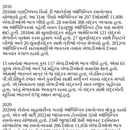
2016
2016માં બ્રાઝિલના રિયો ડી જાનેરોમાં ઑલિમ્પિક રમતોત્સવ
યોજાયો હતો. આ 31મા ‘રિયો ઑલિમ્પિક’માં 207 દેશોમાંથી 11,000
ખેલાડીઓએ ભાગ લીધો હતો. 28 રમતોમાં 306 ચંદ્રક અપાયા હતા.
આ ઑલિમ્પિકમાં પહેલી વખત રેફ્યૂજી ઑલિમ્પિક ટીમ પણ સામેલ
થઈ હતી. 2016માં 46 સુવર્ણચંદ્રક સહિત અમેરિકાએ 121 ચંદ્રકો
મેળવીને પ્રથમ ક્રમ હાંસલ કર્યો હતો. 27 સુવર્ણચંદ્રક સાથે બ્રિટને
બીજો અને 26 સુવર્ણચંદ્રક સાથે ત્રીજો નંબર મેળવ્યો હતો. 2012ના
ઑલિમ્પિકની સરખામણીએ ભારતના તમામ ખેલાડીઓનો દેખાવ
અત્યંત કંગાળ રહ્યો હતો.
15 રમતોમાં ભારતના કુલ 117 ખેલાડીઓએ ભાગ લીધો હતો. એમાં 63
પુરુષ ખેલાડીઓ અને 54 મહિલા ખેલાડીઓનો સમાવેશ થતો હતો.
એમાંથી ભારતને માત્ર બે જ ચંદ્રક મળ્યા હતા. બૅડમિન્ટનમાં
પી.વી.સિંધુને રજત અને કુસ્તીમાં સાક્ષી મલીકને કાંસ્ય ચંદ્રક મળ્યો
હતો. એ સિવાયના ઘણા ખેલાડીઓ ચંદ્રકની સાવ નજીક પહોંચ્યા
હતા, પરંતુ મેળવવામાં અસફળ રહ્યા હતા. બે ચંદ્રક સાથે ચંદ્રકોની
સૂચિમાં ભારતને 67મું સ્થાન મળ્યું હતું.
2020
2020માં કોરોના મહામારીના કારણે ઑલિમ્પિક રમતોત્સવ મોકૂફ રહ્યો
હતો. એક વર્ષ પછી 2021માં જાપાનના ટોક્યોમાં 32મો ઑલિમ્પિક
રમતોત્સવ યોજાયો હતો. 23મી જુલાઈથી 8મી ઑગસ્ટ દરમિયાન
યોજાયેલા આ રમતોત્સવમાં 206 દેશોના 11,656 ખેલાડીઓએ ભાગ