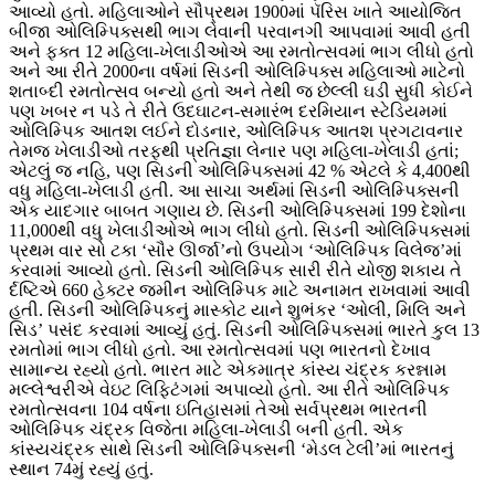
આવ્યો હતો. મહિલાઓને સૌપ્રથમ 1900માં પૅરિસ ખાતે આયોજિત
બીજા ઓલિમ્પિક્સથી ભાગ લેવાની પરવાનગી આપવામાં આવી હતી
અને ફક્ત 12 મહિલા-ખેલાડીઓએ આ રમતોત્સવમાં ભાગ લીધો હતો
અને આ રીતે 2000ના વર્ષમાં સિડની ઓલિમ્પિક્સ મહિલાઓ માટેનો
શતાબ્દી રમતોત્સવ બન્યો હતો અને તેથી જ છેલ્લી ઘડી સુધી કોઈને
પણ ખબર ન પડે તે રીતે ઉદઘાટન-સમારંભ દરમિયાન સ્ટેડિયમમાં
ઓલિમ્પિક આતશ લઈને દોડનાર, ઓલિમ્પિક આતશ પ્રગટાવનાર
તેમજ ખેલાડીઓ તરફથી પ્રતિજ્ઞા લેનાર પણ મહિલા-ખેલાડી હતાં;
એટલું જ નહિ, પણ સિડની ઓલિમ્પિક્સમાં 42 % એટલે કે 4,400થી
વધુ મહિલા-ખેલાડી હતી. આ સાચા અર્થમાં સિડની ઓલિમ્પિક્સની
એક યાદગાર બાબત ગણાય છે. સિડની ઓલિમ્પિક્સમાં 199 દેશોના
11,000થી વધુ ખેલાડીઓએ ભાગ લીધો હતો. સિડની ઓલિમ્પિક્સમાં
પ્રથમ વાર સો ટકા ‘સૌર ઊર્જા’નો ઉપયોગ ‘ઓલિમ્પિક વિલેજ’માં
કરવામાં આવ્યો હતો. સિડની ઓલિમ્પિક સારી રીતે યોજી શકાય તે
ર્દષ્ટિએ 660 હેક્ટર જમીન ઓલિમ્પિક માટે અનામત રાખવામાં આવી
હતી. સિડની ઓલિમ્પિકનું માસ્કોટ યાને શુભંકર ‘ઓલી, મિલિ અને
સિડ’ પસંદ કરવામાં આવ્યું હતું. સિડની ઓલિમ્પિક્સમાં ભારતે કુલ 13
રમતોમાં ભાગ લીધો હતો. આ રમતોત્સવમાં પણ ભારતનો દેખાવ
સામાન્ય રહ્યો હતો. ભારત માટે એકમાત્ર કાંસ્ય ચંદ્રક કરન્નામ
મલ્લેશ્વરીએ વેઇટ લિફ્ટિંગમાં અપાવ્યો હતો. આ રીતે ઓલિમ્પિક
રમતોત્સવના 104 વર્ષના ઇતિહાસમાં તેઓ સર્વપ્રથમ ભારતની
ઓલિમ્પિક ચંદ્રક વિજેતા મહિલા-ખેલાડી બની હતી. એક
કાંસ્યચંદ્રક સાથે સિડની ઓલિમ્પિક્સની ‘મેડલ ટેલી’માં ભારતનું
સ્થાન 74મું રહ્યું હતું.