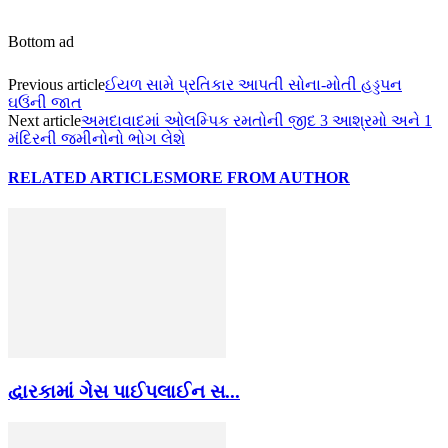
Bottom ad
Previous article
ઈયળ સામે પ્રતિકાર આપતી સોના-મોતી હડ્ડપન
ઘઉંની જાત
Next article
અમદાવાદમાં ઓલમ્પિક રમતોની જીદ 3 આશ્રમો અને 1
મંદિરની જમીનોનો ભોગ લેશે
RELATED ARTICLES
MORE FROM AUTHOR
દ્વારકામાં ગેસ પાઈપલાઈન સ...