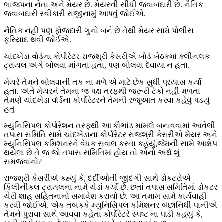
ભાજપના નેતા અને મેયર છે. મેયરની સીધી જવાબદારી છે. નૈતિક
જવાબદારી સ્વીકારી રાજીનામું આપવું જોઈએ.
નૈતિક નહીં પણ ફોજદારી ગુનો બને છે તેથી મેયર સામે પોલીસ
ફરિયાદ થવી જોઈએ.
ચાંદખેડા વોર્ડના કોર્પોરેટર રાજશ્રી કેસરીએ બોર્ડ બેઠકમાં ક્લીનલક
ટ્રાયલ અંગે બોલવા માંગતા હતા, પણ બોલવા દેવાયા ન હતા.
મેયરે તેમને બોલવાની તક ના મળે એ માટે છેક સુધી પ્રયાસ કર્યા
હતા. અંતે મેયરને તેમના જ પક્ષ તરફથી જરૂરી ટેકો નહીં મળતા
તેમણે ચાંદખેડા વોર્ડના કોર્પોરેટરને તેમની રજૂઆત કરવા કહેવું પડયું
હતું.
મ્યુનિસિપલ કોર્પોરેશન તરફથી આ કૌભાંડ મામલે બનાવવામાં આવેલી
તપાસ સમિતિ સામે ચાંદખેડાના કોર્પોરેટર રાજશ્રી કેસરીએ મેયર અને
મ્યુનિસિપલ કમિશનરને વેધક સવાલ કરતા કહયું,જેમની સામે આક્ષેપ
થયેલા છે તે જ જો તપાસ સમિતિમાં હોય તો એનો અર્થ શું
સમજવાનો?
રાજશ્રી કેસરીએ કહ્યું કે, દર્દીઓની જીંદગી સાથે ડોકટરોએ
કિલીનીકલ ટ્રાયલના નામે ચેડાં કર્યા છે. છતાં તપાસ સમિતિમાં ડોકટર
ચેરી શાહ સહિતનાનો સમાવેશ કરાયો છે. આ તમામ સામે કાર્યવાહી
કરવી જોઈએ. એક તબકકે મ્યુનિસિપલ કમિશનર બંછાનિધી પાનીએ
તેમને પુરાવા સાથે આવવા કહેતા કોર્પોરેટરે સ્પષ્ટ ના પાડી કહયું કે,