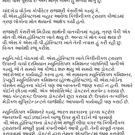
મારી પાસે પુરાવા છે અને માત્ર તમને હુ મળવા માંગુ છુ.
ચાંદખેડા વોર્ડના કોર્પોરેટર રાજશ્રી કેસરીએ કહ્યું કે,
વી.એસ.હોસ્પિટલમાં બહાર આવેલા કિલીનીકલ ટ્રાયલ કૌભાંડમાં
ત્રણ લોકોના મોત થયાનો આક્ષેપ કર્યો હતો.
રાજશ્રી કેસરીએ મિડીયા સાથેની વાતચીતમાં કહયુ, ત્રણ પૈકી એક
મોત વી.એસ.હોસ્પિટલ ખાતે થયુ છે. અન્ય બે મોત કયાં થયા છે
વી.એસ.કે એસ.વી.પી.હોસ્પિટલ ખાતે તેની તપાસ હું કરી રહી છુ.
વિગત આવેથી રજૂ કરીશ.
મ્યુનિ.બોર્ડ બેઠકમાં વી. એસ.હોસ્પિટલ ખાતે કિલીનીકલ ટ્રાયલ
ઉપરની ચર્ચા દરમિયાન મ્યુનિસિપલ કમિશનર બંછાનિધી પાનીએ
કહ્યું, જે તે સમયે આ કૌભાંડ શરુ થયુ એ સમયે આ ડોકટરો
અંદરોઅંદર કાર્યવાહી કરતા હતા. એ સમયના મ્યુનિસિપલ કમિશનર,
ડેપ્યુટી મ્યુનિસિપલ કમિશનર (હેલ્થ-હોસ્પિટલ), વી.એસ.બોર્ડના
ચેરમેન સહિતના કોઈને પણ આ બાબતની જાણ કરાઈ ન હતી. અમારે
કોઈને છોડવા નથી. એક એસોસિએટ ડોકટરને સસ્પેન્ડ કરાયા છે.
આઠ કોન્ટ્રાકટ ઉપરના ડોકટરોને છૂટા કરાયા છે. ઉપરાંત તત્કાલિન
મેડીકલ સુપ્રિટેન્ડન્ટને ચાર્જશીટ આપવાની કાર્યવાહી પણ કરાઈ છે.
મ્યુનિસિપલ કમિશનરે કહ્યું, ભારત સરકારના ડ્રગ્સ કંટ્રોલ
જનરલની ગાઈડલાઈનને બાજુ ઉપર મુકી દઈને જે પ્રમાણે
વી.એસ.હોસ્પિટલના ડોકટરોએ મંજૂરી લીધા વગર જ કિલીનીકલ
ટ્રાયલની મંજૂરી ફાર્મા કંપનીઓને આપી હતી. તેની સંપૂર્ણ તપાસ
કરાવવામાં આવશે. ડોકટરો દ્વારા તેમના એકાઉન્ટમાં જમા કરાવેલી