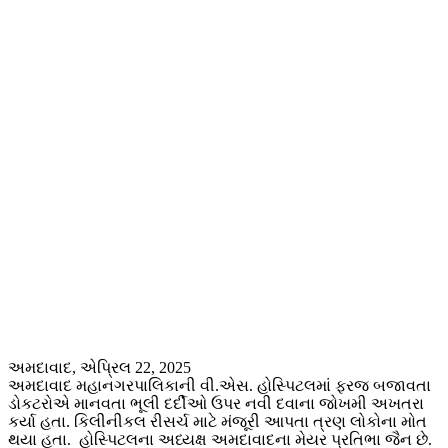
અમદાવાદ, એપ્રિલ 22, 2025
અમદાવાદ મહાનગરપાલિકાની વી.એસ. હોસ્પિટલમાં ફરજ બજાવતા
ડોકટરોએ માનવતા ભૂલી દર્દીઓ ઉપર નવી દવાના જોખમી અખતરા
કર્યા હતા. કિલીનીકલ રીસર્ચ માટે મંજૂરી આપતા ત્રણ લોકોના મોત
થયા હતા. હોસ્પિટલના અધ્યક્ષ અમદાવાદના મેયર પ્રતિભા જૈન છે.