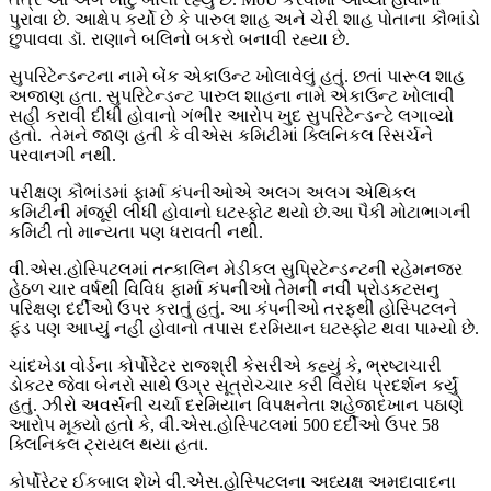
પુરાવા છે. આક્ષેપ કર્યો છે કે પારુલ શાહ અને ચેરી શાહ પોતાના કૌભાંડો
છુપાવવા ડૉ. રાણાને બલિનો બકરો બનાવી રહ્યા છે.
સુપરિટેન્ડન્ટના નામે બેંક એકાઉન્ટ ખોલાવેલું હતું. છતાં પારૂલ શાહ
અજાણ હતા. સુપરિટેન્ડન્ટ પારુલ શાહના નામે એકાઉન્ટ ખોલાવી
સહી કરાવી દીધી હોવાનો ગંભીર આરોપ ખુદ સુપરિટેન્ડન્ટે લગાવ્યો
હતો. તેમને જાણ હતી કે વીએસ કમિટીમાં ક્લિનિકલ રિસર્ચને
પરવાનગી નથી.
પરીક્ષણ કૌભાંડમાં ફાર્મા કંપનીઓએ અલગ અલગ એથિકલ
કમિટીની મંજૂરી લીધી હોવાનો ઘટસ્ફોટ થયો છે.આ પૈકી મોટાભાગની
કમિટી તો માન્યતા પણ ધરાવતી નથી.
વી.એસ.હોસ્પિટલમાં તત્કાલિન મેડીકલ સુપ્રિટેન્ડન્ટની રહેમનજર
હેઠળ ચાર વર્ષથી વિવિધ ફાર્મા કંપનીઓ તેમની નવી પ્રોડકટસનુ
પરિક્ષણ દર્દીઓ ઉપર કરાતું હતું. આ કંપનીઓ તરફથી હોસ્પિટલને
ફંડ પણ આપ્યું નહીં હોવાનો તપાસ દરમિયાન ઘટસ્ફોટ થવા પામ્યો છે.
ચાંદખેડા વોર્ડના કોર્પોરેટર રાજશ્રી કેસરીએ કહ્યું કે, ભ્રષ્ટાચારી
ડોકટર જેવા બેનરો સાથે ઉગ્ર સૂત્રોચ્ચાર કરી વિરોધ પ્રદર્શન કર્યું
હતું. ઝીરો અવર્સની ચર્ચા દરમિયાન વિપક્ષનેતા શહેજાદખાન પઠાણે
આરોપ મૂક્યો હતો કે, વી.એસ.હોસ્પિટલમાં 500 દર્દીઓ ઉપર 58
ક્લિનિકલ ટ્રાયલ થયા હતા.
કોર્પોરેટર ઈકબાલ શેખે વી.એસ.હોસ્પિટલના અધ્યક્ષ અમદાવાદના