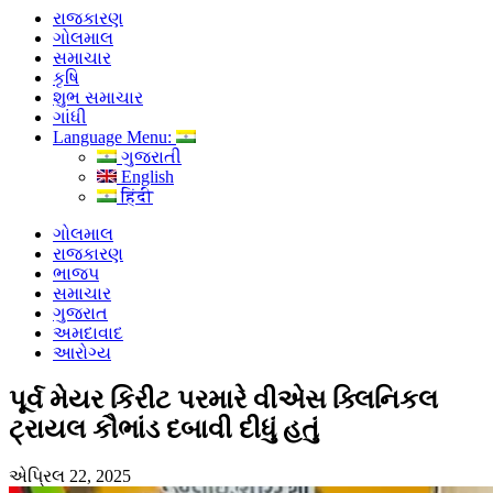
રાજકારણ
ગોલમાલ
સમાચાર
કૃષિ
શુભ સમાચાર
ગાંધી
Language Menu:
ગુજરાતી
English
हिंदी
ગોલમાલ
રાજકારણ
ભાજપ
સમાચાર
ગુજરાત
અમદાવાદ
આરોગ્ય
પૂર્વ મેયર કિરીટ પરમારે વીએસ ક્લિનિકલ
ટ્રાયલ કૌભાંડ દબાવી દીધું હતું
એપ્રિલ 22, 2025