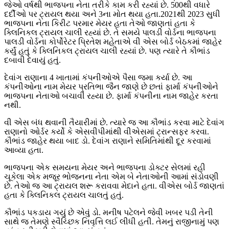
જેઓ વર્ષથી ભાજપના નેતા તરીકે કામ કરી રહ્યાં છે. 500થી વધારે
દર્દીઓ પર ટ્રાયલ થયા અને 3ના મોત થયા હતા.2021થી 2023 સુધી
ભાજપના નેતા કિરીટ પરમાર મેયર હતા તેઓ જાણતાં હતા કે
ક્લિનિકલ ટ્રાયલ ચાલી રહ્યાં છે. તે સમયે પાલડી વોર્ડના ભાજપના
પાલડી વોર્ડના કોર્પોરેટર પ્રિતેશ મહેતાએ વી એસ બોર્ડ બેઠકમાં જાહેર
કર્યું હતું કે ક્લિનિકલ ટ્રાયલ ચાલી રહ્યાં છે. પણ ત્યારે તે કૌભાંડ
દબાવી દેવાયું હતું.
દેવાંગ રાણાના 4 ખાતામાં કંપનીઓએ પૈસા જમા કર્યા છે. આ
કંપનીઓના નામ મેયર પ્રતિભા જૈન જાણે છે છતાં ફાર્મા કંપનીઓને
ભાજપના નેતાઓ બચાવી રહ્યા છે. ફાર્મા કંપનીના નામ જાહેર કરતા
નથી.
વી એસ બંધ થવાની તૈયારીમાં છે. ત્યારે જ આ કૌભાંડ કરવા માટે દેવાંગ
રાણાનો ઓર્ડર કર્યો કે એસવીપીમાંથી વીએસમાં ટ્રાન્સફર કરવા.
કૌભાંડ જાહેર થયા બાદ ડો. દેવાંગ રાણાને સમિતિમાંથી દૂર કરવામાં
આવ્યા હતા.
ભાજપના એક સમયના મેયર અને ભાજપના ડોક્ટર સેલમાં રહી
ચૂકેલા એક મજૂર ભોજનના નેતા એમ બે નેતાઓની આમાં સંડોવણી
છે. તેઓ જ આ ટ્રાયલ શરૂ કરાવવા મેદાને હતા. વીએસ બોર્ડ જાણતાં
હતા કે ક્લિનિકલ ટ્રાયલ ચાલતું હતું.
કૌભાંડ પકડાય ગયું છે એવું ડો. મનીષ પટેલને જેવી ખબર પડી તેની
સાથે જ તેમણે સ્વૈચ્છિક નિવૃત્તિ લઈ લીધી હતી. તેમનું રાજીનામું પણ