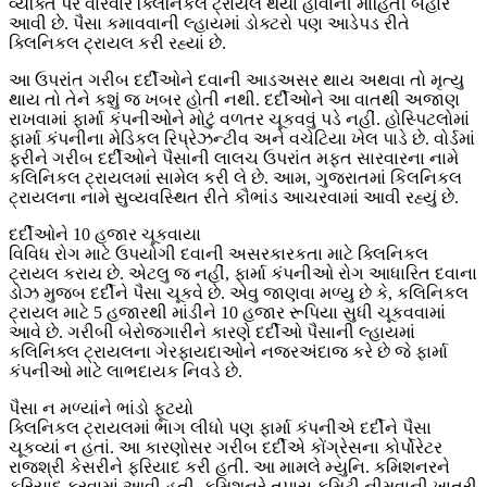
વ્યક્તિ પર વારંવાર ક્લિનિકલ ટ્રાયલ થયા હોવાની માહિતી બહાર
આવી છે. પૈસા કમાવવાની લ્હાયમાં ડોક્ટરો પણ આડેપડ રીતે
ક્લિનિકલ ટ્રાયલ કરી રહ્યાં છે.
આ ઉપરાંત ગરીબ દર્દીઓને દવાની આડઅસર થાય અથવા તો મૃત્યુ
થાય તો તેને કશું જ ખબર હોતી નથી. દર્દીઓને આ વાતથી અજાણ
રાખવામાં ફાર્મા કંપનીઓને મોટું વળતર ચૂકવવું પડે નહીં. હોસ્પિટલોમાં
ફાર્મા કંપનીના મેડિકલ રિપ્રેઝન્ટીવ અને વચેટિયા ખેલ પાડે છે. વોર્ડમાં
ફરીને ગરીબ દર્દીઓને પૈસાની લાલચ ઉપરાંત મફત સારવારના નામે
કલિનિકલ ટ્રાયલમાં સામેલ કરી લે છે. આમ, ગુજરાતમાં કિલનિકલ
ટ્રાયલના નામે સુવ્યવસ્થિત રીતે કૌભાંડ આચરવામાં આવી રહ્યું છે.
દર્દીઓને 10 હજાર ચૂકવાયા
વિવિધ રોગ માટે ઉપયોગી દવાની અસરકારકતા માટે ક્લિનિકલ
ટ્રાયલ કરાય છે. એટલુ જ નહીં, ફાર્મા કંપનીઓ રોગ આધારિત દવાના
ડોઝ મુજબ દર્દીને પૈસા ચૂકવે છે. એવુ જાણવા મળ્યુ છે કે, કલિનિકલ
ટ્રાયલ માટે 5 હજારથી માંડીને 10 હજાર રૂપિયા સુધી ચૂકવવામાં
આવે છે. ગરીબી બેરોજગારીને કારણે દર્દીઓ પૈસાની લ્હાયમાં
કલિનિક્લ ટ્રાયલના ગેરફાયદાઓને નજરઅંદાજ કરે છે જે ફાર્મા
કંપનીઓ માટે લાભદાયક નિવડે છે.
પૈસા ન મળ્યાંને ભાંડો ફૂટયો
ક્લિનિકલ ટ્રાયલમાં ભાગ લીધો પણ ફાર્મા કંપનીએ દર્દીને પૈસા
ચૂકવ્યાં ન હતાં. આ કારણોસર ગરીબ દર્દીએ કોંગ્રેસના કોર્પોરેટર
રાજશ્રી કેસરીને ફરિયાદ કરી હતી. આ મામલે મ્યુનિ. કમિશનરને
ફરિયાદ કરવામાં આવી હતી. કમિશનરે તપાસ કમિટી નીમવાની ખાતરી