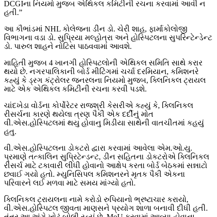
DCGIના નિયમો મુજબ એથિકલ કમિટીની રચના કરવામાં આવી ન
હતી.”
આ કૌભાંડમાં NHL કોલેજના ડીન ડો. ચેરી શાહ, ફાર્માકોલોજી
વિભાગના વડા ડો. સુપ્રિયા મલ્હોત્રા અને હોસ્પિટલના સુપરિન્ટેન્ડેન્ટ
ડો. પારુલ શાહને નોટિસ પાઠવવામાં આવશે.
માહિતી મુજબ 4 ખાનગી હોસ્પિટલોની એથિકલ સમિતિ સાથે કરાર
થયો છે. નગરપાલિકાની બોર્ડ મીટિંગમાં ચર્ચા દરમિયાન, કમિશનરે
કહ્યું કે ડ્રગ કંટ્રોલર જનરલના નિયમો મુજબ, ક્લિનિકલ ટ્રાયલ
માટે એક એથિકલ કમિટીની રચના કરવી પડશે.
ચાંદખેડા વોર્ડના કોર્પોરેટર રાજશ્રી કેસરીએ કહ્યું કે, ક્લિનિકલ
રીસર્ચના કારણે થયેલા ત્રણ પૈકી એક દર્દીનું મોત
વી.એસ.હોસ્પિટલમાં થયુ હોવાનુ મિડીયા સાથેની વાતચીતમાં કહયું
હતુ.
વી.એસ.હોસ્પિટલના ડોકટરો દ્વારા કરવામાં આવેલા એમ.ઓ.યુ.
પ્રમાણે તત્કાલિન સુપ્રિટેન્ડન્ટ, ડીન સહિતના ડોકટરોએ ક્લિનિકલ
રીસર્ચ માટે ટકાવારી લીધી હોવાનો આક્ષેપ કરતા બોર્ડ બેઠકમાં સન્નાટો
છવાઈ ગયો હતો. મ્યુનિસિપલ કમિશનરને મૃતક પૈકી એકના
પરિવારને લઈ મળવા માટે સમય માંગ્યો હતો.
ક્લિનિકલ ટ્રાયલના નામે કરોડો રુપિયાનો ભ્રષ્ટાચાર કરાયો,
વી.એસ.હોસ્પિટલ જીવતા માણસને પ્રયોગ શાળા બનાવી દીધી હતી.
તંત્ર આ અંગે ખોટું બોલી રહ્યું છે. MoU કરવામાં આવ્યા હોવાના