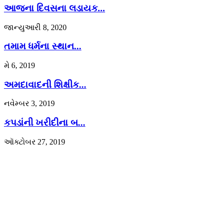
આજના દિવસના લડાયક...
જાન્યુઆરી 8, 2020
તમામ ધર્મના સ્થાન...
મે 6, 2019
અમદાવાદની શિક્ષીક...
નવેમ્બર 3, 2019
કપડાંની ખરીદીના બ...
ઑક્ટોબર 27, 2019