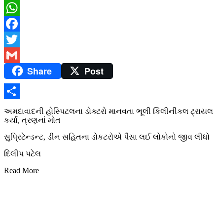
WhatsApp
Facebook
Twitter
Share
Post
Gmail
Share
અમદાવાદની હોસ્પિટલના ડોક્ટરો માનવતા ભૂલી કિલીનીકલ ટ્રાયલ
કર્યા, ત્રણનાં મોત
સુપ્રિટેન્ડન્ટ, ડીન સહિતના ડોકટરોએ પૈસા લઈ લોકોનો જીવ લીધો
દિલીપ પટેલ
Read More