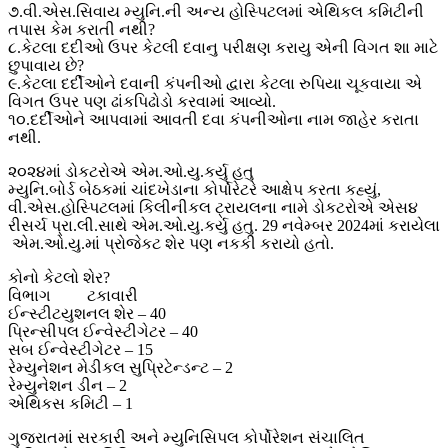
૭.વી.એસ.સિવાય મ્યુનિ.ની અન્ય હોસ્પિટલમાં એથિકલ કમિટીની
તપાસ કેમ કરાતી નથી?
૮.કેટલા દદીઓ ઉપર કેટલી દવાનુ પરીક્ષણ કરાયુ એની વિગત શા માટે
છુપાવાય છે?
૯.કેટલા દર્દીઓને દવાની કંપનીઓ દ્વારા કેટલા રુપિયા ચૂકવાયા એ
વિગત ઉપર પણ ઢાંકપિઢોડો કરવામાં આવ્યો.
૧૦.દર્દીઓને આપવામાં આવતી દવા કંપનીઓના નામ જાહેર કરાતા
નથી.
૨૦૨૪માં ડોકટરોએ એમ.ઓ.યુ.કર્યુ હતુ
મ્યુનિ.બોર્ડ બેઠકમાં ચાંદખેડાના કોર્પોરેટરે આક્ષેપ કરતા કહ્યું,
વી.એસ.હોસ્પિટલમાં કિલીનીકલ ટ્રાયલના નામે ડોકટરોએ એસ૪
રીસર્ચ પ્રા.લી.સાથે એમ.ઓ.યુ.કર્યુ હતુ. 29 નવેમ્બર 2024માં કરાયેલા
એમ.ઓ.યુ.માં પ્રોજેકટ શેર પણ નકકી કરાયો હતો.
કોનો કેટલો શેર?
વિભાગ ટકાવારી
ઈન્સ્ટીટયુશનલ શેર – 40
પ્રિન્સીપલ ઈન્વેસ્ટીગેટર – 40
સબ ઈન્વેસ્ટીગેટર – 15
રેમ્યુનેશન મેડીકલ સુપ્રિટેન્ડન્ટ – 2
રેમ્યુનેશન ડીન – 2
એથિકસ કમિટી – 1
ગુજરાતમાં સરકારી અને મ્યુનિસિપલ કોર્પોરેશન સંચાલિત