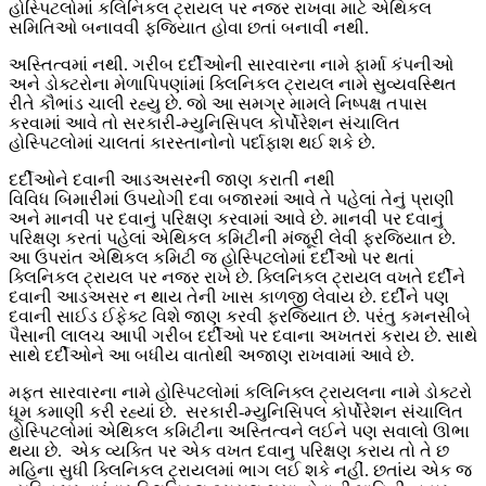
હોસ્પિટલોમાં કલિનિકલ ટ્રાયલ પર નજર રાખવા માટે એથિકલ
સમિતિઓ બનાવવી ફજિયાત હોવા છતાં બનાવી નથી.
અસ્તિત્વમાં નથી. ગરીબ દર્દીઓની સારવારના નામે ફાર્મા કંપનીઓ
અને ડોક્ટરોના મેળાપિપણાંમાં ક્લિનિકલ ટ્રાયલ નામે સુવ્યવસ્થિત
રીતે કૌભાંડ ચાલી રહ્યુ છે. જો આ સમગ્ર મામલે નિષ્પક્ષ તપાસ
કરવામાં આવે તો સરકારી-મ્યુનિસિપલ કોર્પોરેશન સંચાલિત
હોસ્પિટલોમાં ચાલતાં કારસ્તાનોનો પર્દાફાશ થઈ શકે છે.
દર્દીઓને દવાની આડઅસરની જાણ કરાતી નથી
વિવિધ બિમારીમાં ઉપયોગી દવા બજારમાં આવે તે પહેલાં તેનું પ્રાણી
અને માનવી પર દવાનું પરિક્ષણ કરવામાં આવે છે. માનવી પર દવાનું
પરિક્ષણ કરતાં પહેલાં એથિકલ કમિટીની મંજૂરી લેવી ફરજિયાત છે.
આ ઉપરાંત એથિકલ કમિટી જ હોસ્પિટલોમાં દર્દીઓ પર થતાં
ક્લિનિકલ ટ્રાયલ પર નજર રાખે છે. ક્લિનિકલ ટ્રાયલ વખતે દર્દીને
દવાની આડઅસર ન થાય તેની ખાસ કાળજી લેવાય છે. દર્દીને પણ
દવાની સાઈડ ઈફેક્ટ વિશે જાણ કરવી ફરજિયાત છે. પરંતુ કમનસીબે
પૈસાની લાલચ આપી ગરીબ દર્દીઓ પર દવાના અખતરાં કરાય છે. સાથે
સાથે દર્દીઓને આ બધીય વાતોથી અજાણ રાખવામાં આવે છે.
મફત સારવારના નામે હોસ્પિટલોમાં કલિનિક્લ ટ્રાયલના નામે ડોક્ટરો
ધૂમ કમાણી કરી રહ્યાં છે. સરકારી-મ્યુનિસિપલ કોર્પોરેશન સંચાલિત
હોસ્પિટલોમાં એથિકલ કમિટીના અસ્તિત્વને લઈને પણ સવાલો ઊભા
થયા છે. એક વ્યક્તિ પર એક વખત દવાનુ પરિક્ષણ કરાય તો તે છ
મહિના સુધી ક્લિનિકલ ટ્રાયલમાં ભાગ લઈ શકે નહીં. છતાંય એક જ