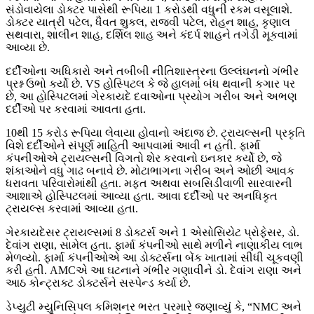
સંડોવાયેલા ડોક્ટર પાસેથી રૂપિયા 1 કરોડથી વધુની રકમ વસૂલાશે.
ડોક્ટર યાત્રી પટેલ, ધૈવત શુકલ, રાજવી પટેલ, રોહન શાહ, કૃણાલ
સથવારા, શાલીન શાહ, દર્શિલ શાહ અને કંદર્પ શાહને તગેડી મૂકવામાં
આવ્યા છે.
દર્દીઓના અધિકારો અને તબીબી નીતિશાસ્ત્રના ઉલ્લંઘનનો ગંભીર
પ્રશ્ન ઉભો કર્યો છે. VS હોસ્પિટલ કે જે હાલમાં બંધ થવાની કગાર પર
છે, આ હોસ્પિટલમાં ગેરકાયદે દવાઓના પ્રયોગ ગરીબ અને અભણ
દર્દીઓ પર કરવામાં આવતા હતા.
10થી 15 કરોડ રૂપિયા લેવાયા હોવાનો અંદાજ છે. ટ્રાયલ્સની પ્રકૃતિ
વિશે દર્દીઓને સંપૂર્ણ માહિતી આપવામાં આવી ન હતી. ફાર્મા
કંપનીઓએ ટ્રાયલ્સની વિગતો શેર કરવાનો ઇનકાર કર્યો છે, જે
શંકાઓને વધુ ગાઢ બનાવે છે. મોટાભાગના ગરીબ અને ઓછી આવક
ધરાવતા પરિવારોમાંથી હતા. મફત અથવા સબસિડીવાળી સારવારની
આશાએ હોસ્પિટલમાં આવ્યા હતા. આવા દર્દીઓ પર અનધિકૃત
ટ્રાયલ્સ કરવામાં આવ્યા હતા.
ગેરકાયદેસર ટ્રાયલ્સમાં 8 ડોક્ટર્સ અને 1 એસોસિયેટ પ્રોફેસર, ડો.
દેવાંગ રાણા, સામેલ હતા. ફાર્મા કંપનીઓ સાથે મળીને નાણાકીય લાભ
મેળવ્યો. ફાર્મા કંપનીઓએ આ ડોક્ટર્સના બેંક ખાતામાં સીધી ચૂકવણી
કરી હતી. AMCએ આ ઘટનાને ગંભીર ગણાવીને ડો. દેવાંગ રાણા અને
આઠ કોન્ટ્રાક્ટ ડોક્ટર્સને સસ્પેન્ડ કર્યા છે.
ડેપ્યુટી મ્યુનિસિપલ કમિશનર ભરત પરમારે જણાવ્યું કે, “NMC અને