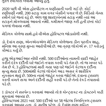
તુરંત સ્વીકારી લેવામાં આવ્યું હતું.
2020 પછી વી એસ હોસ્પીટલ ન ધણીયાતી બની ગઈ છે. કોઈ
રણીધણી નથી. 200 સ્ટાફ કામ વગર બેસીને પગાર લે છે. વિડિયો ગેમ્સ
રમીને ઘરે જતાં રહે છે. એલ જી શારદાબેનમાં સ્ટાફ નથી ત્યાં આ
સ્ટાફને મોકલવામાં આવતો નથી. કમીશ્નરને જાણ કરી હતી છતાં કોઈ
પગલાં લેવાયા નથી.
મેડિલક કોલેજ સાથે હવે વીએસ હોસ્પિટલ જોડાયેલી નથી.
ડો. દેવાંગ રાણા, એનએચએલ મેડિકલ કોલેજના ડીન પ્રતીક શાહ,
મનિશ આ ત્રણ મુખ્ય આરોપીઓ છે. આ ત્રણ લોકોએ રૂ. 17 કરોડનું
કૌભાંડ કર્યું છે.
હજુ એફઆઈઆર નોંધી નથી. 500 દર્દીઓના નામની યાદી જાહેર
કરીને દરેક દર્દીની ઘરે જઈને તપાસ કરવી પડે તેમ છે. તો જ ખબર પડે
તેમ છે કે, 3 હોસ્પિટલમાં મારી ગયા પણ ઘરે જઈને કેટલાક દર્દીના
મૃત્યુ થયા છે. 500માંથી કેટલાં લોકોને આડ અસર કે શારીરિક
નુકસાન થયું છે. 500ના નામો જાહેર કરવા જોઈએ. દવાના ટ્રાયલ
કરતી વખતે સગા અને દર્દીની સહી કરવી પડે છે તેનો રેકર્ડ તપાસવો
પડે છે.
1 ડૉક્ટર ને સસ્પેન્ડ કરવામાં આવ્યો તો 8 કોન્ટ્રાકટ ના ડોક્ટરને કાઢી
મૂકવામાં આવ્યા છે.
હોસ્પિટલમાં 2021 બાદ 500 દર્દીઓ પર 58 જેટલા ક્લિનિકલ ટ્રાયલ
કરવામાં આવ્યા હતા. ડૉ. મનીષ પટેલ, ડૉ. દેવાંશ રાણા સહિત