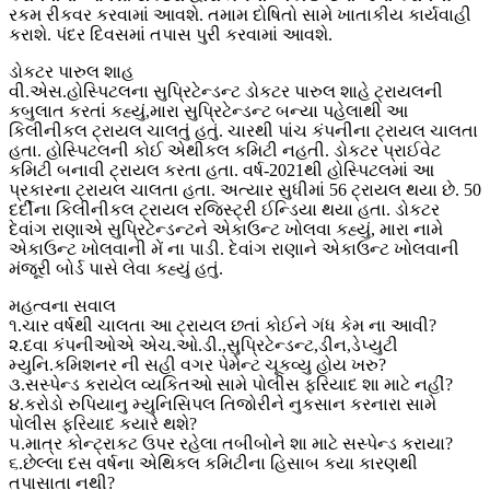
રકમ રીકવર કરવામાં આવશે. તમામ દોષિતો સામે ખાતાકીય કાર્યવાહી
કરાશે. પંદર દિવસમાં તપાસ પુરી કરવામાં આવશે.
ડોકટર પારુલ શાહ
વી.એસ.હોસ્પિટલના સુપ્રિટેન્ડન્ટ ડોકટર પારુલ શાહે ટ્રાયલની
કબુલાત કરતાં કહ્યું,મારા સુપ્રિટેન્ડન્ટ બન્યા પહેલાથી આ
કિલીનીકલ ટ્રાયલ ચાલતું હતું. ચારથી પાંચ કંપનીના ટ્રાયલ ચાલતા
હતા. હોસ્પિટલની કોઈ એથીકલ કમિટી નહતી. ડોકટર પ્રાઈવેટ
કમિટી બનાવી ટ્રાયલ કરતા હતા. વર્ષ-2021થી હોસ્પિટલમાં આ
પ્રકારના ટ્રાયલ ચાલતા હતા. અત્યાર સુધીમાં 56 ટ્રાયલ થયા છે. 50
દર્દીના કિલીનીકલ ટ્રાયલ રજિસ્ટ્રી ઈન્ડિયા થયા હતા. ડોકટર
દેવાંગ રાણાએ સુપ્રિટેન્ડન્ટને એકાઉન્ટ ખોલવા કહ્યું, મારા નામે
એકાઉન્ટ ખોલવાની મેં ના પાડી. દેવાંગ રાણાને એકાઉન્ટ ખોલવાની
મંજૂરી બોર્ડ પાસે લેવા કહ્યું હતું.
મહત્વના સવાલ
૧.ચાર વર્ષથી ચાલતા આ ટ્રાયલ છતાં કોઈને ગંધ કેમ ના આવી?
૨.દવા કંપનીઓએ એચ.ઓ.ડી.,સુપ્રિટેન્ડન્ટ,ડીન,ડે
પ્યુટી
મ્યુનિ.કમિશનર ની સહી વગર પેમેન્ટ ચૂકવ્યુ હોય ખરુ?
૩.સસ્પેન્ડ કરાયેલ વ્યકિતઓ સામે પોલીસ ફરિયાદ શા માટે નહીં?
૪.કરોડો રુપિયાનુ મ્યુનિસિપલ તિજોરીને નુકસાન કરનારા સામે
પોલીસ ફરિયાદ કયારે થશે?
૫.માત્ર કોન્ટ્રાકટ ઉપર રહેલા તબીબોને શા માટે સસ્પેન્ડ કરાયા?
૬.છેલ્લા દસ વર્ષના એથિકલ કમિટીના હિસાબ કયા કારણથી
તપાસાતા નથી?