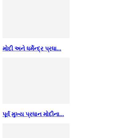
મોદી અને ધર્મેન્દ્ર પ્રધા...
પૂર્વ મુખ્ય પ્રધાન મોદીના...