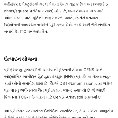
વર્ણસંકર ઇલેક્ટ્રોડમાં મેટલ મેશની ઉત્તમ વાહક મિલકત (આશરે 5
ohms/square પ્રતિકાર સાથે) હોય છે, જ્યારે વાહક કાચ માટે
ઓક્સાઇડ સપાટી પૂર્તિની ઓફર કરતી વખતે, જે તેને વર્તમાન
ઉદ્યોગની આવશ્યકતાઓને પૂર્ણ કરવા દે છે. સાથે સારી રીતે સંબંધિત
બનાવે છે. ITO પર આધારિત.
ઉત્પાદન
યોજના
પ્રોફેસર યુ. કુલકર્ણીની આગેવાની હેઠળની ટીમમાં CENS અને
ઔદ્યોગિક ભાગીદાર હિંદ હાઇ વેક્યુમ (HHV) પ્રા.લિ.ના તેમના સહ-
કાર્યકરોનો સમાવેશ થાય છે. લિ.એ DST-Nanomission દ્વારા ભંડોળ
પૂરું પાડતું અર્ધ-સ્વચાલિત પ્રોડકશન પ્લાન્ટ સ્થાપ્યો છે જે ઓછી
કિંમતના TCGના ઉત્પાદન માટે CeNS-Arkavathi સંકુલમાં છે.
આ પ્રોજેક્ટ પર કાર્યરત CeNSના સાયન્ટિસ્ટ, ડીઆરએસ. આશુતોષ
કે સિંહે કહ્યું, “અમે સંભવિત એપ્લિકેશંસ બતાવવા માટે ઘણા