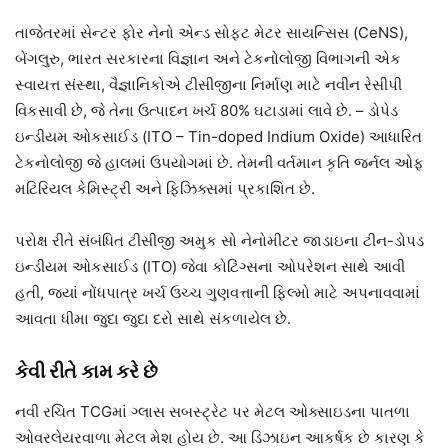
તાજેતરમાં સેન્ટર ફોર નેનો એન્ડ સોફ્ટ મેટર સાયન્સિસ (CeNS),
બેંગલુરુ, ભારત સરકારના વિજ્ઞાન અને ટેકનોલોજી વિભાગની એક
સ્વાયત્ત સંસ્થા, વૈજ્ઞાનિકોએ ટીસીજીના નિર્માણ માટે નવીન રેસીપી
વિકસાવી છે, જે તેના ઉત્પાદન ખર્ચ 80% ઘટાડામાં લાવે છે. – ડોપેડ
ઇન્ડીયમ ઓકસાઈડ (ITO – Tin-doped Indium Oxide) આધારિત
ટેકનોલોજી જે હાલમાં ઉપયોગમાં છે. તેમની વર્તમાન કૃતિ જર્નલ ઓફ
મટિરિયલ કેમિસ્ટ્રી અને ફિઝિક્સમાં પ્રકાશિત છે.
પરોક્ષ રીતે સંબંધિત ટીસીજી અમુક સો નેનોમીટર જાડાઇના ટીન-ડોપડ
ઇન્ડીયમ ઓકસાઈડ (ITO) જેવા કોટિંગ્સના ઓપરેશન સાથે આવી
હતી, જ્યાં નોંધપાત્ર ખર્ચ ઉચ્ચ ગુણવત્તાની ફિલ્મો માટે અપનાવવામાં
આવતા ધીમા જુદા જુદા દરો સાથે સંકળાયેલ છે.
કેવી રીતે કામ કરે છે
નવી રચિત TCGમાં ગ્લાસ સબસ્ટ્રેટ પર મેટલ ઓક્સાઇડના પાતળા
ઓવરલેયરવાળા મેટલ મેશ હોય છે. આ ડિઝાઇન આકર્ષક છે કારણ કે