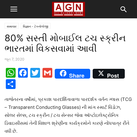
સમાચાર
વિજ્ઞાન - ટેકનોલોજી
80% સસ્તી મોબાઈલ ટચ સ્ક્રીન
ભારતમાં વિકસવામાં આવી
જૂન 7, 2020
WhatsApp
Facebook
Twitter
Gmail
Share
Post
Share
તાજેતરના વર્ષોમાં, પ્રકાશ પારદર્શિતાવાળા પારદર્શક વર્તન ગ્લાસ (TCG
– Transparent Conducting Glasses) ની માંગ સ્માર્ટ વિંડોઝ,
સોલર સેલ્સ, ટચ સ્ક્રીન / ટચ સેન્સર જેવા ઑપ્ટોઇલેક્ટ્રોનિક
ડિવાઇસીસમાં તેની વિશાળ શ્રેણીના કાર્યક્રમોને કારણે નોંધપાત્ર રીતે
વધી છે.