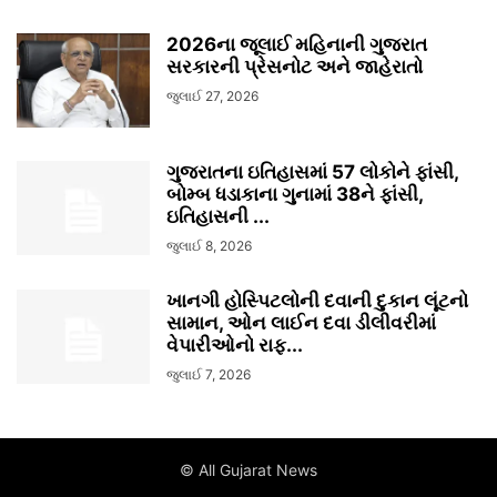
2026ના જૂલાઈ મહિનાની ગુજરાત
સરકારની પ્રેસનોટ અને જાહેરાતો
જુલાઈ 27, 2026
ગુજરાતના ઇતિહાસમાં 57 લોકોને ફાંસી,
બોમ્બ ધડાકાના ગુનામાં 38ને ફાંસી,
ઇતિહાસની ...
જુલાઈ 8, 2026
ખાનગી હોસ્પિટલોની દવાની દુકાન લૂંટનો
સામાન, ઓન લાઈન દવા ડીલીવરીમાં
વેપારીઓનો રાફ...
જુલાઈ 7, 2026
© All Gujarat News