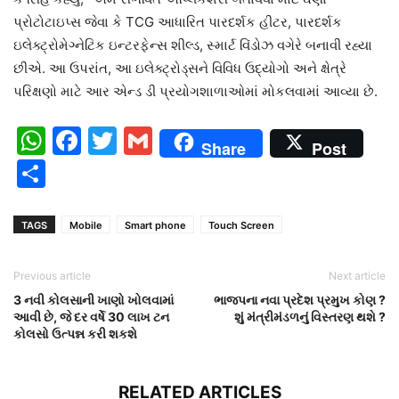
પ્રોટોટાઇપ્સ જેવા કે TCG આધારિત પારદર્શક હીટર, પારદર્શક
ઇલેક્ટ્રોમેગ્નેટિક ઇન્ટરફેન્સ શીલ્ડ, સ્માર્ટ વિંડોઝ વગેરે બનાવી રહ્યા
છીએ. આ ઉપરાંત, આ ઇલેક્ટ્રોડ્સને વિવિધ ઉદ્યોગો અને ક્ષેત્રે
પરિક્ષણો માટે આર એન્ડ ડી પ્રયોગશાળાઓમાં મોકલવામાં આવ્યા છે.
WhatsApp
Facebook
Twitter
Gmail
Share
Post
Share
TAGS
Mobile
Smart phone
Touch Screen
Previous article
Next article
3 નવી કોલસાની ખાણો ખોલવામાં
ભાજપના નવા પ્રદેશ પ્રમુખ કોણ ?
આવી છે, જે દર વર્ષે 30 લાખ ટન
શું મંત્રીમંડળનું વિસ્તરણ થશે ?
કોલસો ઉત્પન્ન કરી શકશે
RELATED ARTICLES