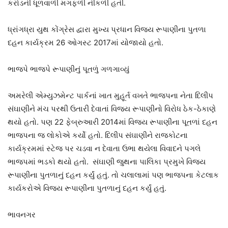
કરોડની ધૂળવાળી મગફળી નીકળી હતી.
ધ્રાંગધ્રા યુથ કોંગ્રેસ દ્વારા મુખ્ય પ્રધાન વિજય રૂપાણીના પુતળા
દહન કાર્યક્રમ 26 ઓગસ્ટ 2017માં યોજાયો હતો.
ભાજપે ભાજપે રૂપાણીનું પૂતળું ગળગાવ્યું
અમરેલી એમ્યુઝમેન્ટ પાર્કનાં ખાત મુહૂર્ત વખતે ભાજપના નેતા દિલીપ
સંઘાણીને મંચ પરથી ઉતારી દેવાતાં વિજય રૂપાણીનો વિરોધ ઠેક-ઠેકાણે
થયો હતો. પણ 22 ફેબ્રુઆરી 2014માં વિજય રૂપાણીના પૂતળાં દહન
ભાજપના જ લોકોએ કર્યો હતો. દિલીપ સંઘાણીને રાજકોટના
કાર્યક્રમમાં સ્ટેજ પર ચડવા ન દેવાતા ઉભા થયેલા વિવાદને પગલે
ભાજપમાં ભડકો થયો હતો. સંઘાણી જુથના પાલિકા પ્રમુખે વિજય
રૂપાણીના પુતળાનું દહન કર્યું હતું. તો ચલાલામાં પણ ભાજપના કેટલાક
કાર્યકરોએ વિજય રૂપાણીના પુતળાનું દહન કર્યું હતું.
ભાવનગર