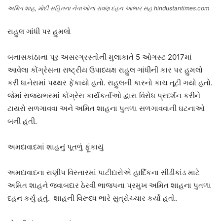
અમિત શાહ, મોદી સહિતના નેતાઓના રાવણ દહન આભાર સહ hindustantimes.com
રાહુલ ગાંધી પર હુમલો
બનાસકાંઠાના પૂર અસરગ્રસ્તોની મુલાકાતે 5 ઓગસ્ટ 2017માં
આવેલા કોંગ્રેસના રાષ્ટ્રીય ઉપાધ્યક્ષ રાહુલ ગાંધીની કાર પર હુમલો
કરી ધાનેરામાં પથ્થર ફેંકાયો હતો. રાહુલની કારનો કાચ તૂટી ગયો હતો.
જેમાં રાજ્યભરમાં કોંગ્રેસ કાર્યકર્તાઓ દ્વારા વિરોધ પ્રદર્શન કરીને
ટાયરો સળગાવવા અને અમિત શાહના પુતળા સળગાવવાની ઘટનાઓ
બની હતી.
અમદાવાદમાં શાહનું પૂતળું ફૂંકાયું
અમદાવાદના રાણીપ વિસ્તારમાં પાટીદારોએ હાર્દિકના સીડીકાંડ માટે
અમિત શાહને જવાબદાર ઠેરવી ભાજપના પ્રમુખ અમિત શાહના પુતળા
દહન કર્યું હતું. શાહની વિરૂધ્ધ ભારે સુત્રોચ્ચાર કર્યો હતો.