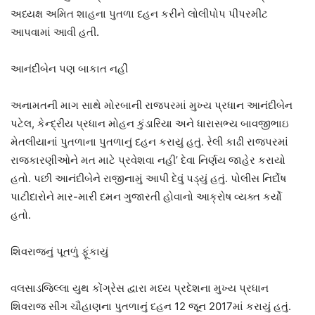
અધ્યક્ષ અમિત શાહના પુતળા દહન કરીને લોલીપોપ પીપરમીંટ
આપવામાં આવી હતી.
આનંદીબેન પણ બાકાત નહીં
અનામતની માગ સાથે મોરબાની રાજપરમાં મુખ્ય પ્રધાન આનંદીબેન
પટેલ, કેન્દ્રીય પ્રધાન મોહન કુંડારિયા અને ધારાસભ્ય બાવજીભાઇ
મેતલીયાનાં પુતળાના પુતળાનું દહન કરાયું હતું. રેલી કાઢી રાજપરમાં
રાજકારણીઓને મત માટે પ્રવેશવા નહી’ દેવા નિર્ણય જાહેર કરાયો
હતો. પછી આનંદીબેને રાજીનામું આપી દેવું પડ્યું હતું. પોલીસ નિર્દોષ
પાટીદારોને માર-મારી દમન ગુજારતી હોવાનો આક્રોષ વ્યક્ત કર્યો
હતો.
શિવરાજનું પૂતળું ફૂંકાયું
વલસાડજિલ્લા યુથ કોંગ્રેસ દ્વારા મધ્ય પ્રદેશના મુખ્ય પ્રધાન
શિવરાજ સીંગ ચૌહાણના પુતળાનું દહન 12 જૂન 2017માં કરાયું હતું.