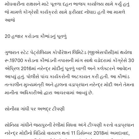
મોંઘવારીના રાક્ષસને માટે પૂતળા દહન ભાજપ કાર્યાલય સામે કર્યું હતું
જે મામલે કોંગ્રેસી કાર્યક્રરો સામે ફરીયાદ નોંધાઇ હતી આ મામલે
આજે
20 હજાર કરોડના કૌભાંડનું પૂતળું
ગુજરાત સ્ટેટ પેટ્રોલિયમ કોર્પોરેશન લિમિટેડ (જીએસપીસી)માં થયેલા
રૂ.19700 કરોડના કૌભાંડની તપાસની માંગ સાથે વડોદરામાં કોંગ્રેસે 30
એપ્રિલ 2016માં નરેન્દ્ર મોદીનું પૂતળું બાળી અને કલેક્ટરને આવેદન
આપ્યું હતું. પોલીસે પાંચ કાર્યકરોની અટકાયત કરી હતી. આ કૌભાંડ
તત્કાલીન મુખ્યમંત્રી અને હાલના વડાપ્રધાન નરેન્દ્ર મોદી અને તેમના
માનીતા અધિકારીઓ દ્વારા આચરવામાં આવ્યું છે.
સોનીયા ગાંધી પર અભદ્ર ટીપણી
સોનિયા ગાંધીને જયપુરની રેલીમાં વિધવા અંગે ટીપ્પણી કરતો વડાપ્રધાન
નરેન્દ્ર મોદીનો વિડિયો વાયરલ થતાં 11 ડિસેમ્બર 2018માં અમદાવાદ,