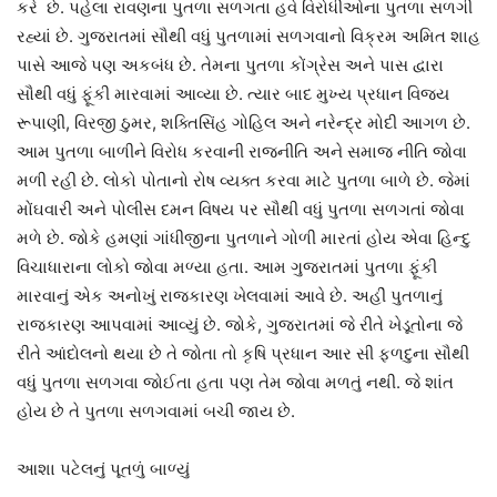
કરે છે. પહેલા રાવણના પુતળા સળગતા હવે વિરોધીઓના પુતળા સળગી
રહ્યાં છે. ગુજરાતમાં સૌથી વધું પુતળામાં સળગવાનો વિક્રમ અમિત શાહ
પાસે આજે પણ અકબંધ છે. તેમના પુતળા કોંગ્રેસ અને પાસ દ્વારા
સૌથી વધું ફૂંકી મારવામાં આવ્યા છે. ત્યાર બાદ મુખ્ય પ્રધાન વિજય
રૂપાણી, વિરજી ઠુમર, શક્તિસિંહ ગોહિલ અને નરેન્દ્ર મોદી આગળ છે.
આમ પુતળા બાળીને વિરોધ કરવાની રાજનીતિ અને સમાજ નીતિ જોવા
મળી રહી છે. લોકો પોતાનો રોષ વ્યક્ત કરવા માટે પુતળા બાળે છે. જેમાં
મોંઘવારી અને પોલીસ દમન વિષય પર સૌથી વધું પુતળા સળગતાં જોવા
મળે છે. જોકે હમણાં ગાંધીજીના પુતળાને ગોળી મારતાં હોય એવા હિન્દુ
વિચાધારાના લોકો જોવા મળ્યા હતા. આમ ગુજરાતમાં પુતળા ફૂંકી
મારવાનું એક અનોખું રાજકારણ ખેલવામાં આવે છે. અહીં પુતળાનું
રાજકારણ આપવામાં આવ્યું છે. જોકે, ગુજરાતમાં જે રીતે ખેડૂતોના જે
રીતે આંદોલનો થયા છે તે જોતા તો કૃષિ પ્રધાન આર સી ફળદુના સૌથી
વધું પુતળા સળગવા જોઈતા હતા પણ તેમ જોવા મળતું નથી. જે શાંત
હોય છે તે પુતળા સળગવામાં બચી જાય છે.
આશા પટેલનું પૂતળું બાળ્યું