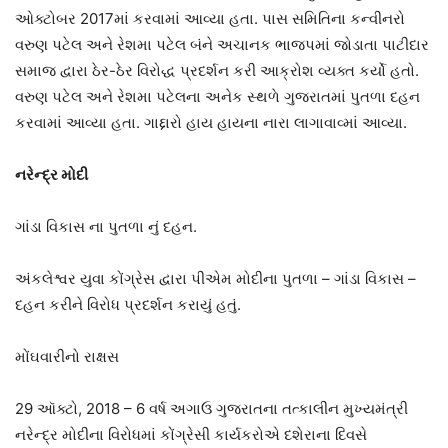
ઓક્ટોબર 2017માં કરવામાં આવ્યા હતા. પાસ સમિતિના કન્વીનરો
વરુણ પટેલ અને રેશમા પટેલ બંને અચાનક ભાજપમાં જોડાતા પાટીદાર
સમાજ દ્વારા ઠેર-ઠેર વિરોદ્ધ પ્રદર્શન કરી આક્રોશ વ્યક્ત કર્યો હતો.
વરુણ પટેલ અને રેશમા પટેલના અનેક સ્થળે ગુજરાતમાં પુતળા દહન
કરવામાં આવ્યા હતા. ગાદ્દારો હાય હાયના નારા લાગાવાવ્માં આવ્યા.
નરેન્દ્ર મોદી
ગાંડા વિકાસ ના પુતળા નું દહન.
અંકલેશ્વર યુવા કોંગ્રેસ દ્વારા પીએમ મોદીના પુતળા – ગાંડા વિકાસ –
દહન કરીને વિરોધ પ્રદર્શન કરાયું હતું.
મોંઘવારીનો રાક્ષસ
29 ઑક્ટો, 2018 – 6 વર્ષ અગાઉ ગુજરાતના તત્કાલીન મુખ્યમંત્રી
નરેન્દ્ર મોદીના વિરોધમાં કોંગ્રેસી કાર્યકરોએ દશેરાના દિવસે