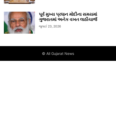
પૂર્વ મુખ્ય પ્રધાન મોદીના સમયમાં
ગુજરાતમાં અનેક વખત લાઠીચાર્જ
જુલાઈ 23, 2026
© All Gujarat News