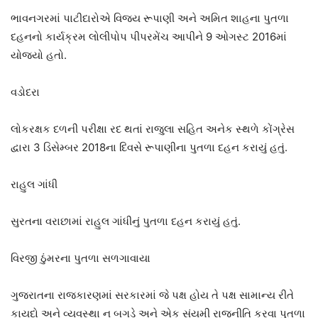
ભાવનગરમાં પાટીદારોએ વિજય રૂપાણી અને અમિત શાહના પુતળા
દહનનો કાર્યક્રમ લોલીપોપ પીપરમેંચ આપીને 9 ઓગસ્ટ 2016માં
યોજ્યો હતો.
વડોદરા
લોકરક્ષક દળની પરીક્ષા રદ થતાં રાજુલા સહિત અનેક સ્થળે કોંગ્રેસ
દ્વારા 3 ડિસેમ્બર 2018ના દિવસે રૂપાણીના પુતળા દહન કરાયું હતું.
રાહુલ ગાંધી
સુરતના વરાછામાં રાહુલ ગાંધીનું પુતળા દહન કરાયું હતું.
વિરજી ઠુંમરના પુતળા સળગાવાયા
ગુજરાતના રાજકારણમાં સરકારમાં જે પક્ષ હોય તે પક્ષ સામાન્ય રીતે
કાયદો અને વ્યવસ્થા ન બગડે અને એક સંયમી રાજનીતિ કરવા પુતળા