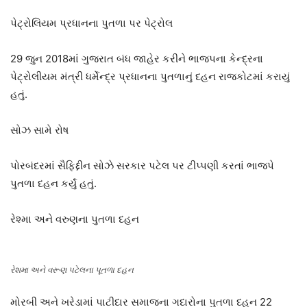
પેટ્રોલિયમ પ્રધાનના પુતળા પર પેટ્રોલ
29 જુન 2018માં ગુજરાત બંધ જાહેર કરીને ભાજપના કેન્દ્રના
પેટ્રોલીયમ મંત્રી ધર્મેન્દ્ર પ્રધાનના પુતળાનું દહન રાજકોટમાં કરાયું
હતું.
સોઝ સામે રોષ
પોરબંદરમાં સૈફિદ્દીન સોઝે સરકાર પટેલ પર ટીપ્પણી કરતાં ભાજપે
પુતળા દહન કર્યું હતું.
રેશ્મા અને વરુણના પુતળા દહન
રેશમા અને વરૂણ પટેલના પૂતળા દહન
મોરબી અને ખરેડામાં પાટીદાર સમાજના ગદારોના પુતળા દહન 22