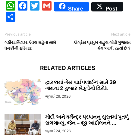
WhatsApp
Facebook
Twitter
Gmail
Share
Post
Share
Previous article
Next article
ગઠીયા બિલ્ડર કેવલ મહેતા સામે
કોંગ્રેસ પ્રમુખ રાહુલ ગાંધી ગુજરાત
ધમકીની ફરિયાદ
કેમ આવી રહ્યાં છે ?
RELATED ARTICLES
દ્વારકામાં ગેસ પાઈપલાઈન સામે 39
ગામના 2 હજાર ખેડૂતોનો વિરોધ
જુલાઈ 26, 2026
મોદી અને ધર્મેન્દ્ર પ્રધાનનું સુરતમાં પુતળું
સળગાવ્યું, જેન – જી આંદોલનને ...
જુલાઈ 24, 2026