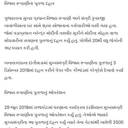
વિજય રૂપાણીના પૂતળા દહન
ગુજરાતના મુખ્ય પ્રધાન વિજય રૂપાણી અને મંત્રી કુંવરજી
બાવાળીયાના ઘર સામે શ્રમ યોજનાના કર્મચારીઓ ઘસી ગયા હતા.
જેમાં વડાપ્રધાન નરેન્દ્ર મોદીની તસવીર મૂકીને મોદીના મોહરા વાળા
મોંઘવારીના રાવણના પુતળાનું દહન કર્યું હતું. પોલીસે 20થી વધુ લોકોની
અટકાયત કરી હતી.
બનાસકાંઠાના દાંતીવાડામાં મુખ્યમંત્રી વિજય રૂપાણીના પુતળાનું 3
ડિસેમ્બર 2018માં દહન કરીને પેપર લીક કૌભાંડમાં કોંગ્રેસે દેખાવો કર્યા
હતા.
વિજય રુપાણીના પુતળાનું ઓપરેશન
29 જૂન 2018માં રાજકોટમાં ધરણાના કાર્યક્રમ દરમિયાન મુખ્યમંત્રી
વિજય રૂપાણીના પુતળાનું ઓપરેશન કર્યું હતું. તેઓએ જયારે
મુખ્યમંત્રીના આ પુતળાનું દહન કર્યું ત્યારે તેના પેટમાંથી ખાધેલી 3500