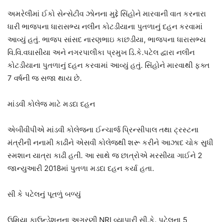
અમરેલીમાં ઈકો સેન્સેટીવ ઝોનના મુદ્દે સિંહોને મારવાની વાત કરનારા
ધારી ભાજપના ધારાસભ્ય નલીન કોટડીયાના પુતળાનું દહન કરવામાં
આવ્યું હતું. ભાજપ સાંસદ નારણભાઇ કાછડીયા, ભાજપના ધારાસભ્ય
વિ.વિ.વઘાસીયા અને નગરપાલીકા પ્રમુખ ડિ.કે.પટેલ દ્વારા નલીન
કોટડીયાના પુતળાનું દહન કરવામાં આવ્યું હતું. સિંહોને મારવાથી ફક્ત
7 વર્ષની જ સજા થાય છે.
માંડવી કોલેજ માટે મડદા દહન
એબીવીપીએ માંડવી કોલેજના ઈન્ચાર્જ પ્રિન્સીપાલ તથા ટ્રસ્ટના
મંત્રીની નનામી કાઢીને એસવી કોલેજથી શરૂ કરીને આઝાદ ચોક સુધી
સ્મશાન યાત્રા કાઢી હતી. આ સાથે જ છાત્રોએ મરસીયા ગાઈને 2
જાન્યુઆરી 2018માં પુતળા મડદા દહન કર્યા હતા.
સી કે પટેલનું પૂતળું બળ્યું
ઉમિયા ફાઉન્ડેશનના અગ્રણી NRI વ્યાપારી સી.કે. પટેલના 5