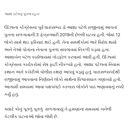
આશા પટેલનું પૂતળા દહન
ઊંઝાના કોંગ્રેસના પૂર્વ ધારાસભ્ય ડો.આશા પટેલે રાજીનામું આપતાં
પુતળા સળગાવાની 3 ફેબ્રુઆરી 2019ની છેલ્લી ઘટના હતી. જેમાં 12
લોકો સામે થઇ ફરિયાદ થઈ હતી. તેના સમર્થકોમાં ભારે વિરોધ થયો
અને તેઓ પોતાના નેતાના પુતળા સઘલાવવા નિકળી પડ્યા હતા.
આશાબેન પટેલ કાર્યલાયમાં તોડફોળ કરવામાં આવી હતી. ઊંઝામાં
કોંગ્રેસના કાર્યકરોમાં રોષ ફાટી નીકળ્યો હતો. આશા પટેલના નિવાસ
સ્થાન અને કચેરીએ પોલીસ રક્ષણ આપવું પડ્યું હતું. ધારાસભ્યપદેથી
રાજીનામું આપવાના નિર્ણયને લોકો સાથેના વિશ્વાસઘાત ગણાવ્યો હતો.
આગામી સમયમાં આવા પક્ષપલટો કરનારા લોકોને પાઠ ભણાવવાનું નક્કી
કર્યું હતું.
ક્યારે કોનું પૂતળું પૂતળું સળગાવાયું તે હમણાના સમયમાં બનેલી
કેટલીક ઘટનાઓ જોવા જેવી છે.