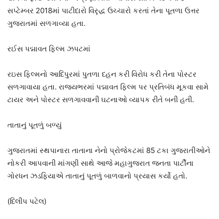
સપ્ટેમ્બર 2018માં પાટીદારો વિરૃદ્ધ ઉચ્ચારો કરતાં તેના પૂતળા ઉત્તર
ગુજરાતમાં સળગાવ્યા હતા.
રઈસ પદ્માવત ફિલ્મ ઝપટમાં
રઇસ ફિલ્મનો આદિપુરમાં પુતળા દહન કરી વિરોધ કરી તેના પોસ્ટર
સળગાવાયા હતા. રાજ્યભરમાં પદ્માવત ફિલ્મ પર પ્રતિબંધ મૂકવા સામે
ટાયર અને પોસ્ટર સળગાવવાની ઘટનાઓ વ્યાપક રીતે બની હતી.
તાતાનું પૂતળું બળ્યું
ગુજરાતમાં સ્થપાનારા તાતાના નેનો પ્રોજેકટમાં 85 ટકા ગુજરાતીઓને
નોકરી આપવાની માંગણી સાથે આજે મહાગુજરાત જનતા પાર્ટીના
ગોરધન ઝડફિયાએ તાતાનું પૂતળું બાળવાનો પ્રયાસ કર્યો હતો.
(દિલીપ પટેલ)