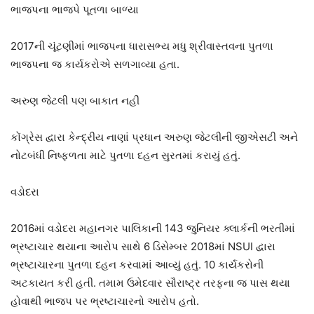
ભાજપના ભાજપે પૂતળા બાળ્યા
2017ની ચૂંટણીમાં ભાજપના ધારાસભ્ય મધુ શ્રીવાસ્તવના પુતળા
ભાજપના જ કાર્યકરોએ સળગાવ્યા હતા.
અરુણ જેટલી પણ બાકાત નહીં
કોંગ્રેસ દ્વારા કેન્દ્રીય નાણાં પ્રધાન અરુણ જેટલીની જીએસટી અને
નોટબંધી નિષ્ફળતા માટે પુતળા દહન સુરતમાં કરાયું હતું.
વડોદરા
2016માં વડોદરા મહાનગર પાલિકાની 143 જુનિયર ક્લાર્કની ભરતીમાં
ભ્રષ્ટાચાર થયાના આરોપ સાથે 6 ડિસેમ્બર 2018માં NSUI દ્વારા
ભ્રષ્ટાચારના પુતળા દહન કરવામાં આવ્યું હતું. 10 કાર્યકરોની
અટકાયત કરી હતી. તમામ ઉમેદવાર સૌરાષ્ટ્ર તરફના જ પાસ થયા
હોવાથી ભાજપ પર ભ્રષ્ટાચારનો આરોપ હતો.