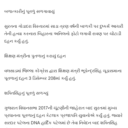
બળાત્કારીનું પૂતળું સળગાવાયું
સુરતના ગોડાદરા વિસ્તારમાં સાડા ત્રણ વર્ષની બાળકી પર દુષ્કર્મ આચરી
તેની હત્યા કરનારા બિહારના અનિલનો ફોટો લગાવી રાવણ પર ચોંટાડી
દહન કર્યું હતું.
શિક્ષણ મંત્રીના પુતળાનું કરાયું દહન
વલસાડમાં જિલ્લા કોંગ્રેસ દ્વારા શિક્ષણ મંત્રી ભૂપેન્દ્રસિંહ ચૂડાસમાના
પૂતળાનું દહન 3 ડિસેમ્બર 208માં કર્યું હતું.
શક્તિસિંહનું પૂતળું સળગ્યું
ગુજરાત વિધાનસભા 2017ની ચૂંટણીની જાહેરાત બાદ સુરતમાં મુખ્ય
પ્રધાનના પૂતળાનું દહન કેટલાક પ્રજાપતિ યુવાનોએ કર્યું હતું. જ્યારે
સરદાર પટેલના DNA હાર્દિક પટેલમાં છે તેવા નિવેદન બાદ શક્તિસિંહ