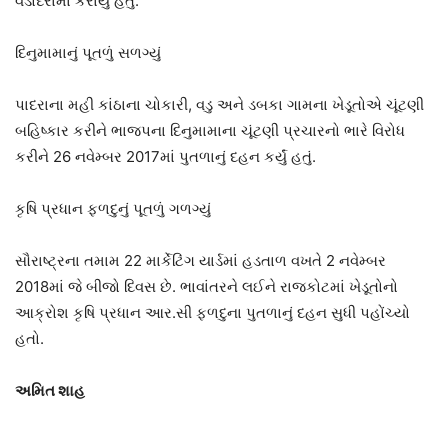
વડોદરામાં કરાયું હતું.
દિનુમામાનું પૂતળું સળગ્યું
પાદરાના મહી કાંઠાના ચોકારી, વડુ અને ડબકા ગામના ખેડૂતોએ ચૂંટણી
બહિષ્કાર કરીને ભાજપના દિનુમામાના ચૂંટણી પ્રચારનો ભારે વિરોધ
કરીને 26 નવેમ્બર 2017માં પુતળાનું દહન કર્યું હતું.
કૃષિ પ્રધાન ફળદુનું પૂતળું ગળગ્યું
સૌરાષ્ટ્રના તમામ 22 માર્કેટિંગ યાર્ડમાં હડતાળ વખતે 2 નવેમ્બર
2018માં જે બીજો દિવસ છે. ભાવાંતરને લઈને રાજકોટમાં ખેડૂતોનો
આક્રોશ કૃષિ પ્રધાન આર.સી ફળદુના પુતળાનું દહન સુધી પહોંચ્યો
હતો.
અમિત શાહ