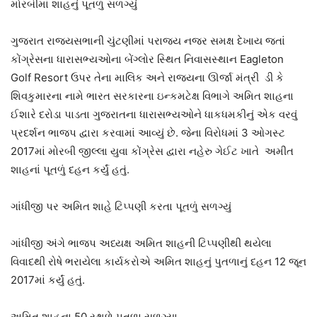
મોરબીમાં શાહનું પૂતળું સળગ્યું
ગુજરાત રાજ્યસભાની ચુંટણીમાં પરાજય નજર સમક્ષ દેખાય જતાં
કોંગ્રેસના ધારાસભ્યઓના બેંગ્લોર સ્થિત નિવાસસ્થાન Eagleton
Golf Resort ઉપર તેના માલિક અને રાજ્યના ઊર્જા મંત્રી ડી કે
શિવકુમારના નામે ભારત સરકારના ઇન્કમટેક્ષ વિભાગે અમિત શાહના
ઈશારે દરોડા પાડતા ગુજરાતના ધારાસભ્યઓને ધાકધમકીનું એક વરવું
પ્રદર્શન ભાજપ દ્વારા કરવામાં આવ્યું છે. જેના વિરોધમાં 3 ઓગસ્ટ
2017માં મોરબી જીલ્લા યુવા કોંગ્રેસ દ્વારા નહેરુ ગેઈટ ખાતે અમીત
શાહનાં પૂતળું દહન કર્યું હતું.
ગાંધીજી પર અમિત શાહે ટિપ્પણી કરતા પૂતળું સળગ્યું
ગાંધીજી અંગે ભાજપ અધ્યક્ષ અમિત શાહની ટિપ્પણીથી થયેલા
વિવાદથી રોષે ભરાયેલા કાર્યકરોએ અમિત શાહનું પુતળાનું દહન 12 જૂન
2017માં કર્યું હતું.
અમિત શાહના 50 સ્થળે પુતળા સળગ્યા