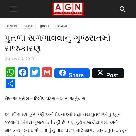
ગોલમાલ
સમાચાર
ગુજરાત
રાજકારણ
પુતળા સળગાવવાનું ગુજરાતમાં
રાજકારણ
ફેબ્રુઆરી 4, 2019
WhatsApp
Facebook
Twitter
Gmail
Share
Post
Share
રોષ-આક્રોશ – દિલીપ પટેલ – ખાસ અહેવાલ
દર વર્ષે રાવણ, કુંભકર્ણ અને મેઘનાદનાં મહાકાય પુતળાઓનું દહન
કરવાની પરંપરા ગુજરાતમાં રહી છે. પણ હવે રાજકીય પક્ષો અને
સામાન્ય જનતા પોતાના હેતુ પાર પાડવા માટે સામા પક્ષના પુતળા દહન