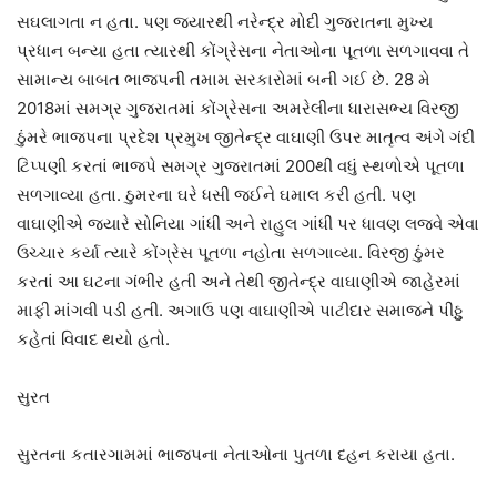
સઘલાગતા ન હતા. પણ જ્યારથી નરેન્દ્ર મોદી ગુજરાતના મુખ્ય
પ્રધાન બન્યા હતા ત્યારથી કોંગ્રેસના નેતાઓના પૂતળા સળગાવવા તે
સામાન્ય બાબત ભાજપની તમામ સરકારોમાં બની ગઈ છે. 28 મે
2018માં સમગ્ર ગુજરાતમાં કોંગ્રેસના અમરેલીના ધારાસભ્ય વિરજી
ઠુંમરે ભાજપના પ્રદેશ પ્રમુખ જીતેન્દ્ર વાઘાણી ઉપર માતૃત્વ અંગે ગંદી
ટિપ્પણી કરતાં ભાજપે સમગ્ર ગુજરાતમાં 200થી વધું સ્થળોએ પૂતળા
સળગાવ્યા હતા. ઠુમરના ઘરે ધસી જઈને ઘમાલ કરી હતી. પણ
વાઘાણીએ જ્યારે સોનિયા ગાંધી અને રાહુલ ગાંધી પર ધાવણ લજવે એવા
ઉચ્ચાર કર્યા ત્યારે કોંગ્રેસ પૂતળા નહોતા સળગાવ્યા. વિરજી ઠુંમર
કરતાં આ ઘટના ગંભીર હતી અને તેથી જીતેન્દ્ર વાઘાણીએ જાહેરમાં
માફી માંગવી પડી હતી. અગાઉ પણ વાઘાણીએ પાટીદાર સમાજને પીઠ્ઠુ
કહેતાં વિવાદ થયો હતો.
સુરત
સુરતના કતારગામમાં ભાજપના નેતાઓના પુતળા દહન કરાયા હતા.