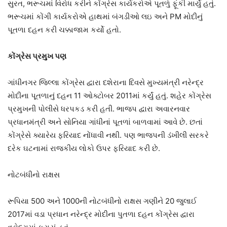
સુરત, ભરૂચમાં વિરોધ કરીને કોંગ્રેસ કાર્યકરોએ પૂતળું ફૂંકી માર્યું હતું.
ભરૂચમાં કોંગી કાર્યકરોએ હાથમાં બંગડીઓ લઇ અને PM મોદીનું
પૂતળા દહન કરી ચક્કાજામ કર્યો હતો.
કોંગ્રેસ પ્રમુખ પણ
ગાંધીનગર જિલ્લા કોંગ્રેસ દ્વારા દશેરાના દિવસે મુખ્યમંત્રી નરેન્દ્ર
મોદીના પૂતળાનું દહન 11 ઓક્ટોબર 2011માં કર્યું હતું. શહેર કોંગ્રેસ
પ્રમુખની પોલીસે ધરપકડ કરી હતી. ભાજપ દ્વારા અવારનવાર
પ્રધાનમંત્રી અને સોનિયા ગાંધીનાં પૂતળાં બાળવામાં આવે છે. છતાં
કોંગ્રેસે ક્યારેય ફરિયાદ નોંધાવી નથી. પણ ભાજપની ડંખીલી સરકરે
દરેક ઘટનામાં રાજકીય લોકો ઉપર ફરિયાદ કરી છે.
નોટબંધીનો રાક્ષસ
રૂપિયા 500 અને 1000ની નોટબંધીનો રાક્ષસ ગણીને 20 જુલાઈ
2017માં વડા પ્રધાન નરેન્દ્ર મોદીના પુતળા દહન કોંગ્રેસ દ્વારા