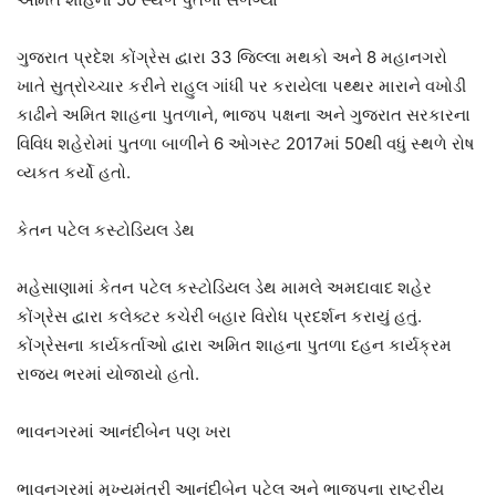
ગુજરાત પ્રદેશ કોંગ્રેસ દ્વારા 33 જિલ્લા મથકો અને 8 મહાનગરો
ખાતે સુત્રોચ્ચાર કરીને રાહુલ ગાંધી પર કરાયેલા પથ્થર મારાને વખોડી
કાઢીને અમિત શાહના પુતળાને, ભાજપ પક્ષના અને ગુજરાત સરકારના
વિવિધ શહેરોમાં પુતળા બાળીને 6 ઓગસ્ટ 2017માં 50થી વધું સ્થળે રોષ
વ્યકત કર્યો હતો.
કેતન પટેલ કસ્ટોડિયલ ડેથ
મહેસાણામાં કેતન પટેલ કસ્ટોડિયલ ડેથ મામલે અમદાવાદ શહેર
કોંગ્રેસ દ્વારા કલેક્ટર કચેરી બહાર વિરોધ પ્રદર્શન કરાયું હતું.
કોંગ્રેસના કાર્યકર્તાઓ દ્વારા અમિત શાહના પુતળા દહન કાર્યક્રમ
રાજ્ય ભરમાં યોજાયો હતો.
ભાવનગરમાં આનંદીબેન પણ ખરા
ભાવનગરમાં મુખ્યમંત્રી આનંદીબેન પટેલ અને ભાજપના રાષ્ટ્રીય