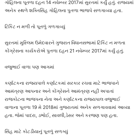
ગોહિલના પૂતળા દહન 14 નવેમ્બર 2017માં સુરતમાં કર્યું હતું. રાજ્યમાં
અનેક સ્થળે શક્તિસિંહ ગોહિલના પુતળા ભાજપે સળગાવ્યા હતા.
ટિકિટ ન મળી તો પૂતળું ગળગાવ્યું
સુરતમાં મુસ્લિમ ઉમેદવારને ગુજરાત વિધાનસભામાં ટિકિટ ન મળતા
કોંગ્રેસના કાર્યકરોએ પુતળા દહન 21 નવેમ્બર 2017માં કર્યું હતું.
વજુભાઈ વાળા પણ આગમાં
કર્ણાટકના રાજ્યપાલે કર્ણાટકમાં સરકાર રચવા માટે ભાજપાને
આમંત્રણ આપનાર અને કોંગ્રેસને આમંત્રણ નહીં અપાતાં
રાજકોટના ભાજપના નેતા અને કર્ણાટકના રાજ્યપાલ વજુભાઈ
વાળાના પૂતળા 19 મે 2018માં ગુજરાતમાં અનેક સળગાવવામાં આવ્યા
હતા. જેમાં પાદરા, ડભોઈ, સાવલી,ડેસર અને કરજણ પણ હતા.
સિંહ માટે કોટડીયાનું પૂતળું સળગ્યું