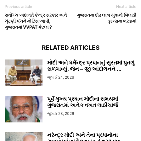
Previous article
Next article
સર્વોચ્ચ અદાલતે કેન્દ્ર સરકાર અને
ગુજરાતના દોઢ લાખ યુવાનો બિલાડી
ચૂંટણી પંચને નોટિસ આપી,
ડ્રગ્સના ભરડામાં
ગુજરાતમાં VVPAT કેટલા ?
RELATED ARTICLES
મોદી અને ધર્મેન્દ્ર પ્રધાનનું સુરતમાં પુતળું
સળગાવ્યું, જેન – જી આંદોલનને ...
જુલાઈ 24, 2026
પૂર્વ મુખ્ય પ્રધાન મોદીના સમયમાં
ગુજરાતમાં અનેક વખત લાઠીચાર્જ
જુલાઈ 23, 2026
નરેન્દ્ર મોદી અને તેના પ્રધાનોના