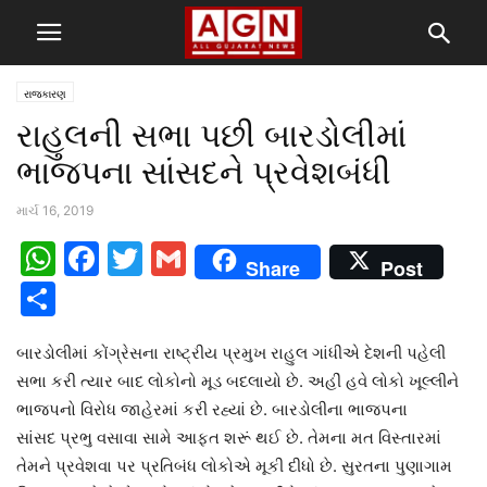
રાજકારણ
રાહુલની સભા પછી બારડોલીમાં
ભાજપના સાંસદને પ્રવેશબંધી
માર્ચ 16, 2019
WhatsApp
Facebook
Twitter
Gmail
Share
Post
Share
બારડોલીમાં કોંગ્રેસના રાષ્ટ્રીય પ્રમુખ રાહુલ ગાંધીએ દેશની પહેલી
સભા કરી ત્યાર બાદ લોકોનો મૂડ બદલાયો છે. અહીં હવે લોકો ખૂલ્લીને
ભાજપનો વિરોધ જાહેરમાં કરી રહ્યાં છે. બારડોલીના ભાજપના
સાંસદ પ્રભુ વસાવા સામે આફત શરૂં થઈ છે. તેમના મત વિસ્તારમાં
તેમને પ્રવેશવા પર પ્રતિબંધ લોકોએ મૂકી દીધો છે. સુરતના પુણાગામ