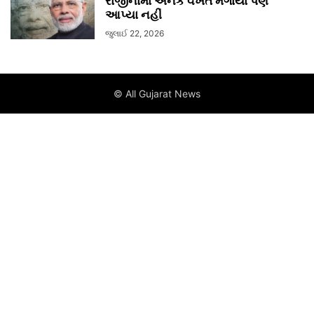
રાજીનામાં અનેક વખત મંગાયા પણ
આપ્યા નહીં
જુલાઈ 22, 2026
© All Gujarat News