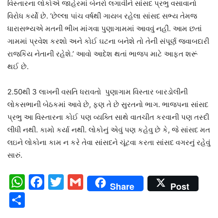
વિસ્તારના લોકોએ જાહેરમાં બેનરો લગાવીને સાંસદ પ્રભુ વસાવાનો
વિરોધ કર્યો છે. ‘છેલ્લા પાંચ વર્ષથી ગાયબ રહેલા સાંસદ સભ્ય તેમજ
ધારાસભ્યએ મતની ભીખ માંગવા પુણાગામમાં આવવું નહીં. આમ છતાં
ગામમાં પ્રવેશ કરશો અને કોઈ ઘટના બનેશે તો તેની સંપૂર્ણ જવાબદારી
રાજકિય નેતાની રહેશે.’ આવો આદેશ થતાં ભાજપ માટે આફત શરૂં
થઈ છે.
2.50થી 3 લાખની વસતિ ધરાવતો પુણાગામ વિસ્તાર બારડોલીની
લોકસભાની બેઠકમાં આવે છે, ફણ તે છે સુરતનો ભાગ. ભાજપના સાંસદ
પ્રભુ આ વિસ્તારના કોઈ પણ વ્યક્તિ સાથે વાતચીત કરવાની પણ તસ્દી
લીધી નથી. કામો કર્યા નથી. લોકોનું એવું પણ કહેવુ છે કે, જે સાંસદ મત
લઇને લોકોના કામ ન કરે તેવા સાંસદને ચૂંટવા કરતા સાંસદ વગરનું રહેવું
સારું.
WhatsApp
Facebook
Twitter
Gmail
Share
Post
Share