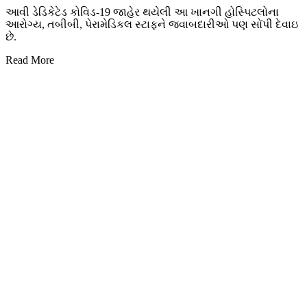
આવી ડેડિકેટેડ કોવિડ-19 જાહેર થયેલી આ ખાનગી હોસ્પિટલોના
આરોગ્ય, તબીબી, પેરામેડિકલ સ્ટાફને જવાબદારીઓ પણ સોંપી દેવાઇ
છે.
Read More