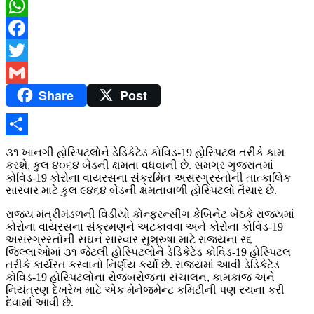
WhatsApp
Facebook
Twitter
Share
Post
Gmail
Share
૩૧ ખાનગી હોસ્પિટલોને ડેડિકેટેડ કોવિડ-19 હોસ્પિટલ તરીકે કામ
કરશે, કુલ ૪૦૬૪ બેડની ક્ષમતા વધવાની છે. સમગ્ર ગુજરાતમાં
કોવિડ-19 કોરોના વાયરસના સંક્રમિત અસરગ્રસ્તોની તાત્કાલિક
સારવાર માટે કુલ ૯૪૬૪ બેડની ક્ષમતાવાળી હોસ્પિટલો તૈયાર છે.
રાજ્ય મંત્રીમંડળની વિડીયો કોન્ફરન્સીંગ કેબિનેટ બેઠકે રાજ્યમાં
કોરોના વાયરસના સંક્રમણને અટકાવવા અને કોરોના કોવિડ-19
અસરગ્રસ્તોની સઘન સારવાર સુશ્રુષા માટે રાજ્યના ર૬
જિલ્લાઓમાં ૩૧ જેટલી હોસ્પિટલોને ડેડિકેટેડ કોવિડ-19 હોસ્પિટલ
તરીકે કાર્યરત કરવાનો નિર્ણય કર્યો છે. રાજ્યમાં આવી ડેડિકેટેડ
કોવિડ-19 હોસ્પિટલોના રોજબરોજના સંચાલન, કામકાજ અને
નિયંત્રણ દેખરેખ માટે એક મેનેજમેન્ટ કમિટીની પણ રચના કરી
દેવામાં આવી છે.