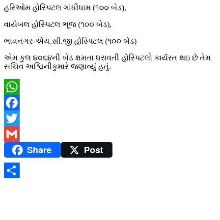
હરિઓમ હોસ્પિટલ ગાંધીધામ (૧૦૦ બેડ),
વાયેબલ હોસ્પિટલ ભૂજ (૧૦૦ બેડ),
ભાવનગર-એચ.સી.જી હોસ્પિટલ (૧૦૦ બેડ)
એમ કુલ ૪૦૬૪ની બેડ ક્ષમતા ધરાવતી હોસ્પિટલો કાર્યરત થઇ છે તેમ
સચિવ અશ્વિનીકુમારે જણાવ્યું હતું.
WhatsApp
Facebook
Twitter
Share
Post
Gmail
Share