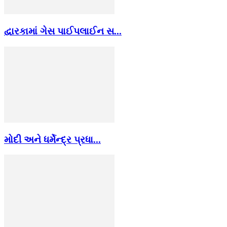
દ્વારકામાં ગેસ પાઈપલાઈન સ...
મોદી અને ધર્મેન્દ્ર પ્રધા...