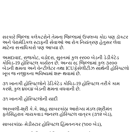
સરકારે જિલ્લા કલેકટરોને તેમના જિલ્લામાં ઉપલબ્ધ કોઇ પણ ડૉકટર
અને પેરામેડિકલ સ્ટાફની સેવાઓ આ રોગ નિયંત્રણ હેતુસર લેવા
માટેના સત્તાધિકારો પણ આપ્યા છે.
અમદાવાદ, રાજકોટ, વડોદરા, સુરતમાં કુલ રર૦૦ બેડની ડેડીકેટેડ
કોવિડ-19 હોસ્પિટલ કાર્યરત છે. અન્ય ર૮ જિલ્લામાં કુલ ૩ર૦૦
બેડની ક્ષમતા અને વેન્ટીલેટર તથા ICUફેસેલીટીઝ સાથેની હોસ્પિટલો
ખૂબ જ નજીકના ભવિષ્યમાં શરૂ થવામાં છે.
૩૧ ખાનગી હોસ્પિટલોને ડેડિકેટેડ કોવિડ-19 હોસ્પિટલ તરીકે કામ
કરશે, કુલ ૪૦૬૪ બેડની ક્ષમતા વધવાની છે.
૩૧ ખાનગી હોસ્પિટલોની યાદી
અરવ્વલી-શ્રી કે.કે. શાહ સાબરકાંઠા આરોગ્ય મંડલ (શ્રીમંત
ફતેસિંહરાવ ગાયકવાડ જનરલ હોસ્પિટલ વાત્રક (૩૧૨ બેડ),
સાબરકાંઠા- મેડીસ્ટાર હોસ્પિટલ હિંમતનગર (૧૦૦ બેડ),