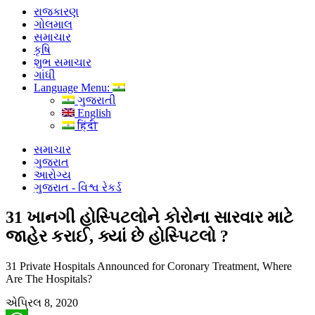
રાજકારણ
ગોલમાલ
સમાચાર
કૃષિ
શુભ સમાચાર
ગાંધી
Language Menu:
ગુજરાતી
English
हिंदी
સમાચાર
ગુજરાત
આરોગ્ય
ગુજરાત - વિશ્વ રેકર્ડ
31 ખાનગી હોસ્પિટલોને કોરોના સારવાર માટે
જાહેર કરાઈ, ક્યાં છે હોસ્પિટલો ?
31 Private Hospitals Announced for Coronary Treatment, Where
Are The Hospitals?
એપ્રિલ 8, 2020