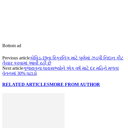
Bottom ad
Previous article
કોવિડ-19ના સ્ક્રિનિંગ માટે પૂણેમાં ઝડપી નિદાન કીટ
તૈયાર કરવામાં આવી રહી છે
Next article
ગુજરાતના ધારાસભ્યોને એક વર્ષ માટે દર મહિને મળતા
વેતનમાં 30% ઘટાડો
RELATED ARTICLES
MORE FROM AUTHOR