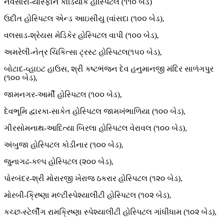
નવસારી-યાસ્ફીન કાર્ડિયાક હોસ્પિટલ (૧૧૦ બેડ)
ઉદીત હોસ્પિટલ એન્ડ આઇસીયુ (વાંસદા (૧૦૦ બેડ),
વલસાડ-શ્રેયસ મેડિકેર હોસ્પિટલ વાપી (૧૦૦ બેડ),
અમરેલી-નેત્ર ચિકિત્સા ટ્રસ્ટ હોસ્પિટલ(૧૫૦ બેડ),
બોટાદ-વ્હાઇટ હાઉસ, શ્રી કષ્ટભંજન દેવ હનુમાનજી મંદિર સાળંગપુર
(૧૦૦ બેડ),
જામનગર-આર્મી હોસ્પિટલ (૧૦૦ બેડ),
દેવભૂમિ દ્વારકા-સાકેત હોસ્પિટલ જામખંભાળિયા (૧૦૦ બેડ),
ગીરસોમનાથ-આદિત્યા બિરલા હોસ્પિટલ વેરાવલ (૧૦૦ બેડ),
અંબુજા હોસ્પિટલ કોડીનાર (૧૦૦ બેડ),
જુનાગઢ-કલ્પ હોસ્પિટલ (૨૦૦ બેડ),
પોરબંદર-શ્રી મોરારજી ખેરાજ ઠકરાર હોસ્પિટલ (૧૨૦ બેડ),
મોરબી-ક્રિષ્ણા મલ્ટીસ્પેશ્યાલીટી હોસ્પિટલ (૧૦૨ બેડ),
કચ્છ-સ્ટેર્લીંગ રામક્રિષ્ણા સ્પેશ્યાલીટી હોસ્પિટલ ગાંધીધામ (૧૦૨ બેડ),