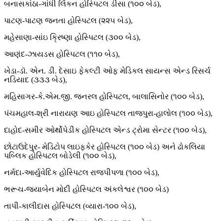
બનાસકાંઠા-ગાંધી લિંકન હોસ્પિટલ ડીસા (૧૦૦ બેડ),
પાટણ-પાટણ જનતા હોસ્પિટલ (૨૨૫ બેડ),
મહેસાણા-સાંઇ ક્રિષ્ણા હોસ્પિટલ (૩૦૦ બેડ),
આણંદ-ઝાયડસ હોસ્પિટલ (૧૧૦ બેડ),
ખેડા-ડૉ. એન. ડી. દેસાઇ ફેકલ્ટી ઓફ મેડિકલ સાયન્સ એન્ડ રિસર્ચ
નડિયાદ (૩૩૩ બેડ),
મહિસાગર-કે.એમ.જી. જનરલ હોસ્પિટલ, બાલાસિનોર (૧૦૦ બેડ),
પંચમહાલ-શ્રી નારાયણ આઇ હોસ્પિટલ તાજપુરા-હાલોલ (૧૦૦ બેડ),
દાહોદ-સમીર ઓર્થોપેડીક હોસ્પિટલ એન્ડ ટ્રોમા સેન્ટર (૧૦૦ બેડ),
છોટાઉદેપુર- મેડિટોપ લાઇફકેર હોસ્પિટલ (૧૦૦ બેડ) અને ઢોકલિયા
પબ્લિક હોસ્પિટલ બોડેલી (૧૦૦ બેડ),
નર્મદા-આર્યુવેદિક હોસ્પિટલ રાજપીપળા (૧૦૦ બેડ),
ભરૂચ-જયાબેન મોદી હોસ્પિટલ અંકલેશ્વર (૧૦૦ બેડ)
તાપી-કાલીદાસ હોસ્પિટલ (વ્યારા-૧૦૦ બેડ),