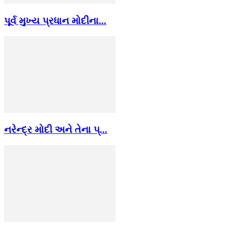
પૂર્વ મુખ્ય પ્રધાન મોદીના...
નરેન્દ્ર મોદી અને તેના પ્...